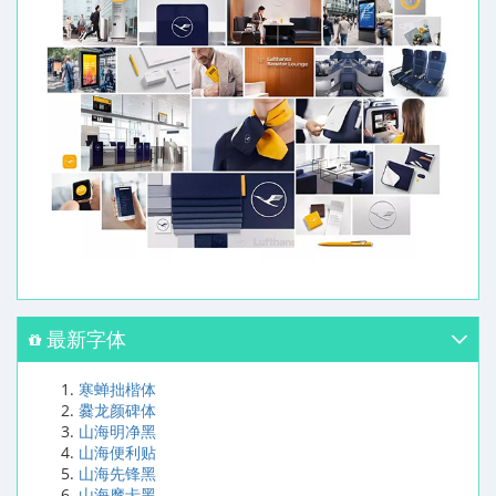
最新字体
寒蝉拙楷体
爨龙颜碑体
山海明净黑
山海便利贴
山海先锋黑
山海摩卡黑