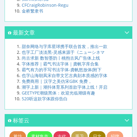
CFCraigRobinson-Regu
金桥繁隶书
最新文章
甜奈网络与字库星球携手联合首发，推出一款
也字工厂淡淡黑-灵感来源于《ニューシネマ
尚古求新 数智墨韵丨桃煦古风广告体上线
字体推荐｜霸气书法字体｜龚帆字库合集
霸气有力的手写书法字体-龚帆怒放体(附下
也字山海朝凤宋自带文艺古典刻本质感的字体
免费商用 | 汉字之美仿宋GBK 免费，
潮字上新｜潮抖体育系列首款字体上线！开启
GEETYPE潮级黑体：欢迎光临潮级有趣
520听这款字体跟你告白
标签云
雅坊
素材集市
古代
禹卫
日文
招牌