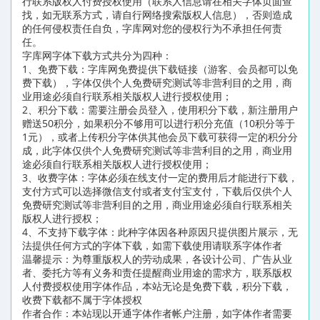
行联系版权人付费授权使用（联系人信息请在相关字体页面查
找，如无联系方式，请自行网络搜索版权人信息），否则造成
的任何侵权责任自负，字库网对您的侵权行为不承担任何责
任。
字库网字体下载方式共分为四种：
1、免费下载：字库网免费提供下载链接（游客、会员都可以免
费下载），字体仅供个人免费研究测试等非营利目的之用，商
业用途必须自行联系相关版权人进行授权使用；
2、积分下载：需要注册会员登入，使用积分下载，新注册用户
赠送50积分，如果积分不够用可以进行积分充值（10积分等于
1元），或者上传积分字体供其他会员下载可获得一定的积分分
成，此字体仅供个人免费研究测试等非营利目的之用，商业用
途必须自行联系相关版权人进行授权使用；
3、收费字体：字体必须在线支付一定的费用后才能进行下载，
支付方式可以选择微信支付或者支付宝支付，下载后仅供个人
免费研究测试等非营利目的之用，商业用途必须自行联系相关
版权人进行授权；
4、不支持下载字体：此种字体因各种原因只提供图片展示，无
法提供任何方式的字体下载，如需下载使用请联系字体作者
温馨提示：为尊重版权人的劳动成果，各设计公司、广告从业
者、委托方等有义务和责任提醒商业用途的需求方，联系版权
人付费授权使用字体作品，本站无论是免费下载，积分下载，
收费下载都不属于字体授权
作者合作：本站现以开通字体作者帐户注册，如字体作者需要