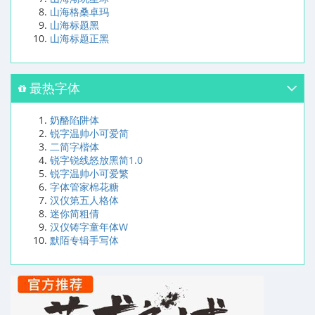
山海格桑卓玛
山海标题黑
山海标题正黑
最热字体
奶酪陷阱体
锐字温帅小可爱简
二简字楷体
锐字锐线怒放黑简1.0
锐字温帅小可爱繁
字体管家棉花糖
汉仪第五人格体
迷你简粗倩
汉仪铸字童年体W
默陌专辑手写体