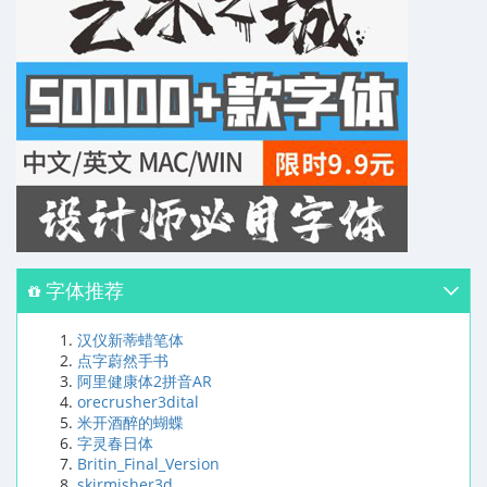
字体推荐
汉仪新蒂蜡笔体
点字蔚然手书
阿里健康体2拼音AR
orecrusher3dital
米开酒醉的蝴蝶
字灵春日体
Britin_Final_Version
skirmisher3d