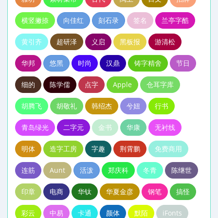
横竖撇捺
向佳红
刻石录
签名
兰亭字酷
黄引齐
超研泽
义启
黑板报
游清松
华邦
悠黑
时尚
汉鼎
铸字精舍
节日
细的
陈学儒
点字
Apple
仓耳字库
胡腾飞
胡敬礼
韩绍杰
兮妞
行书
青岛绿光
二字元
金书
华康
无衬线
明体
造字工房
字趣
荆霄鹏
免费商用
连筋
Aunt
活泼
郑庆科
冬青
陈继世
印章
电商
华钛
华夏金彦
钢笔
搞怪
彩云
中易
卡通
颜体
默陌
iFonts