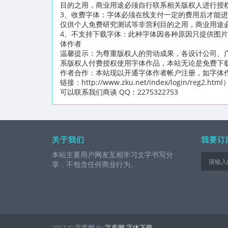
目的之用，商业用途必须自行联系相关版权人进行授
3、收费字体：字体必须在线支付一定的费用后才能
仅供个人免费研究测试等非营利目的之用，商业用途
4、不支持下载字体：此种字体因各种原因只提供图
体作者
温馨提示：为尊重版权人的劳动成果，各设计公司、
系版权人付费授权使用字体作品，本站无论是免费下
作者合作：本站现以开通字体作者帐户注册，如字体
链接：http://www.zku.net/index/logi
可以联系我们商谈 QQ：2275322753
关于我们
我要订
本站主要用户网友互相学习文字书写分
享，不包含任何商业行为。
2017 © 字库网 By
字库网
字体下载