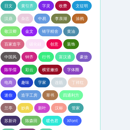
日文
黄引齐
字灵
收费
文征明
汉鼎
杂志
中易
李亲湖
涂鸦
敬汉卿
金文
铸字精舍
黄油
百家造字
碳化硅
创意
装饰
中国风
钟齐
行书
富汉通
豪放
陈学儒
彩云
横竖撇捺
字体圈
电商
趣味
字家
连筋
丁祥红
迷你
造字工房
草书
四通利方
兰亭
妙典
新叶
汉标
管家
苏新诗
陈森田
暖色君
XFont