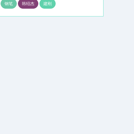
钢笔
韩绍杰
建刚