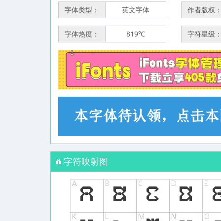
字体类型：
英文字体
作者版权
字体热度：
819℃
字符星级
字符映射图