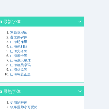
最新字体
寒蝉拙楷体
爨龙颜碑体
山海明净黑
山海便利贴
山海先锋黑
山海摩卡黑
山海潮玩星球
山海格桑卓玛
山海标题黑
山海标题正黑
最热字体
奶酪陷阱体
锐字温帅小可爱简