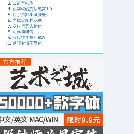
二简字楷体
锐字锐线怒放黑简1.0
锐字温帅小可爱繁
字体管家棉花糖
汉仪第五人格体
迷你简粗倩
汉仪铸字童年体W
默陌专辑手写体