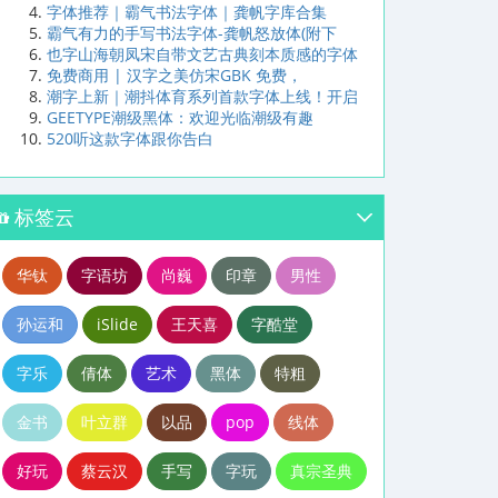
字体推荐｜霸气书法字体｜龚帆字库合集
霸气有力的手写书法字体-龚帆怒放体(附下
也字山海朝凤宋自带文艺古典刻本质感的字体
免费商用 | 汉字之美仿宋GBK 免费，
潮字上新｜潮抖体育系列首款字体上线！开启
GEETYPE潮级黑体：欢迎光临潮级有趣
520听这款字体跟你告白
标签云
华钛
字语坊
尚巍
印章
男性
孙运和
iSlide
王天喜
字酷堂
字乐
倩体
艺术
黑体
特粗
金书
叶立群
以品
pop
线体
好玩
蔡云汉
手写
字玩
真宗圣典