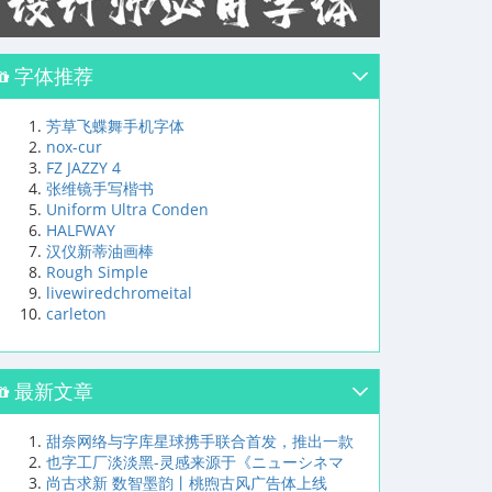
字体推荐
芳草飞蝶舞手机字体
nox-cur
FZ JAZZY 4
张维镜手写楷书
Uniform Ultra Conden
HALFWAY
汉仪新蒂油画棒
Rough Simple
livewiredchromeital
carleton
最新文章
甜奈网络与字库星球携手联合首发，推出一款
也字工厂淡淡黑-灵感来源于《ニューシネマ
尚古求新 数智墨韵丨桃煦古风广告体上线