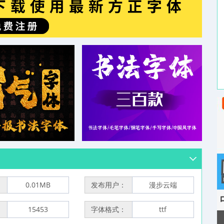
：
0.01MB
发布用户：
漫步云端
：
15453
字体格式：
ttf