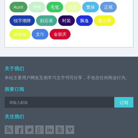
Aunt
华光
毛笔
注音
繁体
正规
锐字潮牌
刻石录
时装
飘逸
敬汉卿
田相岳
文尓
金留庆
关于我们
本站主要用户网友互相学习文字书写分享，不包含任何商业行为。
我要订阅
订阅
关注我们