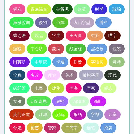
标准
青岛绿光
储得见
迷蓝
时尚
琥珀
海派腔调
俊羽
点阵
火山字型
博洋
蝉之语
以品
字由
王天喜
钟齐
喵字
游狼
字心坊
蒙纳
战国栋
黑板报
包装
田英章
中研院
卡通
拼音
字语坊
哥特
全真
名片
瘦金
美术
敏锐字库
现代
碳纤维
电商
建刚
内海
字家
标志
文雅
QiSi奇思
康熙
Apple
新叶
庞门正道
江城
好玩
报纸
字帮
儿童
兮妞
创艺
管家
二简字
连笔
招牌