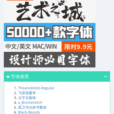
字体推荐
TheanoDidot-Regular
飞萤落薰草
点字乐圆体
a_BremenDcFr
禹卫书法隶书繁体
Black-Beauty