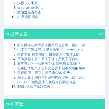
汉标东方不败
orecrusher3dital
默陌逐光者手迹
Aa茶会甜漫集
最新文章
甜奈网络与字库星球携手联合首发，推出一款
也字工厂淡淡黑-灵感来源于《ニューシネマ
尚古求新 数智墨韵丨桃煦古风广告体上线
字体推荐｜霸气书法字体｜龚帆字库合集
霸气有力的手写书法字体-龚帆怒放体(附下
也字山海朝凤宋自带文艺古典刻本质感的字体
免费商用 | 汉字之美仿宋GBK 免费，
潮字上新｜潮抖体育系列首款字体上线！开启
GEETYPE潮级黑体：欢迎光临潮级有趣
520听这款字体跟你告白
标签云