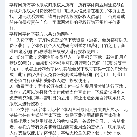
字库网所有字体版权归版权人所有，所有字体商业用途必须自
行联系版权人付费授权使用（联系人信息请在相关字体页面查
找，如无联系方式，请自行网络搜索版权人信息），否则造成
的任何侵权责任自负，字库网对您的侵权行为不承担任何责
任。
字库网字体下载方式共分为四种：
1、免费下载：字库网免费提供下载链接（游客、会员都可以免
费下载），字体仅供个人免费研究测试等非营利目的之用，商
业用途必须自行联系相关版权人进行授权使用；
2、积分下载：需要注册会员登入，使用积分下载，新注册用户
赠送50积分，如果积分不够用可以进行积分充值（10积分等于
1元），或者上传积分字体供其他会员下载可获得一定的积分分
成，此字体仅供个人免费研究测试等非营利目的之用，商业用
途必须自行联系相关版权人进行授权使用；
3、收费字体：字体必须在线支付一定的费用后才能进行下载，
支付方式可以选择微信支付或者支付宝支付，下载后仅供个人
免费研究测试等非营利目的之用，商业用途必须自行联系相关
版权人进行授权；
4、不支持下载字体：此种字体因各种原因只提供图片展示，无
法提供任何方式的字体下载，如需下载使用请联系字体作者
温馨提示：为尊重版权人的劳动成果，各设计公司、广告从业
者、委托方等有义务和责任提醒商业用途的需求方，联系版权
人付费授权使用字体作品，本站无论是免费下载，积分下载，