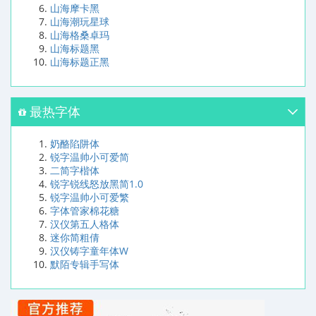
山海摩卡黑
山海潮玩星球
山海格桑卓玛
山海标题黑
山海标题正黑
最热字体
奶酪陷阱体
锐字温帅小可爱简
二简字楷体
锐字锐线怒放黑简1.0
锐字温帅小可爱繁
字体管家棉花糖
汉仪第五人格体
迷你简粗倩
汉仪铸字童年体W
默陌专辑手写体