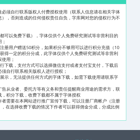
途必须自行联系版权人付费授权使用（联系人信息请在相关字体
息），否则造成的任何侵权责任自负，字库网对您的侵权行为不
员都可以免费下载），字体仅供个人免费研究测试等非营利目的
用；
注册用户赠送50积分，如果积分不够用可以进行积分充值（10
可获得一定的积分分成，此字体仅供个人免费研究测试等非营利
权使用；
进行下载，支付方式可以选择微信支付或者支付宝支付，下载后
必须自行联系相关版权人进行授权；
片展示，无法提供任何方式的字体下载，如需下载使用请联系字
广告从业者、委托方等有义务和责任提醒商业用途的需求方，联
载，积分下载，收费下载都不属于字体授权
作者需要在本网站进行推广宣传下载，可以注册厂商帐户（注册
n/reg2.html），在选择收费下载的情况下作者可以获得佣金分成，分成比例