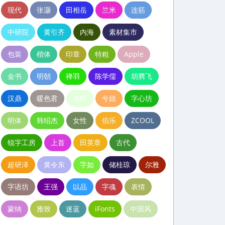
现代
张灏
田相岳
兰米
连筋
中研院
黄引齐
内海
素材集市
包装
楷体
印章
特粗
Apple
金书
明朝
禅羽
陈学儒
胡腾飞
汉鼎
暖色君
露晴
兮妞
字心坊
明体
韩绍杰
女性
伯乐
ZCOOL
锐字工房
上首
田英章
古代
超研泽
黄令东
字如
储桂琼
尔雅
字语坊
王强
以品
字魂
表情
蒙纳
雅致
迷蓝
iFonts
中国风