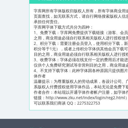
字库网所有字体版权归版权人所有，所有字体商业用
页面查找，如无联系方式，请自行网络搜索版权人信
承担任何责任。
字库网字体下载方式共分为四种：
1、免费下载：字库网免费提供下载链接（游客、会
之用，商业用途必须自行联系相关版权人进行授权使
2、积分下载：需要注册会员登入，使用积分下载，新
积分等于1元），或者上传积分字体供其他会员下载
目的之用，商业用途必须自行联系相关版权人进行授
3、收费字体：字体必须在线支付一定的费用后才能
仅供个人免费研究测试等非营利目的之用，商业用途
4、不支持下载字体：此种字体因各种原因只提供图
体作者
温馨提示：为尊重版权人的劳动成果，各设计公司、
系版权人付费授权使用字体作品，本站无论是免费下
作者合作：本站现以开通字体作者帐户注册，如字体
链接：http://www.zku.net/index/logi
可以联系我们商谈 QQ：2275322753