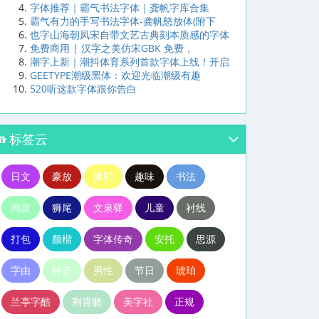
字体推荐｜霸气书法字体｜龚帆字库合集
霸气有力的手写书法字体-龚帆怒放体(附下
也字山海朝凤宋自带文艺古典刻本质感的字体
免费商用 | 汉字之美仿宋GBK 免费，
潮字上新｜潮抖体育系列首款字体上线！开启
GEETYPE潮级黑体：欢迎光临潮级有趣
520听这款字体跟你告白
标签云
日文
豪放
康熙
趣味
书法
鸿雷
狮尾
文泉驿
儿童
衬线
打包
颜楷
字体传奇
安托
思源
字由
钟齐
男性
节日
琥珀
兰亭字酷
荆霄鹏
美字社
正规