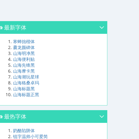
最新字体
寒蝉拙楷体
爨龙颜碑体
山海明净黑
山海便利贴
山海先锋黑
山海摩卡黑
山海潮玩星球
山海格桑卓玛
山海标题黑
山海标题正黑
最热字体
奶酪陷阱体
锐字温帅小可爱简