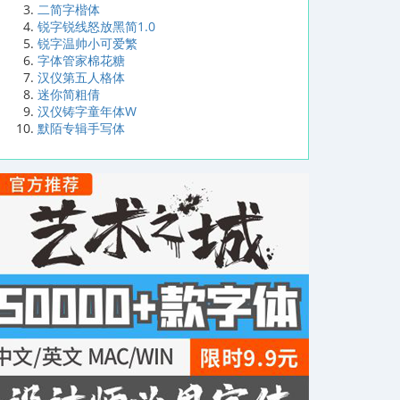
二简字楷体
锐字锐线怒放黑简1.0
锐字温帅小可爱繁
字体管家棉花糖
汉仪第五人格体
迷你简粗倩
汉仪铸字童年体W
默陌专辑手写体