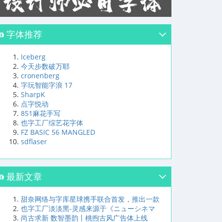
字体推荐
Iceberg
今天步数破万耶
cronenberg
字玩智能字浪 17
SharpK
点字悦动
851麻花手写
也字工厂综艺花字体
FZ BASIC 56 MANGLED
sdflaser
最新文章
甜奈网络与字库星球携手联合首发，推出一款
也字工厂淡淡黑-灵感来源于《ニューシネマ
尚古求新 数智墨韵丨桃煦古风广告体上线