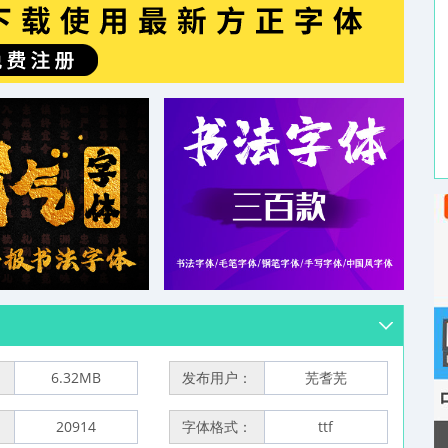
：
6.32MB
发布用户：
芜耆芜
：
20914
字体格式：
ttf