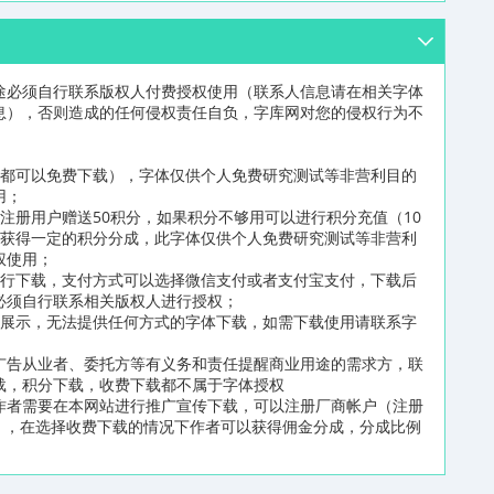
途必须自行联系版权人付费授权使用（联系人信息请在相关字体
息），否则造成的任何侵权责任自负，字库网对您的侵权行为不
员都可以免费下载），字体仅供个人免费研究测试等非营利目的
用；
注册用户赠送50积分，如果积分不够用可以进行积分充值（10
可获得一定的积分分成，此字体仅供个人免费研究测试等非营利
权使用；
进行下载，支付方式可以选择微信支付或者支付宝支付，下载后
必须自行联系相关版权人进行授权；
片展示，无法提供任何方式的字体下载，如需下载使用请联系字
广告从业者、委托方等有义务和责任提醒商业用途的需求方，联
载，积分下载，收费下载都不属于字体授权
作者需要在本网站进行推广宣传下载，可以注册厂商帐户（注册
n/reg2.html），在选择收费下载的情况下作者可以获得佣金分成，分成比例