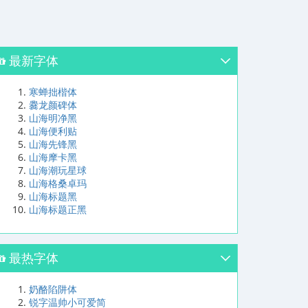
最新字体
寒蝉拙楷体
爨龙颜碑体
山海明净黑
山海便利贴
山海先锋黑
山海摩卡黑
山海潮玩星球
山海格桑卓玛
山海标题黑
山海标题正黑
最热字体
奶酪陷阱体
锐字温帅小可爱简