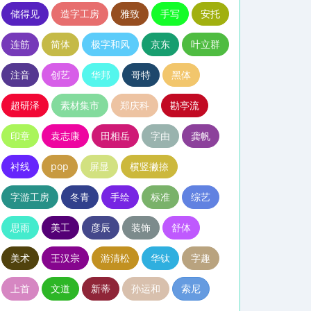
储得见
造字工房
雅致
手写
安托
连筋
简体
极字和风
京东
叶立群
注音
创艺
华邦
哥特
黑体
超研泽
素材集市
郑庆科
勘亭流
印章
袁志康
田相岳
字由
龚帆
衬线
pop
屏显
横竖撇捺
字游工房
冬青
手绘
标准
综艺
思雨
美工
彦辰
装饰
舒体
美术
王汉宗
游清松
华钛
字趣
上首
文道
新蒂
孙运和
索尼