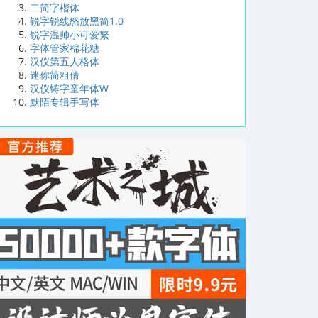
二简字楷体
锐字锐线怒放黑简1.0
锐字温帅小可爱繁
字体管家棉花糖
汉仪第五人格体
迷你简粗倩
汉仪铸字童年体W
默陌专辑手写体