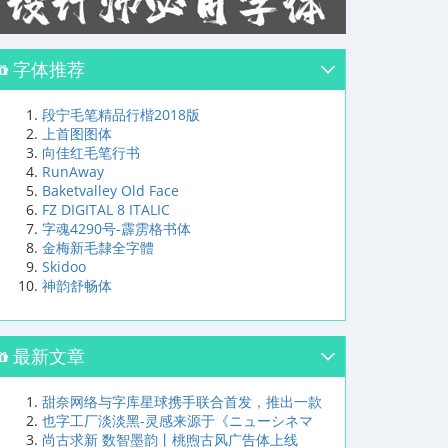
字体推荐
段宁毛笔精品行楷2018版
上首图图体
向佳红毛笔行书
RunAway
Baketvalley Old Face
FZ DIGITAL 8 ITALIC
字魂4290号-霹雳格书体
金梅新毛隸全字體
Skidoo
神韵舒畅体
最新文章
甜奈网络与字库星球携手联合首发，推出一款
也字工厂淡淡黑-灵感来源于《ニューシネマ
尚古求新 数智墨韵丨桃煦古风广告体上线