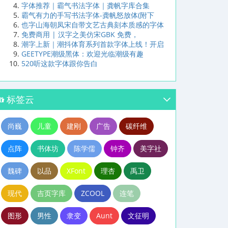
字体推荐｜霸气书法字体｜龚帆字库合集
霸气有力的手写书法字体-龚帆怒放体(附下
也字山海朝凤宋自带文艺古典刻本质感的字体
免费商用 | 汉字之美仿宋GBK 免费，
潮字上新｜潮抖体育系列首款字体上线！开启
GEETYPE潮级黑体：欢迎光临潮级有趣
520听这款字体跟你告白
标签云
尚巍
儿童
建刚
广告
碳纤维
点阵
书体坊
陈学儒
钟齐
美字社
魏碑
以品
XFont
理杏
禹卫
现代
吉页字库
ZCOOL
连笔
图形
男性
隶变
Aunt
文征明