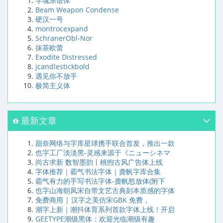
字魂乐谱体
Beam Weapon Condense
硬汉一号
montrocexpand
SchranerObl-Nor
抹茶欧蕾
Exodite Distressed
jcandlestickbold
遇见你不放手
极简主义体
最新文章
甜奈网络与字库星球携手联合首发，推出一款
也字工厂淡淡黑-灵感来源于《ニューシネマ
尚古求新 数智墨韵丨桃煦古风广告体上线
字体推荐｜霸气书法字体｜龚帆字库合集
霸气有力的手写书法字体-龚帆怒放体(附下
也字山海朝凤宋自带文艺古典刻本质感的字体
免费商用 | 汉字之美仿宋GBK 免费，
潮字上新｜潮抖体育系列首款字体上线！开启
GEETYPE潮级黑体：欢迎光临潮级有趣