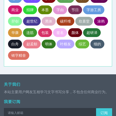
商业
招牌
本墨
字由
节日
字游工房
羿创
超世纪
黑体
碳纤维
欣喜堂
涂鸦
华康
连筋
包装
签名
颜体
超研泽
白舟
赵孟頫
明体
叶根友
综艺
细的
铸字精舍
关于我们
本站主要用户网友互相学习文字书写分享，不包含任何商业行为。
我要订阅
订阅