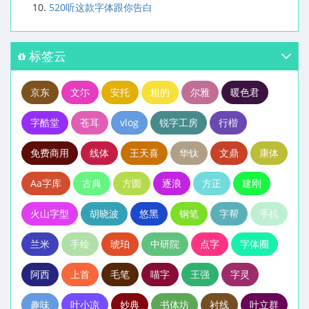
520听这款字体跟你告白
标签云
京东
文尓
安托
粗的
尔雅
暖色君
字酷堂
苍耳
vlog
锐字工房
行楷
免费商用
线体
王天喜
华钛
文鼎
康体
Aa字库
古典
方圆
逐浪
方正
建刚
火山字型
胡晓波
悠黑
钢笔
字帮
手机
兰米
手绘
琥珀
中研院
点字
字体圈
阿西
上首
毛笔
喵字
王强
字灵
趣味
叶小凉
妙典
书体坊
衬线
叶立群