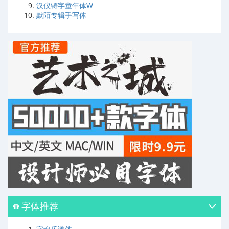
汉仪铸字童年体W
默陌专辑手写体
字体推荐