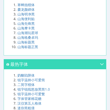
寒蝉拙楷体
爨龙颜碑体
山海明净黑
山海便利贴
山海先锋黑
山海摩卡黑
山海潮玩星球
山海格桑卓玛
山海标题黑
山海标题正黑
最热字体
奶酪陷阱体
锐字温帅小可爱简
二简字楷体
锐字锐线怒放黑简1.0
锐字温帅小可爱繁
字体管家棉花糖
汉仪第五人格体
迷你简粗倩