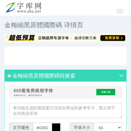
金梅細黑原體國際碼 详情页
金梅細黑原體國際碼转换窗
文字颜色
字体大小