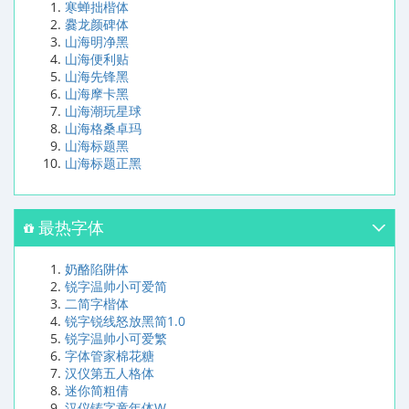
寒蝉拙楷体
爨龙颜碑体
山海明净黑
山海便利贴
山海先锋黑
山海摩卡黑
山海潮玩星球
山海格桑卓玛
山海标题黑
山海标题正黑
最热字体
奶酪陷阱体
锐字温帅小可爱简
二简字楷体
锐字锐线怒放黑简1.0
锐字温帅小可爱繁
字体管家棉花糖
汉仪第五人格体
迷你简粗倩
汉仪铸字童年体W