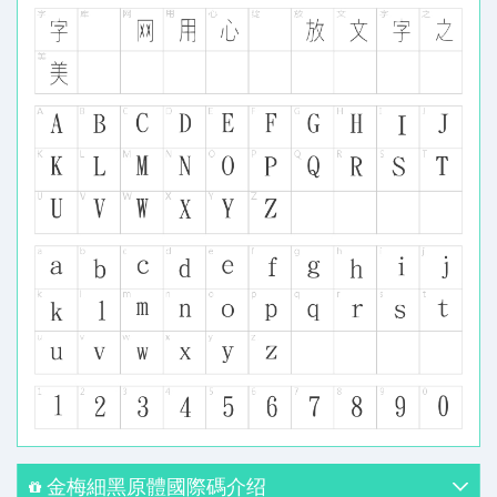
金梅細黑原體國際碼介绍