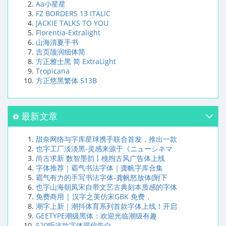
Aa小星星
FZ BORDERS 13 ITALIC
JACKIE TALKS TO YOU
Florentia-Extralight
山海清夏手书
吉页颉润细体简
方正雅士黑 简 ExtraLight
Tropicana
方正悠黑繁体 513B
最新文章
甜奈网络与字库星球携手联合首发，推出一款
也字工厂淡淡黑-灵感来源于《ニューシネマ
尚古求新 数智墨韵丨桃煦古风广告体上线
字体推荐｜霸气书法字体｜龚帆字库合集
霸气有力的手写书法字体-龚帆怒放体(附下
也字山海朝凤宋自带文艺古典刻本质感的字体
免费商用 | 汉字之美仿宋GBK 免费，
潮字上新｜潮抖体育系列首款字体上线！开启
GEETYPE潮级黑体：欢迎光临潮级有趣
520听这款字体跟你告白