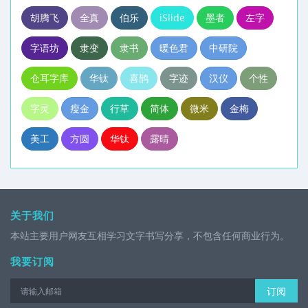
胡腾飞
全真
伯乐
iSlide
墨者
左字
字语坊
隶变
隶书
暖色君
中研院
仓耳字库
华钛
喜鹊
字迹
汉仪
个性
字灵
瘦金
行草
简体
微米
金梅
美工
方圆
华钛
露晴
关于我们
本站主要用户网友互相学习文字书写分享，不包含任何商业行为。
我要订阅
订阅