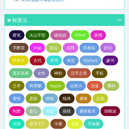
标签云
硬笔
火山字型
碳化硅
XFont
表情
字酷堂
vlog
彩云
点阵
田相岳
好玩
甲骨文
古代
草书
奇思
MyFont
篆书
真宗圣典
女性
神韵
汉字之美
手机
兰亭
荆霄鹏
Apple
北师大
活泼
腾祥
哥特
彦辰
特粗
线体
康体
文鼎
利群
壹心
印品
搞怪
素材集市
胡晓波
仿宋
也字工厂
卡通
手绘
字体圈