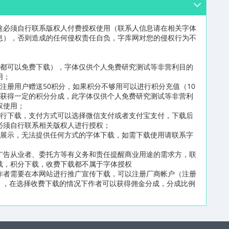
途必须自行联系版权人付费授权使用（联系人信息请在相关字体
息），否则造成的任何侵权责任自负，字库网对您的侵权行为不
员都可以免费下载），字体仅供个人免费研究测试等非营利目的
用；
注册用户赠送50积分，如果积分不够用可以进行积分充值（10
可获得一定的积分分成，此字体仅供个人免费研究测试等非营利
权使用；
进行下载，支付方式可以选择微信支付或者支付宝支付，下载后
必须自行联系相关版权人进行授权；
片展示，无法提供任何方式的字体下载，如需下载使用请联系字
广告从业者、委托方等有义务和责任提醒商业用途的需求方，联
载，积分下载，收费下载都不属于字体授权
作者需要在本网站进行推广宣传下载，可以注册厂商帐户（注册
n/reg2.html），在选择收费下载的情况下作者可以获得佣金分成，分成比例