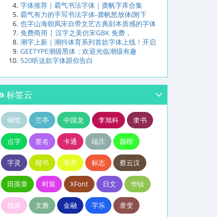
字体推荐｜霸气书法字体｜龚帆字库合集
霸气有力的手写书法字体-龚帆怒放体(附下
也字山海朝凤宋自带文艺古典刻本质感的字体
免费商用 | 汉字之美仿宋GBK 免费，
潮字上新｜潮抖体育系列首款字体上线！开启
GEETYPE潮级黑体：欢迎光临潮级有趣
520听这款字体跟你告白
标签云
钢笔
兰亭
中国龙
李旭科
隶书
点字
签名
卡通
端庄
颜楷
字灵
楷书
米开
标志
蔡云汉
田英章
时装
XFont
日文
华钛
线体
文雅
金融
字乐
隶变