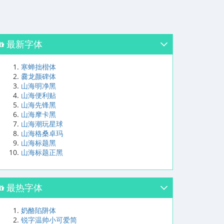
最新字体
寒蝉拙楷体
爨龙颜碑体
山海明净黑
山海便利贴
山海先锋黑
山海摩卡黑
山海潮玩星球
山海格桑卓玛
山海标题黑
山海标题正黑
最热字体
奶酪陷阱体
锐字温帅小可爱简