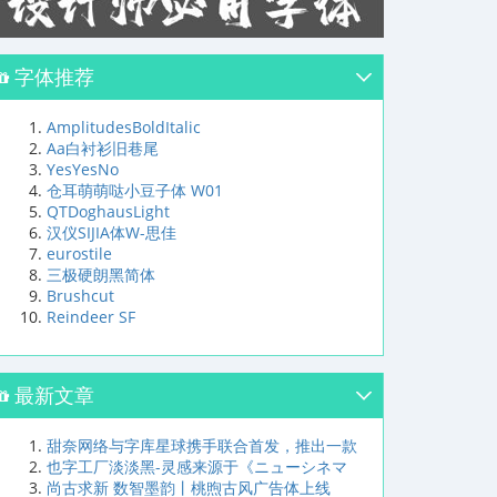
字体推荐
AmplitudesBoldItalic
Aa白衬衫旧巷尾
YesYesNo
仓耳萌萌哒小豆子体 W01
QTDoghausLight
汉仪SIJIA体W-思佳
eurostile
三极硬朗黑简体
Brushcut
Reindeer SF
最新文章
甜奈网络与字库星球携手联合首发，推出一款
也字工厂淡淡黑-灵感来源于《ニューシネマ
尚古求新 数智墨韵丨桃煦古风广告体上线