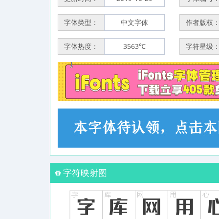
字体类型：
中文字体
作者版权
字体热度：
3563℃
字符星级
字符映射图