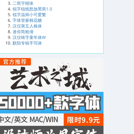
二简字楷体
锐字锐线怒放黑简1.0
锐字温帅小可爱繁
字体管家棉花糖
汉仪第五人格体
迷你简粗倩
汉仪铸字童年体W
默陌专辑手写体