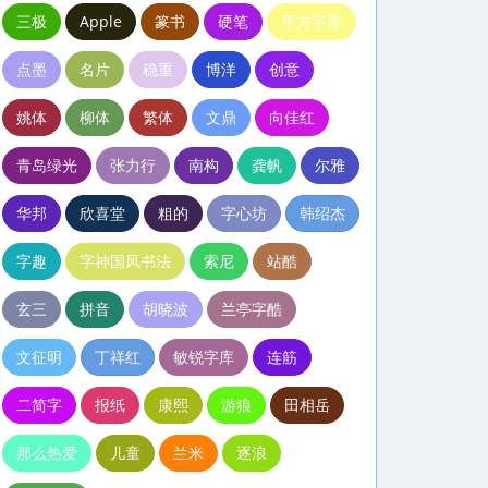
三极
Apple
篆书
硬笔
平方字库
点墨
名片
稳重
博洋
创意
姚体
柳体
繁体
文鼎
向佳红
青岛绿光
张力行
南构
龚帆
尔雅
华邦
欣喜堂
粗的
字心坊
韩绍杰
字趣
字神国风书法
索尼
站酷
玄三
拼音
胡晓波
兰亭字酷
文征明
丁祥红
敏锐字库
连筋
二简字
报纸
康熙
游狼
田相岳
那么热爱
儿童
兰米
逐浪