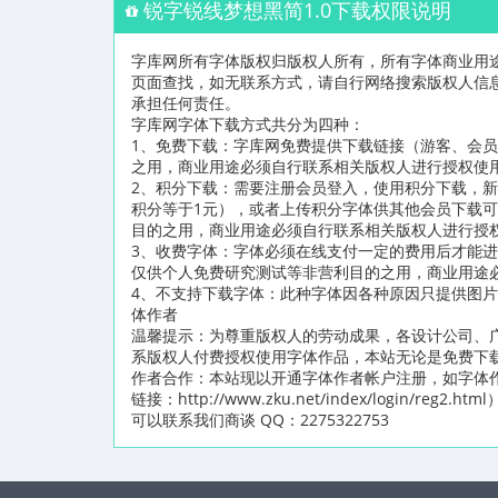
锐字锐线梦想黑简1.0下载权限说明
字库网所有字体版权归版权人所有，所有字体商业用
页面查找，如无联系方式，请自行网络搜索版权人信
承担任何责任。
字库网字体下载方式共分为四种：
1、免费下载：字库网免费提供下载链接（游客、会
之用，商业用途必须自行联系相关版权人进行授权使
2、积分下载：需要注册会员登入，使用积分下载，新
积分等于1元），或者上传积分字体供其他会员下载
目的之用，商业用途必须自行联系相关版权人进行授
3、收费字体：字体必须在线支付一定的费用后才能
仅供个人免费研究测试等非营利目的之用，商业用途
4、不支持下载字体：此种字体因各种原因只提供图
体作者
温馨提示：为尊重版权人的劳动成果，各设计公司、
系版权人付费授权使用字体作品，本站无论是免费下
作者合作：本站现以开通字体作者帐户注册，如字体
链接：http://www.zku.net/index/logi
可以联系我们商谈 QQ：2275322753