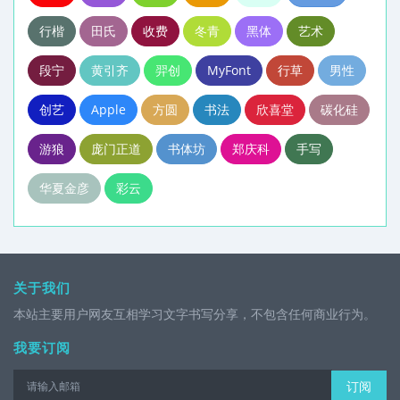
行楷
田氏
收费
冬青
黑体
艺术
段宁
黄引齐
羿创
MyFont
行草
男性
创艺
Apple
方圆
书法
欣喜堂
碳化硅
游狼
庞门正道
书体坊
郑庆科
手写
华夏金彦
彩云
关于我们
本站主要用户网友互相学习文字书写分享，不包含任何商业行为。
我要订阅
订阅