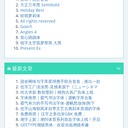
方正兰亭黑 Semibold
Holiday Best
软萌萝莉体
All rights reserved
Gooch
Angles 4
壹心跳跳体
锐字太空筑梦黑简 大黑
Present-Ex
最新文章
甜奈网络与字库星球携手联合首发，推出一款
也字工厂淡淡黑-灵感来源于《ニューシネマ
尚古求新 数智墨韵丨桃煦古风广告体上线
字体推荐｜霸气书法字体｜龚帆字库合集
霸气有力的手写书法字体-龚帆怒放体(附下
也字山海朝凤宋自带文艺古典刻本质感的字体
免费商用 | 汉字之美仿宋GBK 免费，
潮字上新｜潮抖体育系列首款字体上线！开启
GEETYPE潮级黑体：欢迎光临潮级有趣