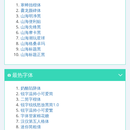
寒蝉拙楷体
爨龙颜碑体
山海明净黑
山海便利贴
山海先锋黑
山海摩卡黑
山海潮玩星球
山海格桑卓玛
山海标题黑
山海标题正黑
最热字体
奶酪陷阱体
锐字温帅小可爱简
二简字楷体
锐字锐线怒放黑简1.0
锐字温帅小可爱繁
字体管家棉花糖
汉仪第五人格体
迷你简粗倩