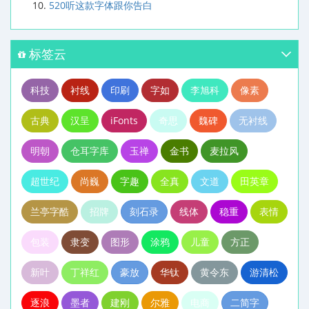
520听这款字体跟你告白
标签云
科技
衬线
印刷
字如
李旭科
像素
古典
汉呈
iFonts
奇思
魏碑
无衬线
明朝
仓耳字库
玉禅
金书
麦拉风
超世纪
尚巍
字趣
全真
文道
田英章
兰亭字酷
招牌
刻石录
线体
稳重
表情
包装
隶变
图形
涂鸦
儿童
方正
新叶
丁祥红
豪放
华钛
黄令东
游清松
逐浪
墨者
建刚
尔雅
电商
二简字