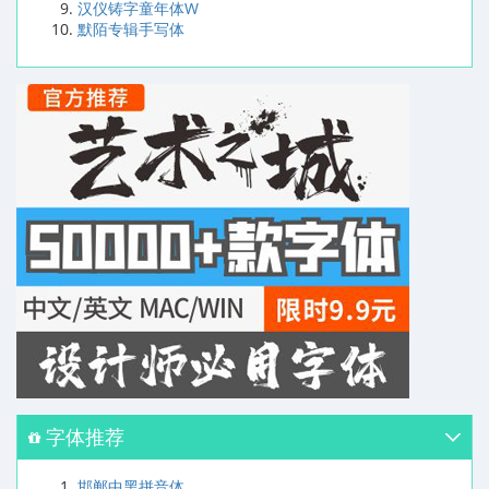
汉仪铸字童年体W
默陌专辑手写体
字体推荐
邯郸中黑拼音体