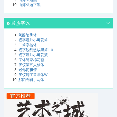
山海标题正黑
最热字体
奶酪陷阱体
锐字温帅小可爱简
二简字楷体
锐字锐线怒放黑简1.0
锐字温帅小可爱繁
字体管家棉花糖
汉仪第五人格体
迷你简粗倩
汉仪铸字童年体W
默陌专辑手写体