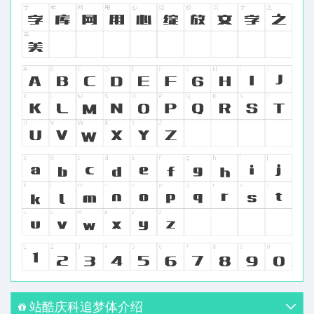
站酷庆科追梦体介绍