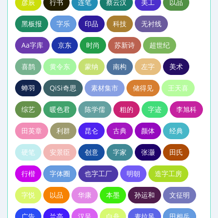
彦辰
行书
连笔
蔡云汉
美工
以品
黑板报
字乐
印品
科技
无衬线
Aa字库
京东
时尚
苏新诗
超世纪
喜鹊
黄令东
蒙纳
南构
左字
美术
蝉羽
QiSi奇思
素材集市
储得见
王天喜
综艺
暖色君
陈学儒
粗的
字迹
李旭科
田英章
利群
昆仑
古典
颜体
经典
硬笔
安景臣
创意
字家
张灏
田氏
行楷
字体圈
也字工厂
明朝
造字工房
字悦
以品
华康
本墨
孙运和
文征明
广告
兰亭
汉呈
白舟
麦拉风
田相岳