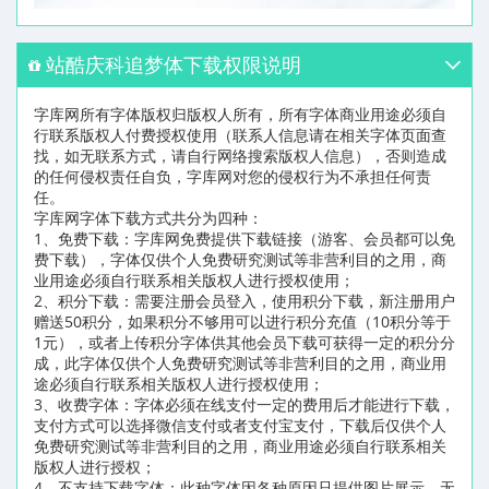
站酷庆科追梦体下载权限说明
字库网所有字体版权归版权人所有，所有字体商业用途必须自
行联系版权人付费授权使用（联系人信息请在相关字体页面查
找，如无联系方式，请自行网络搜索版权人信息），否则造成
的任何侵权责任自负，字库网对您的侵权行为不承担任何责
任。
字库网字体下载方式共分为四种：
1、免费下载：字库网免费提供下载链接（游客、会员都可以免
费下载），字体仅供个人免费研究测试等非营利目的之用，商
业用途必须自行联系相关版权人进行授权使用；
2、积分下载：需要注册会员登入，使用积分下载，新注册用户
赠送50积分，如果积分不够用可以进行积分充值（10积分等于
1元），或者上传积分字体供其他会员下载可获得一定的积分分
成，此字体仅供个人免费研究测试等非营利目的之用，商业用
途必须自行联系相关版权人进行授权使用；
3、收费字体：字体必须在线支付一定的费用后才能进行下载，
支付方式可以选择微信支付或者支付宝支付，下载后仅供个人
免费研究测试等非营利目的之用，商业用途必须自行联系相关
版权人进行授权；
4、不支持下载字体：此种字体因各种原因只提供图片展示，无