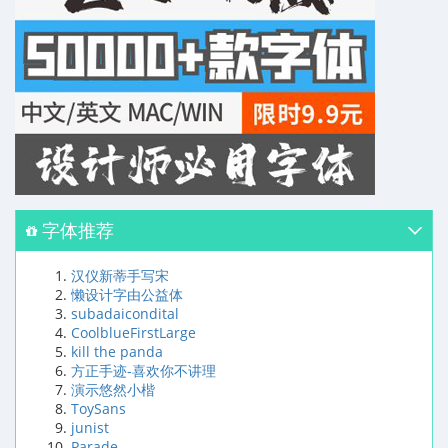
字体推荐
汉仪新蒂手写宋
懒设计字由公益体
subadaicondital
CoolblueFirstLarge
kill the panda
方正手迹-喜欢你不讲理
演示悠然小楷
ToySans
junist
Parade