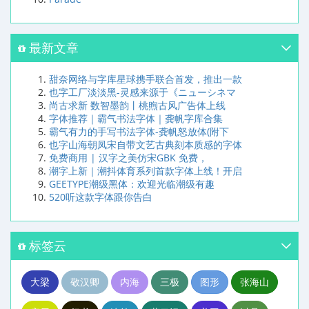
最新文章
甜奈网络与字库星球携手联合首发，推出一款
也字工厂淡淡黑-灵感来源于《ニューシネマ
尚古求新 数智墨韵丨桃煦古风广告体上线
字体推荐｜霸气书法字体｜龚帆字库合集
霸气有力的手写书法字体-龚帆怒放体(附下
也字山海朝凤宋自带文艺古典刻本质感的字体
免费商用 | 汉字之美仿宋GBK 免费，
潮字上新｜潮抖体育系列首款字体上线！开启
GEETYPE潮级黑体：欢迎光临潮级有趣
520听这款字体跟你告白
标签云
大梁
敬汉卿
内海
三极
图形
张海山