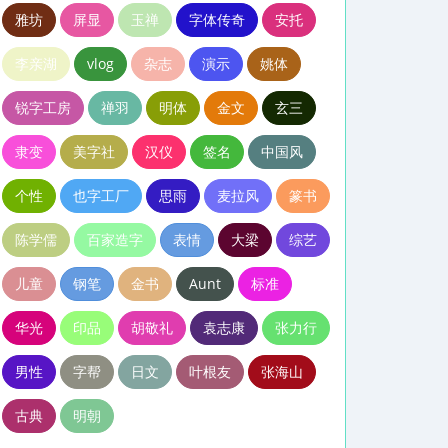
雅坊
屏显
玉禅
字体传奇
安托
李亲湖
vlog
杂志
演示
姚体
锐字工房
禅羽
明体
金文
玄三
隶变
美字社
汉仪
签名
中国风
个性
也字工厂
思雨
麦拉风
篆书
陈学儒
百家造字
表情
大梁
综艺
儿童
钢笔
金书
Aunt
标准
华光
印品
胡敬礼
袁志康
张力行
男性
字帮
日文
叶根友
张海山
古典
明朝