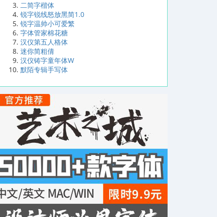
二简字楷体
锐字锐线怒放黑简1.0
锐字温帅小可爱繁
字体管家棉花糖
汉仪第五人格体
迷你简粗倩
汉仪铸字童年体W
默陌专辑手写体