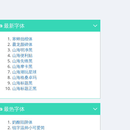
最新字体
寒蝉拙楷体
爨龙颜碑体
山海明净黑
山海便利贴
山海先锋黑
山海摩卡黑
山海潮玩星球
山海格桑卓玛
山海标题黑
山海标题正黑
最热字体
奶酪陷阱体
锐字温帅小可爱简