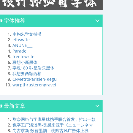
字体推荐
南构朱学文楷书
etbswfte
ANUNE___
Parade
freetowrite
联想小新黑体
字魂189号-星岩乐黑体
我想要两颗西柚
CFMetroParisien-Regu
warpthrusterengravei
最新文章
甜奈网络与字库星球携手联合首发，推出一款
也字工厂淡淡黑-灵感来源于《ニューシネマ
尚古求新 数智墨韵丨桃煦古风广告体上线