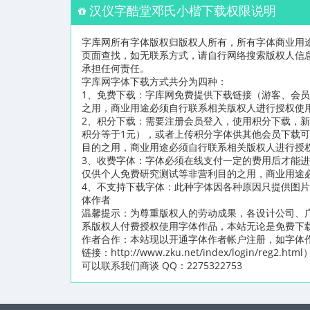
汉仪字酷堂邓氏小楷下载权限说明
字库网所有字体版权归版权人所有，所有字体商业用
页面查找，如无联系方式，请自行网络搜索版权人信
承担任何责任。
字库网字体下载方式共分为四种：
1、免费下载：字库网免费提供下载链接（游客、会
之用，商业用途必须自行联系相关版权人进行授权使
2、积分下载：需要注册会员登入，使用积分下载，新
积分等于1元），或者上传积分字体供其他会员下载
目的之用，商业用途必须自行联系相关版权人进行授
3、收费字体：字体必须在线支付一定的费用后才能
仅供个人免费研究测试等非营利目的之用，商业用途
4、不支持下载字体：此种字体因各种原因只提供图
体作者
温馨提示：为尊重版权人的劳动成果，各设计公司、
系版权人付费授权使用字体作品，本站无论是免费下
作者合作：本站现以开通字体作者帐户注册，如字体
链接：http://www.zku.net/index/logi
可以联系我们商谈 QQ：2275322753