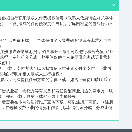
途必须自行联系版权人付费授权使用（联系人信息请在相关字体
息），否则造成的任何侵权责任自负，字库网对您的侵权行为不
员都可以免费下载），字体仅供个人免费研究测试等非营利目的
用；
注册用户赠送50积分，如果积分不够用可以进行积分充值（10
可获得一定的积分分成，此字体仅供个人免费研究测试等非营利
权使用；
进行下载，支付方式可以选择微信支付或者支付宝支付，下载后
必须自行联系相关版权人进行授权；
片展示，无法提供任何方式的字体下载，如需下载使用请联系字
广告从业者、委托方等有义务和责任提醒商业用途的需求方，联
载，积分下载，收费下载都不属于字体授权
作者需要在本网站进行推广宣传下载，可以注册厂商帐户（注册
n/reg2.html），在选择收费下载的情况下作者可以获得佣金分成，分成比例