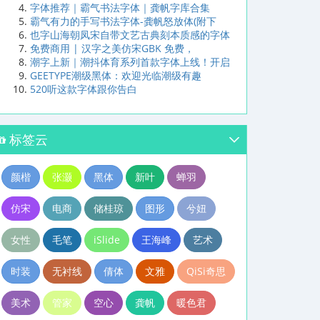
字体推荐｜霸气书法字体｜龚帆字库合集
霸气有力的手写书法字体-龚帆怒放体(附下
也字山海朝凤宋自带文艺古典刻本质感的字体
免费商用 | 汉字之美仿宋GBK 免费，
潮字上新｜潮抖体育系列首款字体上线！开启
GEETYPE潮级黑体：欢迎光临潮级有趣
520听这款字体跟你告白
标签云
颜楷
张灏
黑体
新叶
蝉羽
仿宋
电商
储桂琼
图形
兮妞
女性
毛笔
iSlide
王海峰
艺术
时装
无衬线
倩体
文雅
QiSi奇思
美术
管家
空心
龚帆
暖色君