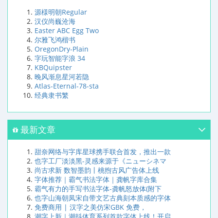
源様明朝Regular
汉仪尚巍沧海
Easter ABC Egg Two
尔雅飞鸿楷书
OregonDry-Plain
字玩智能字浪 34
KBQuipster
晚风渐息星河若隐
Atlas-Eternal-78-sta
经典隶书繁
最新文章
甜奈网络与字库星球携手联合首发，推出一款
也字工厂淡淡黑-灵感来源于《ニューシネマ
尚古求新 数智墨韵丨桃煦古风广告体上线
字体推荐｜霸气书法字体｜龚帆字库合集
霸气有力的手写书法字体-龚帆怒放体(附下
也字山海朝凤宋自带文艺古典刻本质感的字体
免费商用 | 汉字之美仿宋GBK 免费，
潮字上新｜潮抖体育系列首款字体上线！开启