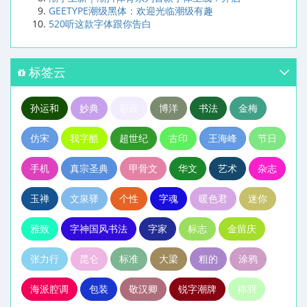
GEETYPE潮级黑体：欢迎光临潮级有趣
520听这款字体跟你告白
标签云
孙运和
妙典
彩云
博洋
书法
金梅
仿宋
我字酷
超世纪
古印
王海峰
节日
手机
真宗圣典
甲骨文
华文
艺术
杂志
玉禅
文泉驿
个性
字魂
暖色君
迷你
雅致
字神国风书法
字家
标志
金留庆
张力行
昆仑
标准
大梁
粗的
涂鸦
海派腔调
包装
敬汉卿
锐字潮牌
禅羽