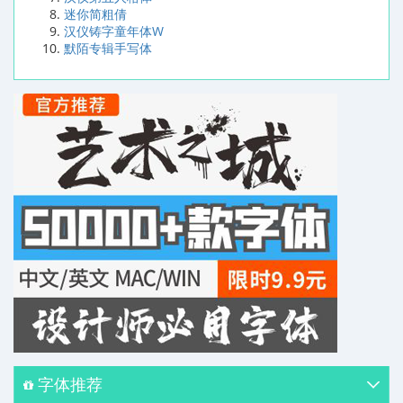
迷你简粗倩
汉仪铸字童年体W
默陌专辑手写体
字体推荐