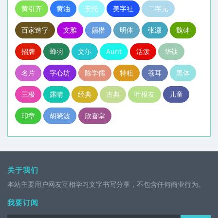
黄引齐
黄油
安托
美字社
二字元
百家造字
文雅
颜楷
明体
张灏
魏碑
招牌
蝉羽
文尓
Aunt
活泼
华钛
名片
字心坊
陈学儒
特粗
苍耳
黑体
三极
露晴
经典
古典
叶根友
儿童
印章
胡晓波
欣喜堂
关于我们
本站主要用户网友互相学习文字书写分享，不包含任何商业行为。
我要订阅