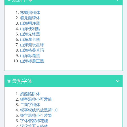
寒蝉拙楷体
爨龙颜碑体
山海明净黑
山海便利贴
山海先锋黑
山海摩卡黑
山海潮玩星球
山海格桑卓玛
山海标题黑
山海标题正黑
最热字体
奶酪陷阱体
锐字温帅小可爱简
二简字楷体
锐字锐线怒放黑简1.0
锐字温帅小可爱繁
字体管家棉花糖
汉仪第五人格体