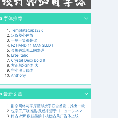
字体推荐
TemplateCapsSSK
汉仪菱心体简
一颦一笑都是你
FZ HAND 11 MANGLED I
金梅鋼筆美工國際碼
Erte-Italic
Crystal Deco Bold It
方正颜宋简体_大
字小魂天线体
Anthony
最新文章
甜奈网络与字库星球携手联合首发，推出一款
也字工厂淡淡黑-灵感来源于《ニューシネマ
尚古求新 数智墨韵丨桃煦古风广告体上线