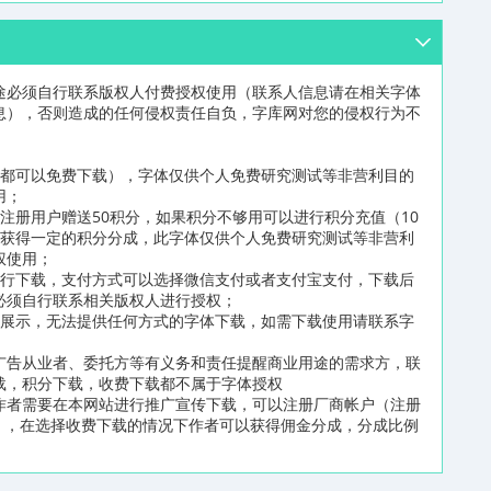
途必须自行联系版权人付费授权使用（联系人信息请在相关字体
息），否则造成的任何侵权责任自负，字库网对您的侵权行为不
员都可以免费下载），字体仅供个人免费研究测试等非营利目的
用；
注册用户赠送50积分，如果积分不够用可以进行积分充值（10
可获得一定的积分分成，此字体仅供个人免费研究测试等非营利
权使用；
进行下载，支付方式可以选择微信支付或者支付宝支付，下载后
必须自行联系相关版权人进行授权；
片展示，无法提供任何方式的字体下载，如需下载使用请联系字
广告从业者、委托方等有义务和责任提醒商业用途的需求方，联
载，积分下载，收费下载都不属于字体授权
作者需要在本网站进行推广宣传下载，可以注册厂商帐户（注册
n/reg2.html），在选择收费下载的情况下作者可以获得佣金分成，分成比例