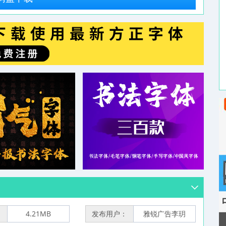
：
4.21MB
发布用户：
雅锐广告李玥