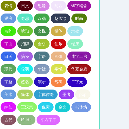
表情
日文
思源
阿西
铸字精舍
逐浪
奇思
汉鼎
赵孟頫
时尚
点阵
琥珀
文悦
楷体
隶变
字由
招牌
金桥
伯乐
端庄
田氏
搞怪
字语
圆体
造字工房
现代
俊羽
华钛
字悦
华夏金彦
字趣
签名
演示
魏碑
二字元
美术
简体
字体传奇
墨者
pop
综艺
王汉宗
像素
金文
书体坊
古代
iSlide
平方字库