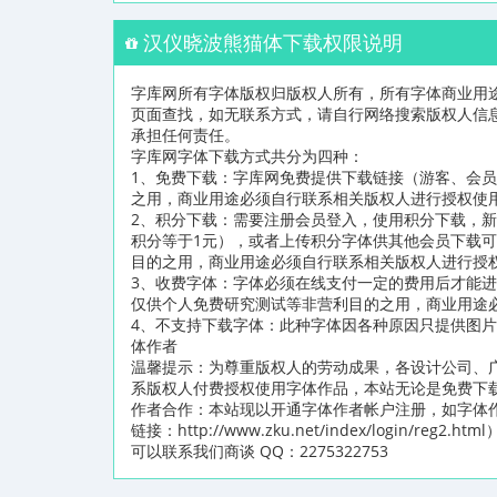
汉仪晓波熊猫体下载权限说明
字库网所有字体版权归版权人所有，所有字体商业用
页面查找，如无联系方式，请自行网络搜索版权人信
承担任何责任。
字库网字体下载方式共分为四种：
1、免费下载：字库网免费提供下载链接（游客、会
之用，商业用途必须自行联系相关版权人进行授权使
2、积分下载：需要注册会员登入，使用积分下载，新
积分等于1元），或者上传积分字体供其他会员下载
目的之用，商业用途必须自行联系相关版权人进行授
3、收费字体：字体必须在线支付一定的费用后才能
仅供个人免费研究测试等非营利目的之用，商业用途
4、不支持下载字体：此种字体因各种原因只提供图
体作者
温馨提示：为尊重版权人的劳动成果，各设计公司、
系版权人付费授权使用字体作品，本站无论是免费下
作者合作：本站现以开通字体作者帐户注册，如字体
链接：http://www.zku.net/index/logi
可以联系我们商谈 QQ：2275322753