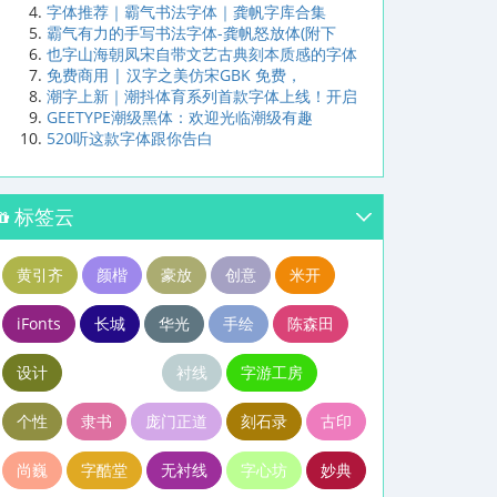
字体推荐｜霸气书法字体｜龚帆字库合集
霸气有力的手写书法字体-龚帆怒放体(附下
也字山海朝凤宋自带文艺古典刻本质感的字体
免费商用 | 汉字之美仿宋GBK 免费，
潮字上新｜潮抖体育系列首款字体上线！开启
GEETYPE潮级黑体：欢迎光临潮级有趣
520听这款字体跟你告白
标签云
黄引齐
颜楷
豪放
创意
米开
iFonts
长城
华光
手绘
陈森田
设计
青岛绿光
衬线
字游工房
个性
隶书
庞门正道
刻石录
古印
尚巍
字酷堂
无衬线
字心坊
妙典