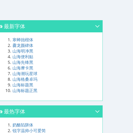
最新字体
寒蝉拙楷体
爨龙颜碑体
山海明净黑
山海便利贴
山海先锋黑
山海摩卡黑
山海潮玩星球
山海格桑卓玛
山海标题黑
山海标题正黑
最热字体
奶酪陷阱体
锐字温帅小可爱简