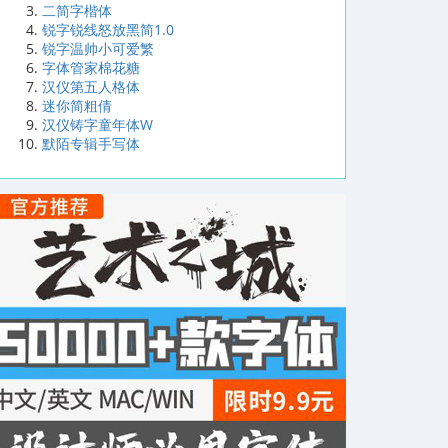
二简字楷体
锐字锐线怒放黑简1.0
锐字温帅小可爱繁
字体管家棉花糖
汉仪第五人格体
迷你简粗倩
汉仪铸字童年体W
默陌专辑手写体