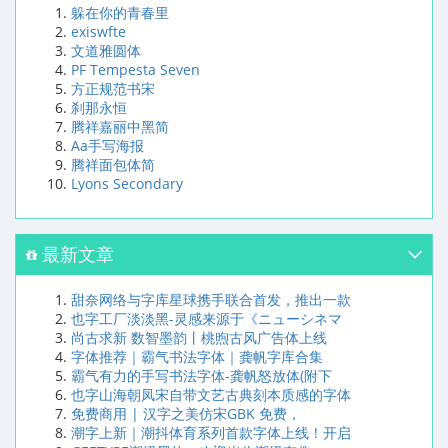
躲在你的青春里
exiswfte
文道雅圆体
PF Tempesta Seven
方正规范书宋
刹那永恒
腾祥嘉丽中黑简
Aa手写海报
腾祥面包体简
Lyons Secondary
最新文章
甜奈网络与字库星球携手联合首发，推出一款
也字工厂淡淡黑-灵感来源于《ニューシネマ
尚古求新 数智墨韵丨桃煦古风广告体上线
字体推荐｜霸气书法字体｜龚帆字库合集
霸气有力的手写书法字体-龚帆怒放体(附下
也字山海朝凤宋自带文艺古典刻本质感的字体
免费商用 | 汉字之美仿宋GBK 免费，
潮字上新｜潮抖体育系列首款字体上线！开启