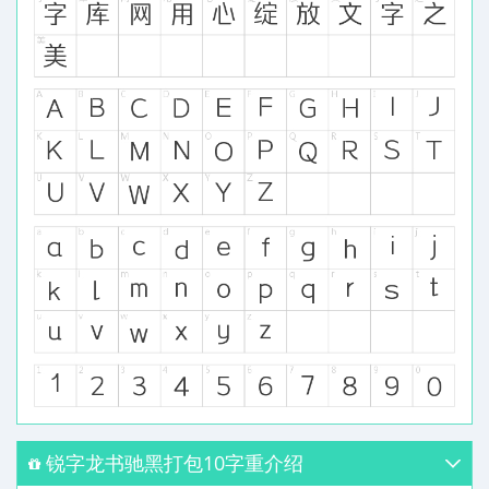
锐字龙书驰黑打包10字重介绍