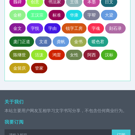
魏碑
创意
书法家
王强
本墨
日文
金桥
王汉宗
标准
华康
字帮
大梁
金文
字悦
字由
锐字工房
字魂
刻石录
庞门正道
文道
龚帆
金书
暖色君
陈继世
活泼
鸿雷
女性
阿西
汉标
金留庆
管家
关于我们
本站主要用户网友互相学习文字书写分享，不包含任何商业行为。
我要订阅
订阅