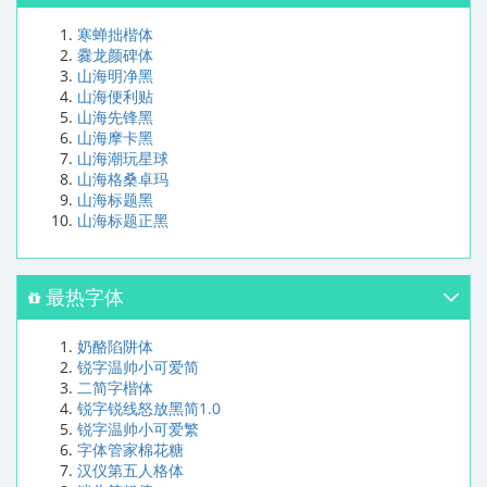
寒蝉拙楷体
爨龙颜碑体
山海明净黑
山海便利贴
山海先锋黑
山海摩卡黑
山海潮玩星球
山海格桑卓玛
山海标题黑
山海标题正黑
最热字体
奶酪陷阱体
锐字温帅小可爱简
二简字楷体
锐字锐线怒放黑简1.0
锐字温帅小可爱繁
字体管家棉花糖
汉仪第五人格体