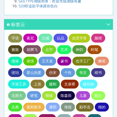
GEETYPE潮级黑体：欢迎光临潮级有趣
520听这款字体跟你告白
标签云
字语
索尼
江城
以品
吉页字库
颜楷
雅致
胡腾飞
点字
艺术
神韵
时髦
倩体
表情
王天喜
篆书
也字工厂
狮尾
琥珀
那么热爱
仿宋
个性
华文
楷书
字游工房
上首
建刚
文泉驿
碳化硅
北师大
硬笔
楷体
陈森田
儿童
彩云
古典
素材集市
康熙
海报
勘亭流
细的