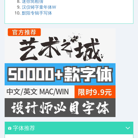
迷你简粗倩
汉仪铸字童年体W
默陌专辑手写体
字体推荐