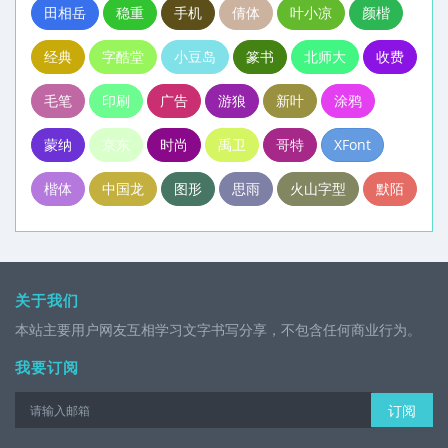
田相岳
稳重
手机
倩体
叶小凉
颜楷
经典
字酷堂
小豆岛
篆书
北师大
收费
毛笔
印刷
广告
游狼
新叶
涂鸦
蒙纳
京东
时尚
禹卫
哥特
XFont
楷体
中国龙
图形
思雨
火山字型
默陌
关于我们
本站主要用户网友互相学习文字书写分享，不包含任何商业行为。
我要订阅
订阅