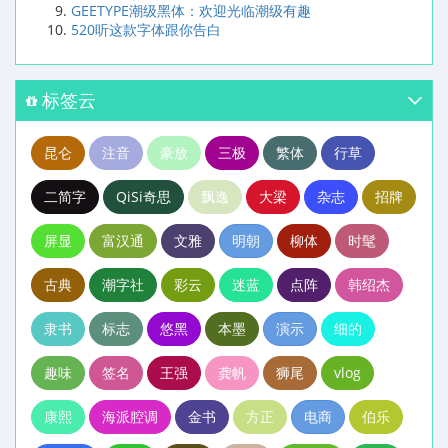
GEETYPE潮级黑体：欢迎光临潮级有趣
520听这款字体跟你告白
标签云
昆仑
注音
豪放
三极
繁体
行草
二简字
QiSi奇思
飘逸
大梁
杂志
招牌
屏显
富汉通
文雅
明朝
柳体
时髦
古典
潮字社
彩云
迷蓝
点阵
韩绍杰
隶书
标志
悠黑
本墨
演示
细的
趣味
签名
王强
龚帆
狮尾
vlog
康熙
海派腔调
金书
方正
电商
伯乐