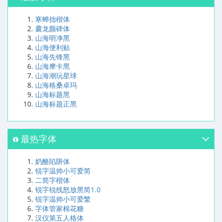
寒蝉拙楷体
爨龙颜碑体
山海明净黑
山海便利贴
山海先锋黑
山海摩卡黑
山海潮玩星球
山海格桑卓玛
山海标题黑
山海标题正黑
最热字体
奶酪陷阱体
锐字温帅小可爱简
二简字楷体
锐字锐线怒放黑简1.0
锐字温帅小可爱繁
字体管家棉花糖
汉仪第五人格体