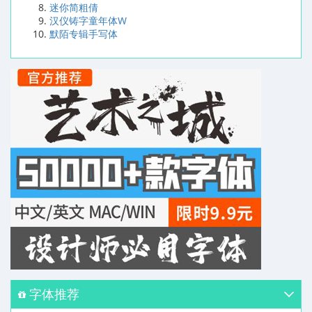
迷你简粗倩
汉仪铸字童年体W
默陌专辑手写体
字体推荐