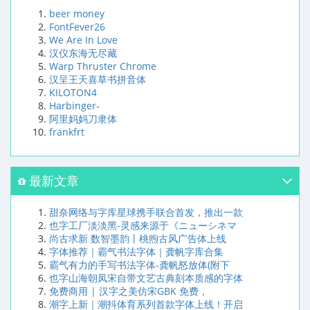
beer money
FontFever26
We Are In Love
汉仪东海无尽藏
Warp Thruster Chrome
汉呈王天喜草书拼音体
KILOTON4
Harbinger-
阿里妈妈刀隶体
frankfrt
最新文章
甜奈网络与字库星球携手联合首发，推出一款
也字工厂淡淡黑-灵感来源于《ニューシネマ
尚古求新 数智墨韵丨桃煦古风广告体上线
字体推荐｜霸气书法字体｜龚帆字库合集
霸气有力的手写书法字体-龚帆怒放体(附下
也字山海朝凤宋自带文艺古典刻本质感的字体
免费商用 | 汉字之美仿宋GBK 免费，
潮字上新｜潮抖体育系列首款字体上线！开启