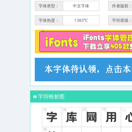
字体类型：
中文字体
作者版权
字体热度：
1383℃
字符星级
字符映射图