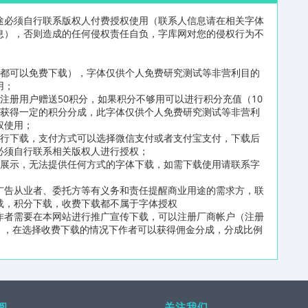
途必须自行联系版权人付费授权使用（联系人信息请在相关字体
息），否则造成的任何侵权责任自负，字库网对您的侵权行为不
员都可以免费下载），字体仅供个人免费研究测试等非营利目的
用；
注册用户赠送50积分，如果积分不够用可以进行积分充值（10
可获得一定的积分分成，此字体仅供个人免费研究测试等非营利
权使用；
进行下载，支付方式可以选择微信支付或者支付宝支付，下载后
必须自行联系相关版权人进行授权；
片展示，无法提供任何方式的字体下载，如需下载使用请联系字
广告从业者、委托方等有义务和责任提醒商业用途的需求方，联
载，积分下载，收费下载都不属于字体授权
作者需要在本网站进行推广宣传下载，可以注册厂商帐户（注册
n/reg2.html），在选择收费下载的情况下作者可以获得佣金分成，分成比例
阅
关注我们