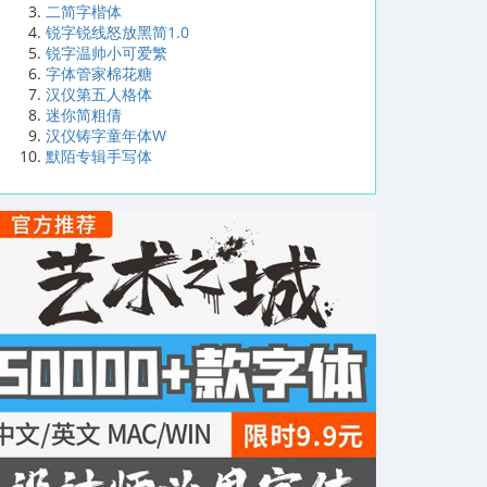
二简字楷体
锐字锐线怒放黑简1.0
锐字温帅小可爱繁
字体管家棉花糖
汉仪第五人格体
迷你简粗倩
汉仪铸字童年体W
默陌专辑手写体