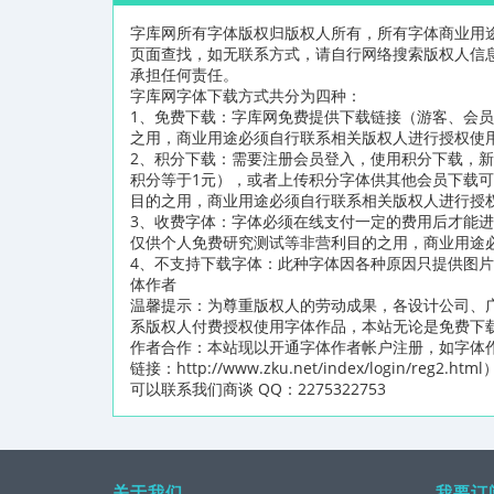
字库网所有字体版权归版权人所有，所有字体商业用
页面查找，如无联系方式，请自行网络搜索版权人信
承担任何责任。
字库网字体下载方式共分为四种：
1、免费下载：字库网免费提供下载链接（游客、会
之用，商业用途必须自行联系相关版权人进行授权使
2、积分下载：需要注册会员登入，使用积分下载，新
积分等于1元），或者上传积分字体供其他会员下载
目的之用，商业用途必须自行联系相关版权人进行授
3、收费字体：字体必须在线支付一定的费用后才能
仅供个人免费研究测试等非营利目的之用，商业用途
4、不支持下载字体：此种字体因各种原因只提供图
体作者
温馨提示：为尊重版权人的劳动成果，各设计公司、
系版权人付费授权使用字体作品，本站无论是免费下
作者合作：本站现以开通字体作者帐户注册，如字体
链接：http://www.zku.net/index/logi
可以联系我们商谈 QQ：2275322753
关于我们
我要订