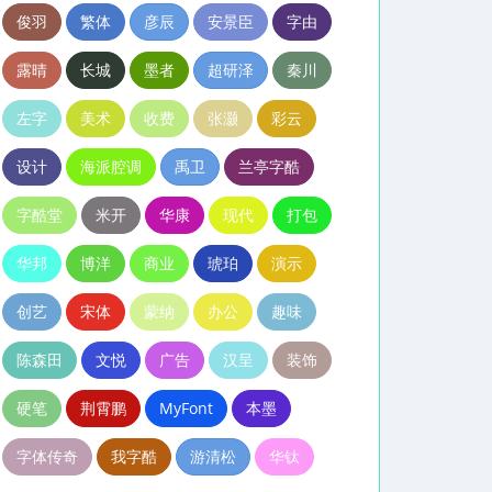
俊羽
繁体
彦辰
安景臣
字由
露晴
长城
墨者
超研泽
秦川
左字
美术
收费
张灏
彩云
设计
海派腔调
禹卫
兰亭字酷
字酷堂
米开
华康
现代
打包
华邦
博洋
商业
琥珀
演示
创艺
宋体
蒙纳
办公
趣味
陈森田
文悦
广告
汉呈
装饰
硬笔
荆霄鹏
MyFont
本墨
字体传奇
我字酷
游清松
华钛