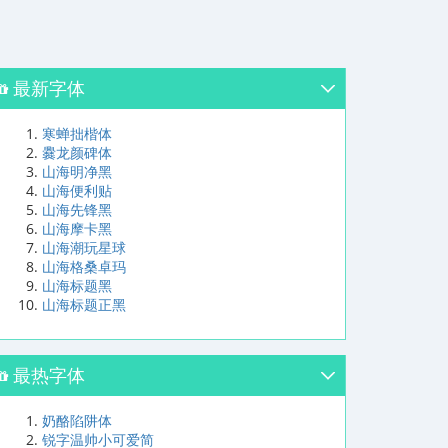
最新字体
寒蝉拙楷体
爨龙颜碑体
山海明净黑
山海便利贴
山海先锋黑
山海摩卡黑
山海潮玩星球
山海格桑卓玛
山海标题黑
山海标题正黑
最热字体
奶酪陷阱体
锐字温帅小可爱简