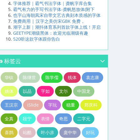
字体推荐｜霸气书法字体｜龚帆字库合集
霸气有力的手写书法字体-龚帆怒放体(附下
也字山海朝凤宋自带文艺古典刻本质感的字体
免费商用 | 汉字之美仿宋GBK 免费，
潮字上新｜潮抖体育系列首款字体上线！开启
GEETYPE潮级黑体：欢迎光临潮级有趣
520听这款字体跟你告白
标签云
华钛
陈继世
陈学儒
线体
袁志康
姚体
以品
字如
文尓
中国龙
王汉宗
iSlide
字玩
稳重
郑庆科
全真
段宁
表情
奇思
二字元
喜鹊
站酷
叶小凉
庞中华
好玩