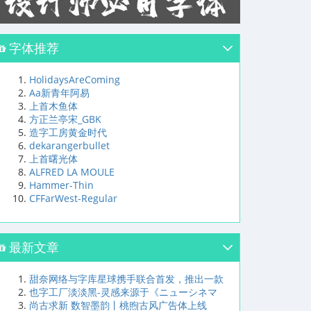
字体推荐
HolidaysAreComing
Aa新青年阿易
上首木鱼体
方正兰亭宋_GBK
造字工房黄金时代
dekarangerbullet
上首曙光体
ALFRED LA MOULE
Hammer-Thin
CFFarWest-Regular
最新文章
甜奈网络与字库星球携手联合首发，推出一款
也字工厂淡淡黑-灵感来源于《ニューシネマ
尚古求新 数智墨韵丨桃煦古风广告体上线