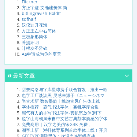
Flickner
方正字迹-文瀚建筑体 简
bitlingravish-BoldIt
sdfhalf
汉仪迪升花海
方正王左中右简体
三极象形简体
菩提細明
叶根友圣雅碑
Aa申请成为你的夏天
最新文章
甜奈网络与字库星球携手联合首发，推出一款
也字工厂淡淡黑-灵感来源于《ニューシネマ
尚古求新 数智墨韵丨桃煦古风广告体上线
字体推荐｜霸气书法字体｜龚帆字库合集
霸气有力的手写书法字体-龚帆怒放体(附下
也字山海朝凤宋自带文艺古典刻本质感的字体
免费商用 | 汉字之美仿宋GBK 免费，
潮字上新｜潮抖体育系列首款字体上线！开启
GEETYPE潮级黑体：欢迎光临潮级有趣