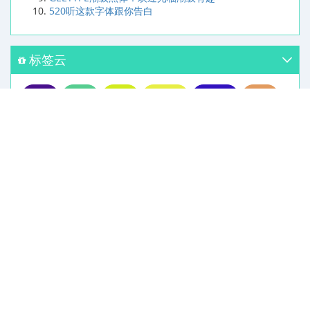
520听这款字体跟你告白
标签云
明体
毛笔
连筋
金留庆
王海峰
微软
黄油
免费商用
露晴
字体圈
储得见
签名
青岛绿光
小欣大萌
以品
刻石录
利群
vlog
苹果
张灏
俊羽
锐字工房
隶变
细的
手绘
点字
颜体
金文
胡晓波
粗的
手机
篆书
黑体
江城
李旭科
雅致
字由
行楷
时髦
琥珀
字跳字唱
庞中华
康体
中国龙
陈继世