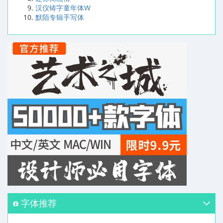
汉仪铸字童年体W
默陌专辑手写体
字体推荐