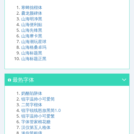
寒蝉拙楷体
爨龙颜碑体
山海明净黑
山海便利贴
山海先锋黑
山海摩卡黑
山海潮玩星球
山海格桑卓玛
山海标题黑
山海标题正黑
最热字体
奶酪陷阱体
锐字温帅小可爱简
二简字楷体
锐字锐线怒放黑简1.0
锐字温帅小可爱繁
字体管家棉花糖
汉仪第五人格体
迷你简粗倩