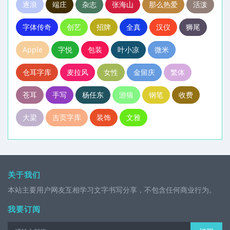
逐浪
端庄
杂志
张海山
那么热爱
活泼
字体传奇
创艺
招牌
全真
汉仪
狮尾
Apple
字悦
包装
叶小凉
微米
仓耳字库
麦拉风
女性
金留庆
繁体
苍耳
手写
杨任东
游狼
钢笔
收费
大梁
吉页字库
装饰
文雅
关于我们
本站主要用户网友互相学习文字书写分享，不包含任何商业行为。
我要订阅