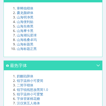
寒蝉拙楷体
爨龙颜碑体
山海明净黑
山海便利贴
山海先锋黑
山海摩卡黑
山海潮玩星球
山海格桑卓玛
山海标题黑
山海标题正黑
最热字体
奶酪陷阱体
锐字温帅小可爱简
二简字楷体
锐字锐线怒放黑简1.0
锐字温帅小可爱繁
字体管家棉花糖
汉仪第五人格体