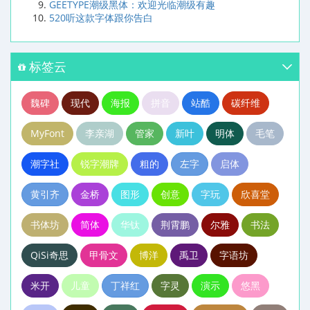
GEETYPE潮级黑体：欢迎光临潮级有趣
520听这款字体跟你告白
标签云
魏碑
现代
海报
拼音
站酷
碳纤维
MyFont
李亲湖
管家
新叶
明体
毛笔
潮字社
锐字潮牌
粗的
左字
启体
黄引齐
金桥
图形
创意
字玩
欣喜堂
书体坊
简体
华钛
荆霄鹏
尔雅
书法
QiSi奇思
甲骨文
博洋
禹卫
字语坊
米开
儿童
丁祥红
字灵
演示
悠黑