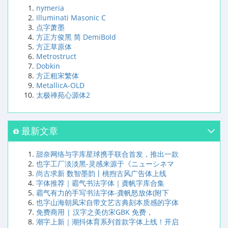
nymeria
Illuminati Masonic C
点字萧墨
方正方俊黑 简 DemiBold
方正草原体
Metrostruct
Dobkin
方正粗宋繁体
MetallicA-OLD
太极禅苑心源体2
最新文章
甜奈网络与字库星球携手联合首发，推出一款
也字工厂淡淡黑-灵感来源于《ニューシネマ
尚古求新 数智墨韵丨桃煦古风广告体上线
字体推荐｜霸气书法字体｜龚帆字库合集
霸气有力的手写书法字体-龚帆怒放体(附下
也字山海朝凤宋自带文艺古典刻本质感的字体
免费商用 | 汉字之美仿宋GBK 免费，
潮字上新｜潮抖体育系列首款字体上线！开启