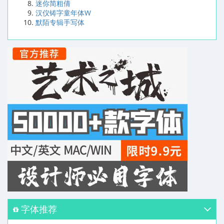
迷你简粗倩
汉仪铸字童年体W
默陌专辑手写体
字体推荐