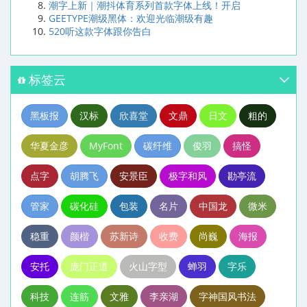
潮字上新｜潮抖体育系列首款字体上线！开启
GEETYPE潮级黑体：欢迎光临潮级有趣
520听这款字体跟你告白
标签云
黑板报
汉标
欣喜堂
文鼎
日文
粗的
华夏金彦
MyFont
碳纤维
俊羽
搞怪
点字
胡腾飞
安景臣
极字和风
勘亭流
管家
碳化硅
包装
名片
中国龙
微米
稳重
颜楷
苏新诗
收费
尚巍
海报
安托
庞门正道
火山字型
蝉羽
字乐
科技
连筋
文雅
李亲湖
字神国风书法