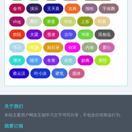
金书
演示
王天喜
古典
报纸
字体圈
vlog
腾祥
屏显
华钛
上首
时装
默陌
大梁
墨者
古印
鸿雷
田相岳
节日
张灏
刻石录
仿宋
内海
爱心
博洋
喵字
冬青
创意
妙典
康熙
蔡云汉
叶小凉
硬笔
圆体
关于我们
本站主要用户网友互相学习文字书写分享，不包含任何商业行为。
我要订阅