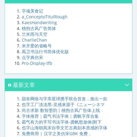
字魂美食记
a_ConceptoTitulRough
KaesHandwriting
桃煦古风广告简体
兰米雨与天空
CharlieChan
米开爱的省略号
禹卫书法行书简体优化版
点字典仿宋
Pro-Display-tfb
最新文章
甜奈网络与字库星球携手联合首发，推出一款
也字工厂淡淡黑-灵感来源于《ニューシネマ
尚古求新 数智墨韵丨桃煦古风广告体上线
字体推荐｜霸气书法字体｜龚帆字库合集
霸气有力的手写书法字体-龚帆怒放体(附下
也字山海朝凤宋自带文艺古典刻本质感的字体
免费商用 | 汉字之美仿宋GBK 免费，