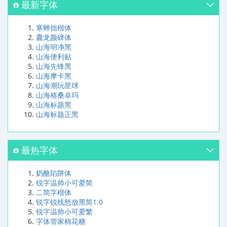
最新字体
寒蝉拙楷体
爨龙颜碑体
山海明净黑
山海便利贴
山海先锋黑
山海摩卡黑
山海潮玩星球
山海格桑卓玛
山海标题黑
山海标题正黑
最热字体
奶酪陷阱体
锐字温帅小可爱简
二简字楷体
锐字锐线怒放黑简1.0
锐字温帅小可爱繁
字体管家棉花糖