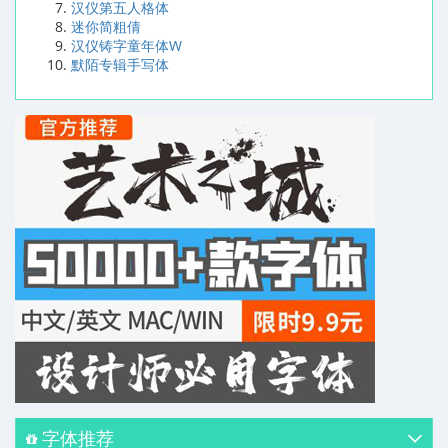
汉仪第五人格体
迷你简粗倩
汉仪铸字童年体W
默陌专辑手写体
字体推荐