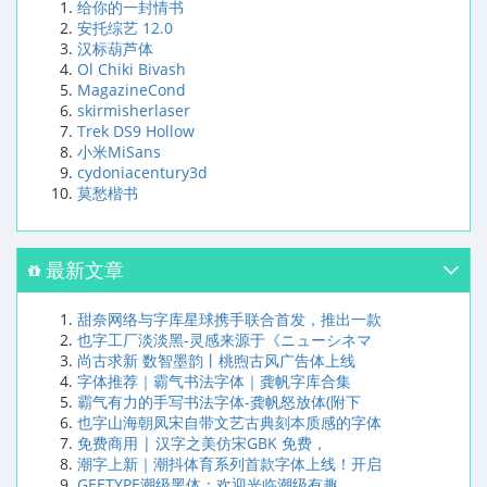
给你的一封情书
安托综艺 12.0
汉标葫芦体
Ol Chiki Bivash
MagazineCond
skirmisherlaser
Trek DS9 Hollow
小米MiSans
cydoniacentury3d
莫愁楷书
最新文章
甜奈网络与字库星球携手联合首发，推出一款
也字工厂淡淡黑-灵感来源于《ニューシネマ
尚古求新 数智墨韵丨桃煦古风广告体上线
字体推荐｜霸气书法字体｜龚帆字库合集
霸气有力的手写书法字体-龚帆怒放体(附下
也字山海朝凤宋自带文艺古典刻本质感的字体
免费商用 | 汉字之美仿宋GBK 免费，
潮字上新｜潮抖体育系列首款字体上线！开启
GEETYPE潮级黑体：欢迎光临潮级有趣