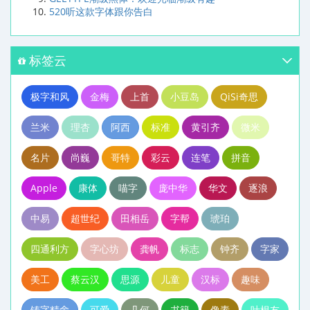
520听这款字体跟你告白
标签云
极字和风
金梅
上首
小豆岛
QiSi奇思
兰米
理杏
阿西
标准
黄引齐
微米
名片
尚巍
哥特
彩云
连笔
拼音
Apple
康体
喵字
庞中华
华文
逐浪
中易
超世纪
田相岳
字帮
琥珀
四通利方
字心坊
龚帆
标志
钟齐
字家
美工
蔡云汉
思源
儿童
汉标
趣味
铸字精舍
可爱
几何
书籍
像素
叶根友