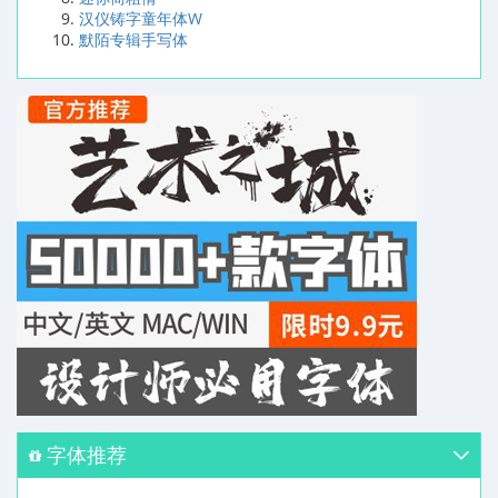
汉仪铸字童年体W
默陌专辑手写体
字体推荐