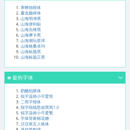
寒蝉拙楷体
爨龙颜碑体
山海明净黑
山海便利贴
山海先锋黑
山海摩卡黑
山海潮玩星球
山海格桑卓玛
山海标题黑
山海标题正黑
最热字体
奶酪陷阱体
锐字温帅小可爱简
二简字楷体
锐字锐线怒放黑简1.0
锐字温帅小可爱繁
字体管家棉花糖
汉仪第五人格体
迷你简粗倩