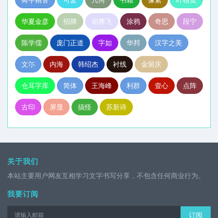
华夏金彦
招牌
胡腾飞
涂鸦
奇思
段宁
陈学儒
庞门正道
字如
华邦
汉字之美
文尓
内海
韩绍杰
衬线
金留庆
仓耳字库
简体
王海峰
利群
壹心
点阵
古印
屏显
搞怪
苏新诗
关于我们
本站主要用户网友互相学习文字书写分享，不包含任何商业行为。
我要订阅
订阅