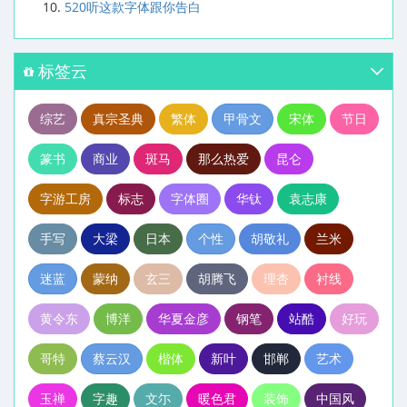
520听这款字体跟你告白
标签云
综艺
真宗圣典
繁体
甲骨文
宋体
节日
篆书
商业
斑马
那么热爱
昆仑
字游工房
标志
字体圈
华钛
袁志康
手写
大梁
日本
个性
胡敬礼
兰米
迷蓝
蒙纳
玄三
胡腾飞
理杏
衬线
黄令东
博洋
华夏金彦
钢笔
站酷
好玩
哥特
蔡云汉
楷体
新叶
邯郸
艺术
玉禅
字趣
文尓
暖色君
装饰
中国风