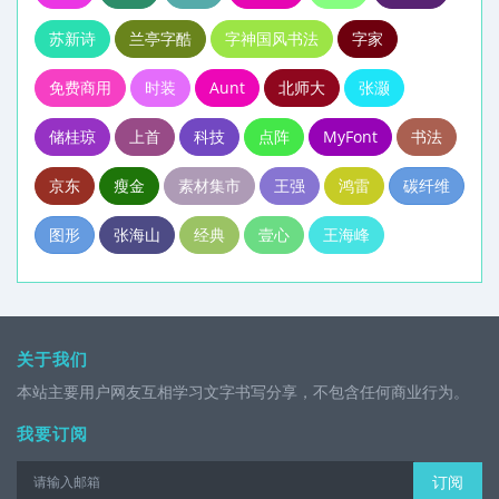
苏新诗
兰亭字酷
字神国风书法
字家
免费商用
时装
Aunt
北师大
张灏
储桂琼
上首
科技
点阵
MyFont
书法
京东
瘦金
素材集市
王强
鸿雷
碳纤维
图形
张海山
经典
壹心
王海峰
关于我们
本站主要用户网友互相学习文字书写分享，不包含任何商业行为。
我要订阅
订阅