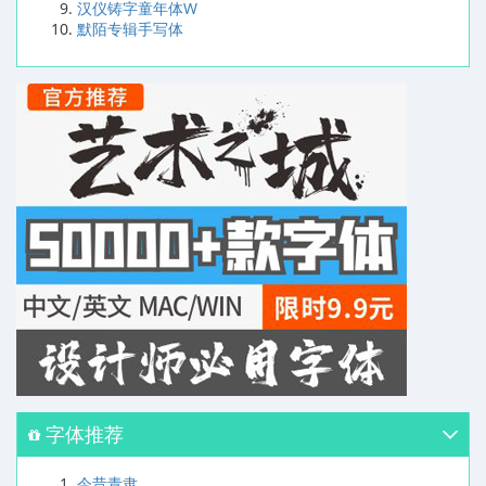
汉仪铸字童年体W
默陌专辑手写体
字体推荐
今昔青隶