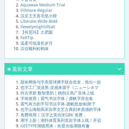
Aquawax Medium Trial
Fillmore-Regular
汉呈王天喜毛笔小楷
Liberate-Wide-Bold
llewelynlightsfitali
【何尼玛】土肥圆
FeltTip
温柔可抵漫长岁月
汉仪顺利松鹤体
最新文章
甜奈网络与字库星球携手联合首发，推出一款
也字工厂淡淡黑-灵感来源于《ニューシネマ
尚古求新 数智墨韵丨桃煦古风广告体上线
字体推荐｜霸气书法字体｜龚帆字库合集
霸气有力的手写书法字体-龚帆怒放体(附下
也字山海朝凤宋自带文艺古典刻本质感的字体
免费商用 | 汉字之美仿宋GBK 免费，
潮字上新｜潮抖体育系列首款字体上线！开启
GEETYPE潮级黑体：欢迎光临潮级有趣