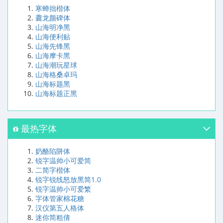
寒蝉拙楷体
爨龙颜碑体
山海明净黑
山海便利贴
山海先锋黑
山海摩卡黑
山海潮玩星球
山海格桑卓玛
山海标题黑
山海标题正黑
最热字体
奶酪陷阱体
锐字温帅小可爱简
二简字楷体
锐字锐线怒放黑简1.0
锐字温帅小可爱繁
字体管家棉花糖
汉仪第五人格体
迷你简粗倩