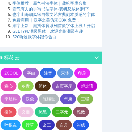
字体推荐｜霸气书法字体｜龚帆字库合集
霸气有力的手写书法字体-龚帆怒放体(附下
也字山海朝凤宋自带文艺古典刻本质感的字体
免费商用 | 汉字之美仿宋GBK 免费，
潮字上新｜潮抖体育系列首款字体上线！开启
GEETYPE潮级黑体：欢迎光临潮级有趣
520听这款字体跟你告白
标签云
ZCOOL
字由
注音
宋体
印刷
壹心
冬青
简体
吉页字库
蝉之语
李旭科
汉鼎
陈继世
华康
王强
柳体
义启
悠黑
二字元
雅致
叶根友
行草
玄三
白舟
衬线