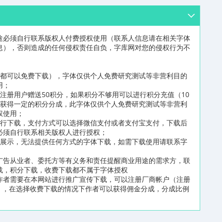
途必须自行联系版权人付费授权使用（联系人信息请在相关字体
息），否则造成的任何侵权责任自负，字库网对您的侵权行为不
员都可以免费下载），字体仅供个人免费研究测试等非营利目的
用；
注册用户赠送50积分，如果积分不够用可以进行积分充值（10
可获得一定的积分分成，此字体仅供个人免费研究测试等非营利
权使用；
进行下载，支付方式可以选择微信支付或者支付宝支付，下载后
必须自行联系相关版权人进行授权；
片展示，无法提供任何方式的字体下载，如需下载使用请联系字
广告从业者、委托方等有义务和责任提醒商业用途的需求方，联
载，积分下载，收费下载都不属于字体授权
作者需要在本网站进行推广宣传下载，可以注册厂商帐户（注册
n/reg2.html），在选择收费下载的情况下作者可以获得佣金分成，分成比例