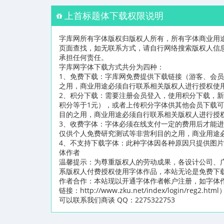
上首标题体下载权限说明
字库网所有字体版权归版权人所有，所有字体商业用
页面查找，如无联系方式，请自行网络搜索版权人信
承担任何责任。
字库网字体下载方式共分为四种：
1、免费下载：字库网免费提供下载链接（游客、会
之用，商业用途必须自行联系相关版权人进行授权使
2、积分下载：需要注册会员登入，使用积分下载，新
积分等于1元），或者上传积分字体供其他会员下载
目的之用，商业用途必须自行联系相关版权人进行授
3、收费字体：字体必须在线支付一定的费用后才能
仅供个人免费研究测试等非营利目的之用，商业用途
4、不支持下载字体：此种字体因各种原因只提供图
体作者
温馨提示：为尊重版权人的劳动成果，各设计公司、
系版权人付费授权使用字体作品，本站无论是免费下
作者合作：本站现以开通字体作者帐户注册，如字体
链接：http://www.zku.net/index/logi
可以联系我们商谈 QQ：2275322753