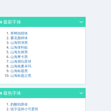
最新字体
寒蝉拙楷体
爨龙颜碑体
山海明净黑
山海便利贴
山海先锋黑
山海摩卡黑
山海潮玩星球
山海格桑卓玛
山海标题黑
山海标题正黑
最热字体
奶酪陷阱体
锐字温帅小可爱简