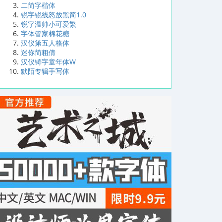
二简字楷体
锐字锐线怒放黑简1.0
锐字温帅小可爱繁
字体管家棉花糖
汉仪第五人格体
迷你简粗倩
汉仪铸字童年体W
默陌专辑手写体