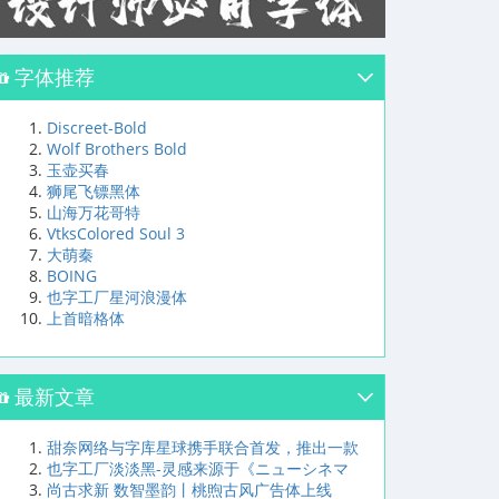
字体推荐
Discreet-Bold
Wolf Brothers Bold
玉壶买春
狮尾飞镖黑体
山海万花哥特
VtksColored Soul 3
大萌秦
BOING
也字工厂星河浪漫体
上首暗格体
最新文章
甜奈网络与字库星球携手联合首发，推出一款
也字工厂淡淡黑-灵感来源于《ニューシネマ
尚古求新 数智墨韵丨桃煦古风广告体上线