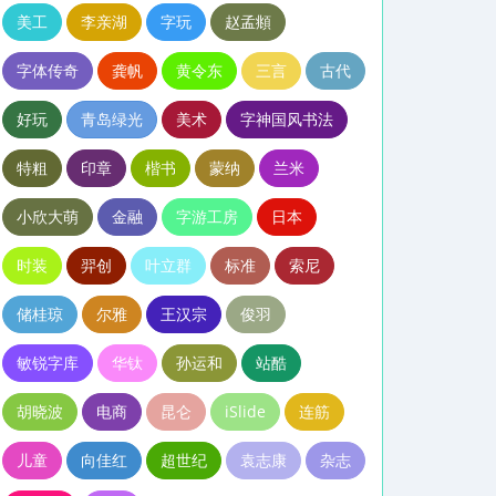
美工
李亲湖
字玩
赵孟頫
字体传奇
龚帆
黄令东
三言
古代
好玩
青岛绿光
美术
字神国风书法
特粗
印章
楷书
蒙纳
兰米
小欣大萌
金融
字游工房
日本
时装
羿创
叶立群
标准
索尼
储桂琼
尔雅
王汉宗
俊羽
敏锐字库
华钛
孙运和
站酷
胡晓波
电商
昆仑
iSlide
连筋
儿童
向佳红
超世纪
袁志康
杂志