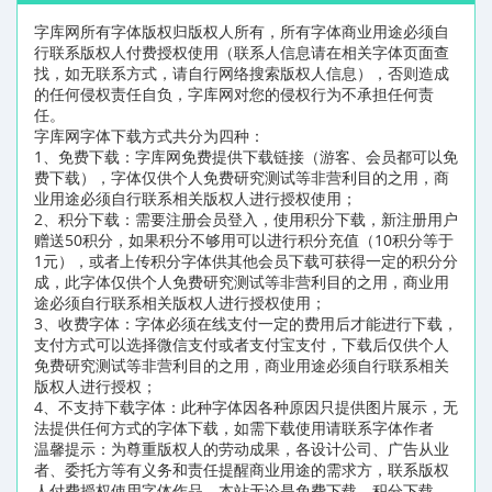
字库网所有字体版权归版权人所有，所有字体商业用途必须自
行联系版权人付费授权使用（联系人信息请在相关字体页面查
找，如无联系方式，请自行网络搜索版权人信息），否则造成
的任何侵权责任自负，字库网对您的侵权行为不承担任何责
任。
字库网字体下载方式共分为四种：
1、免费下载：字库网免费提供下载链接（游客、会员都可以免
费下载），字体仅供个人免费研究测试等非营利目的之用，商
业用途必须自行联系相关版权人进行授权使用；
2、积分下载：需要注册会员登入，使用积分下载，新注册用户
赠送50积分，如果积分不够用可以进行积分充值（10积分等于
1元），或者上传积分字体供其他会员下载可获得一定的积分分
成，此字体仅供个人免费研究测试等非营利目的之用，商业用
途必须自行联系相关版权人进行授权使用；
3、收费字体：字体必须在线支付一定的费用后才能进行下载，
支付方式可以选择微信支付或者支付宝支付，下载后仅供个人
免费研究测试等非营利目的之用，商业用途必须自行联系相关
版权人进行授权；
4、不支持下载字体：此种字体因各种原因只提供图片展示，无
法提供任何方式的字体下载，如需下载使用请联系字体作者
温馨提示：为尊重版权人的劳动成果，各设计公司、广告从业
者、委托方等有义务和责任提醒商业用途的需求方，联系版权
人付费授权使用字体作品，本站无论是免费下载，积分下载，