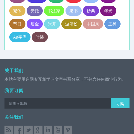
繁体
安托
书法家
隶书
妙典
华光
节日
瘦金
米开
游清松
中国风
玉禅
Aa字库
时装
关于我们
本站主要用户网友互相学习文字书写分享，不包含任何商业行为。
我要订阅
订阅
关注我们