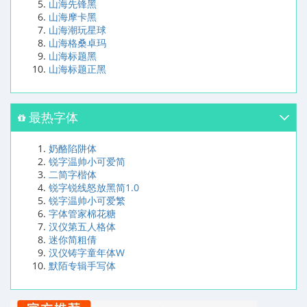
山海先锋黑
山海摩卡黑
山海潮玩星球
山海格桑卓玛
山海标题黑
山海标题正黑
最热字体
奶酪陷阱体
锐字温帅小可爱简
二简字楷体
锐字锐线怒放黑简1.0
锐字温帅小可爱繁
字体管家棉花糖
汉仪第五人格体
迷你简粗倩
汉仪铸字童年体W
默陌专辑手写体