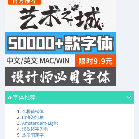
字体推荐
金桥简楷体
山海泡泡糖
Amsterdam-Light
汉仪铸字闪电
逐浪萌芽字