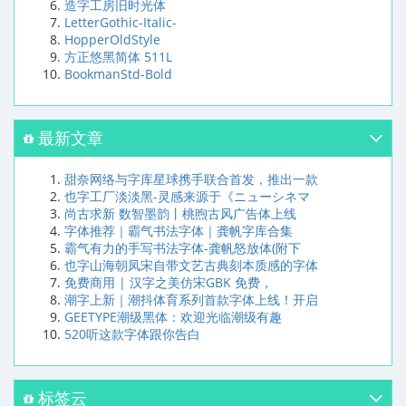
造字工房旧时光体
LetterGothic-Italic-
HopperOldStyle
方正悠黑简体 511L
BookmanStd-Bold
最新文章
甜奈网络与字库星球携手联合首发，推出一款
也字工厂淡淡黑-灵感来源于《ニューシネマ
尚古求新 数智墨韵丨桃煦古风广告体上线
字体推荐｜霸气书法字体｜龚帆字库合集
霸气有力的手写书法字体-龚帆怒放体(附下
也字山海朝凤宋自带文艺古典刻本质感的字体
免费商用 | 汉字之美仿宋GBK 免费，
潮字上新｜潮抖体育系列首款字体上线！开启
GEETYPE潮级黑体：欢迎光临潮级有趣
520听这款字体跟你告白
标签云