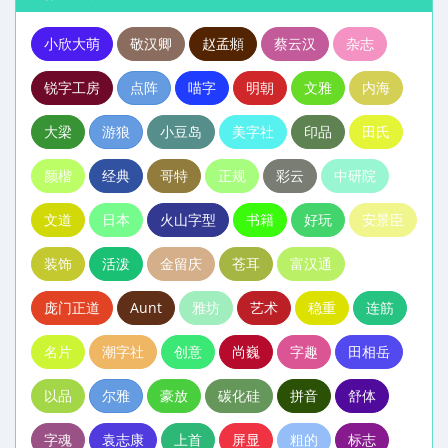
小欣大萌
敬汉卿
赵孟頫
蔡云汉
杂志
锐字工房
点阵
喵字
明朝
文雅
内海
大梁
游狼
小豆岛
美字社
印品
田氏
颜楷
经典
哥特
正规
彩云
中研院
文道
日本
火山字型
书籍
好玩
安景臣
装饰
活泼
金留庆
苍耳
富汉通
庞门正道
Aunt
雅坊
艺术
稳重
连筋
名片
潮字社
创意
尚巍
字趣
田相岳
以品
尔雅
豪放
碳化硅
拼音
舒体
字魂
袁志康
上首
屏显
粗的
标志