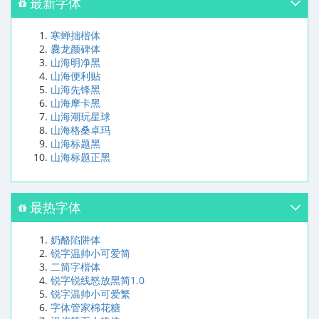
最新字体
寒蝉拙楷体
爨龙颜碑体
山海明净黑
山海便利贴
山海先锋黑
山海摩卡黑
山海潮玩星球
山海格桑卓玛
山海标题黑
山海标题正黑
最热字体
奶酪陷阱体
锐字温帅小可爱简
二简字楷体
锐字锐线怒放黑简1.0
锐字温帅小可爱繁
字体管家棉花糖