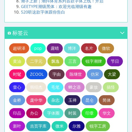
潮字上新｜潮抖体育系列首款字体上线！开启
GEETYPE潮级黑体：欢迎光临潮级有趣
520听这款字体跟你告白
标签云
超研泽
pop
露晴
博洋
名片
微软
黄油
二字元
飘逸
三言
锐字潮牌
节日
时髦
ZCOOL
字由
陈继世
仿宋
大梁
壹心
韩绍杰
毛笔
蝉之语
豪放
搞怪
金桥
庞中华
杂志
玉禅
昆仑
简体
印品
办公
字体圈
时装
印章
华文
新叶
吉页字库
微米
尔雅
锐字工房