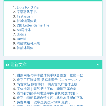
Eggs For 3 Yrs
字语聆风手书
Tastysushi
长城细圆体繁
DJB Letter Game Tile
Aa润行体
dotica
tuwbi
彩虹软糖可乐熊
神韵沐晨体
最新文章
甜奈网络与字库星球携手联合首发，推出一款
也字工厂淡淡黑-灵感来源于《ニューシネマ
尚古求新 数智墨韵丨桃煦古风广告体上线
字体推荐｜霸气书法字体｜龚帆字库合集
霸气有力的手写书法字体-龚帆怒放体(附下
也字山海朝凤宋自带文艺古典刻本质感的字体
免费商用 | 汉字之美仿宋GBK 免费，