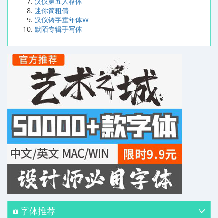
汉仪第五人格体
迷你简粗倩
汉仪铸字童年体W
默陌专辑手写体
字体推荐