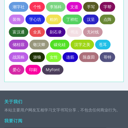
潮字社
个性
李旭科
文道
手写
字帮
装饰
字心坊
粗的
丁祥红
汉呈
点阵
富汉通
全真
刻石录
书法
无衬线
储桂琼
敬汉卿
碳化硅
汉字之美
苍耳
战国栋
游狼
女性
连筋
陈森田
哥特
爱心
印刷
MyFont
关于我们
本站主要用户网友互相学习文字书写分享，不包含任何商业行为。
我要订阅