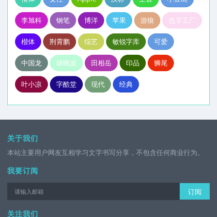
李旭科
钢笔
博洋
苹果
游狼
也字工厂
楷体
荆霄鹏
综艺
敏锐字库
可爱
中国龙
胡晓波
田相岳
印品
狮尾
叶小凉
字酷堂
现代
经典
关于我们
本站主要用户网友互相学习文字书写分享，不包含任何商业行为。
我要订阅
订阅
关注我们