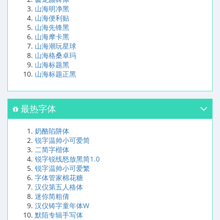
山海明净黑
山海便利贴
山海先锋黑
山海摩卡黑
山海潮玩星球
山海格桑卓玛
山海标题黑
山海标题正黑
最热字体
奶酪陷阱体
锐字温帅小可爱简
二简字楷体
锐字锐线怒放黑简1.0
锐字温帅小可爱繁
字体管家棉花糖
汉仪第五人格体
迷你简粗倩
汉仪铸字童年体W
默陌专辑手写体