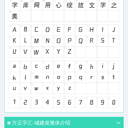
方正字汇-城建俊雅体介绍