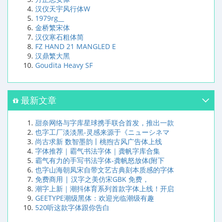
汉仪天宇风行体W
1979rg__
金桥繁宋体
汉仪寒石粗体简
FZ HAND 21 MANGLED E
汉鼎繁大黑
Goudita Heavy SF
最新文章
甜奈网络与字库星球携手联合首发，推出一款
也字工厂淡淡黑-灵感来源于《ニューシネマ
尚古求新 数智墨韵丨桃煦古风广告体上线
字体推荐｜霸气书法字体｜龚帆字库合集
霸气有力的手写书法字体-龚帆怒放体(附下
也字山海朝凤宋自带文艺古典刻本质感的字体
免费商用 | 汉字之美仿宋GBK 免费，
潮字上新｜潮抖体育系列首款字体上线！开启
GEETYPE潮级黑体：欢迎光临潮级有趣
520听这款字体跟你告白