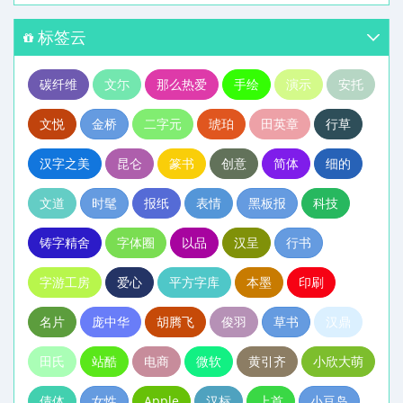
标签云
碳纤维
文尓
那么热爱
手绘
演示
安托
文悦
金桥
二字元
琥珀
田英章
行草
汉字之美
昆仑
篆书
创意
简体
细的
文道
时髦
报纸
表情
黑板报
科技
铸字精舍
字体圈
以品
汉呈
行书
字游工房
爱心
平方字库
本墨
印刷
名片
庞中华
胡腾飞
俊羽
草书
汉鼎
田氏
站酷
电商
微软
黄引齐
小欣大萌
倩体
女性
Apple
汉标
上首
小豆岛