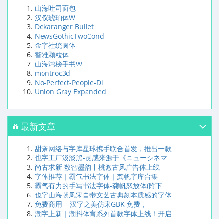
山海吐司面包
汉仪琥珀体W
Dekaranger Bullet
NewsGothicTwoCond
金字社统圆体
智雅颗粒体
山海鸿榜手书W
montroc3d
No-Perfect-People-Di
Union Gray Expanded
最新文章
甜奈网络与字库星球携手联合首发，推出一款
也字工厂淡淡黑-灵感来源于《ニューシネマ
尚古求新 数智墨韵丨桃煦古风广告体上线
字体推荐｜霸气书法字体｜龚帆字库合集
霸气有力的手写书法字体-龚帆怒放体(附下
也字山海朝凤宋自带文艺古典刻本质感的字体
免费商用 | 汉字之美仿宋GBK 免费，
潮字上新｜潮抖体育系列首款字体上线！开启