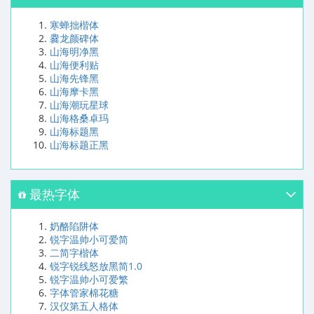
寒蝉拙楷体
爨龙颜碑体
山海明净黑
山海便利贴
山海先锋黑
山海摩卡黑
山海潮玩星球
山海格桑卓玛
山海标题黑
山海标题正黑
最热字体
奶酪陷阱体
锐字温帅小可爱简
二简字楷体
锐字锐线怒放黑简1.0
锐字温帅小可爱繁
字体管家棉花糖
汉仪第五人格体