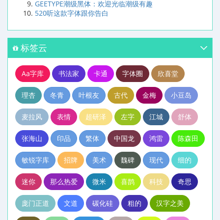
GEETYPE潮级黑体：欢迎光临潮级有趣
520听这款字体跟你告白
标签云
Aa字库
书法家
卡通
字体圈
欣喜堂
理杏
冬青
叶根友
古代
金梅
小豆岛
麦拉风
表情
超研泽
左字
江城
舒体
张海山
印品
繁体
中国龙
鸿雷
陈森田
敏锐字库
招牌
美术
魏碑
现代
细的
迷你
那么热爱
微米
喜鹊
科技
奇思
庞门正道
文道
碳化硅
粗的
汉字之美