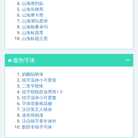
山海便利贴
山海先锋黑
山海摩卡黑
山海潮玩星球
山海格桑卓玛
山海标题黑
山海标题正黑
最热字体
奶酪陷阱体
锐字温帅小可爱简
二简字楷体
锐字锐线怒放黑简1.0
锐字温帅小可爱繁
字体管家棉花糖
汉仪第五人格体
迷你简粗倩
汉仪铸字童年体W
默陌专辑手写体