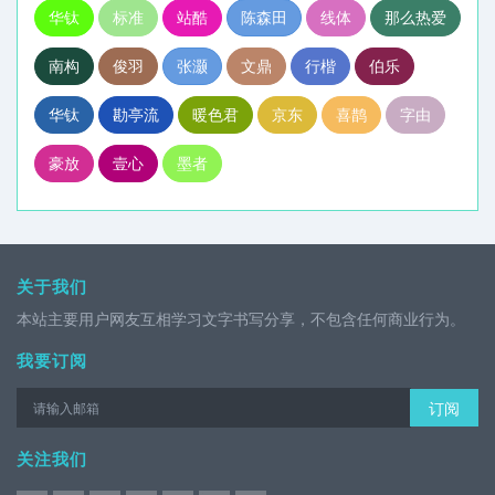
华钛
标准
站酷
陈森田
线体
那么热爱
南构
俊羽
张灏
文鼎
行楷
伯乐
华钛
勘亭流
暖色君
京东
喜鹊
字由
豪放
壹心
墨者
关于我们
本站主要用户网友互相学习文字书写分享，不包含任何商业行为。
我要订阅
订阅
关注我们