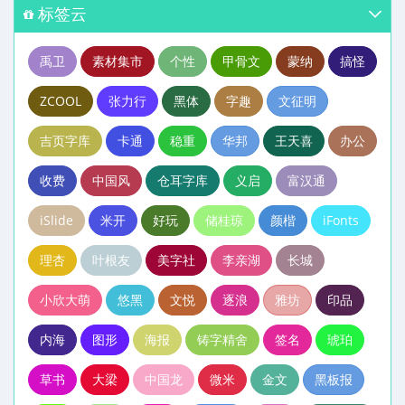
标签云
禹卫
素材集市
个性
甲骨文
蒙纳
搞怪
ZCOOL
张力行
黑体
字趣
文征明
吉页字库
卡通
稳重
华邦
王天喜
办公
收费
中国风
仓耳字库
义启
富汉通
iSlide
米开
好玩
储桂琼
颜楷
iFonts
理杏
叶根友
美字社
李亲湖
长城
小欣大萌
悠黑
文悦
逐浪
雅坊
印品
内海
图形
海报
铸字精舍
签名
琥珀
草书
大梁
中国龙
微米
金文
黑板报