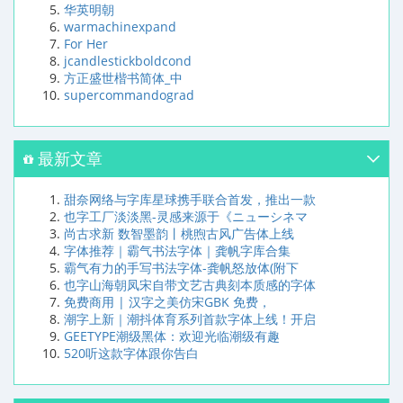
华英明朝
warmachinexpand
For Her
jcandlestickboldcond
方正盛世楷书简体_中
supercommandograd
最新文章
甜奈网络与字库星球携手联合首发，推出一款
也字工厂淡淡黑-灵感来源于《ニューシネマ
尚古求新 数智墨韵丨桃煦古风广告体上线
字体推荐｜霸气书法字体｜龚帆字库合集
霸气有力的手写书法字体-龚帆怒放体(附下
也字山海朝凤宋自带文艺古典刻本质感的字体
免费商用 | 汉字之美仿宋GBK 免费，
潮字上新｜潮抖体育系列首款字体上线！开启
GEETYPE潮级黑体：欢迎光临潮级有趣
520听这款字体跟你告白