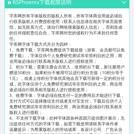
RSPhoenix下载权限说明
字库网所有字体版权归版权人所有，所有字体商业用途必须自
行联系版权人付费授权使用（联系人信息请在相关字体页面查
找，如无联系方式，请自行网络搜索版权人信息），否则造成
的任何侵权责任自负，字库网对您的侵权行为不承担任何责
任。
字库网字体下载方式共分为四种：
1、免费下载：字库网免费提供下载链接（游客、会员都可以免
费下载），字体仅供个人免费研究测试等非营利目的之用，商
业用途必须自行联系相关版权人进行授权使用；
2、积分下载：需要注册会员登入，使用积分下载，新注册用户
赠送50积分，如果积分不够用可以进行积分充值（10积分等于
1元），或者上传积分字体供其他会员下载可获得一定的积分分
成，此字体仅供个人免费研究测试等非营利目的之用，商业用
途必须自行联系相关版权人进行授权使用；
3、收费字体：字体必须在线支付一定的费用后才能进行下载，
支付方式可以选择微信支付或者支付宝支付，下载后仅供个人
免费研究测试等非营利目的之用，商业用途必须自行联系相关
版权人进行授权；
4、不支持下载字体：此种字体因各种原因只提供图片展示，无
法提供任何方式的字体下载，如需下载使用请联系字体作者
温馨提示：为尊重版权人的劳动成果，各设计公司、广告从业