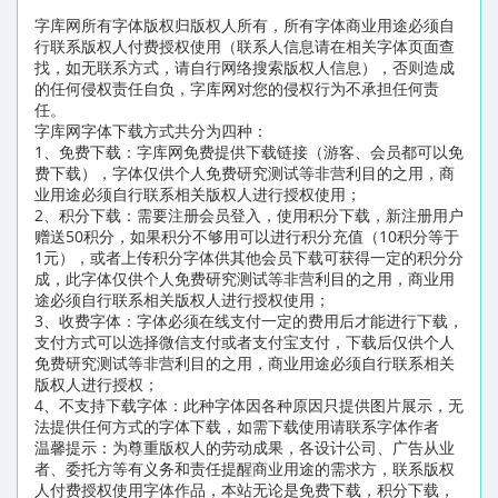
字库网所有字体版权归版权人所有，所有字体商业用途必须自
行联系版权人付费授权使用（联系人信息请在相关字体页面查
找，如无联系方式，请自行网络搜索版权人信息），否则造成
的任何侵权责任自负，字库网对您的侵权行为不承担任何责
任。
字库网字体下载方式共分为四种：
1、免费下载：字库网免费提供下载链接（游客、会员都可以免
费下载），字体仅供个人免费研究测试等非营利目的之用，商
业用途必须自行联系相关版权人进行授权使用；
2、积分下载：需要注册会员登入，使用积分下载，新注册用户
赠送50积分，如果积分不够用可以进行积分充值（10积分等于
1元），或者上传积分字体供其他会员下载可获得一定的积分分
成，此字体仅供个人免费研究测试等非营利目的之用，商业用
途必须自行联系相关版权人进行授权使用；
3、收费字体：字体必须在线支付一定的费用后才能进行下载，
支付方式可以选择微信支付或者支付宝支付，下载后仅供个人
免费研究测试等非营利目的之用，商业用途必须自行联系相关
版权人进行授权；
4、不支持下载字体：此种字体因各种原因只提供图片展示，无
法提供任何方式的字体下载，如需下载使用请联系字体作者
温馨提示：为尊重版权人的劳动成果，各设计公司、广告从业
者、委托方等有义务和责任提醒商业用途的需求方，联系版权
人付费授权使用字体作品，本站无论是免费下载，积分下载，