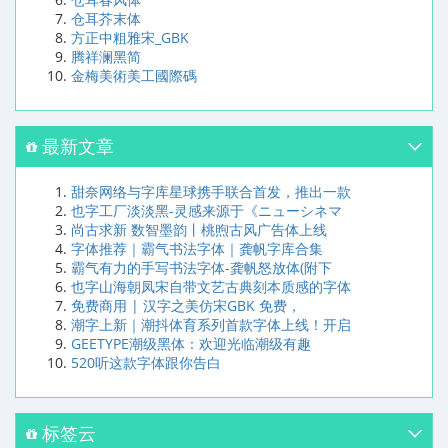
仓耳芥末体
方正中粗雅宋_GBK
腾祥澜黑简
金梅美術美工國際碼
最新文章
甜奈网络与字库星球携手联合首发，推出一款
也字工厂淡淡黑-灵感来源于《ニューシネマ
尚古求新 数智墨韵丨桃煦古风广告体上线
字体推荐｜霸气书法字体｜龚帆字库合集
霸气有力的手写书法字体-龚帆怒放体(附下
也字山海朝凤宋自带文艺古典刻本质感的字体
免费商用 | 汉字之美仿宋GBK 免费，
潮字上新｜潮抖体育系列首款字体上线！开启
GEETYPE潮级黑体：欢迎光临潮级有趣
520听这款字体跟你告白
标签云