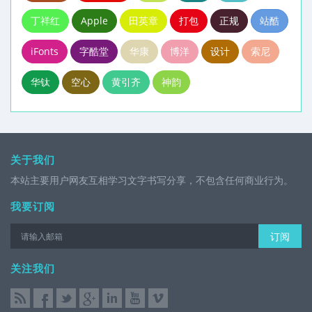
丁祥红
Apple
田英章
打包
正规
站酷
iFonts
字酷堂
华康
博洋
设计
索尼
华钛
空心
黄引齐
神韵
关于我们
本站主要用户网友互相学习文字书写分享，不包含任何商业行为。
我要订阅
订阅
关注我们