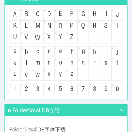
FolderSmallDB介绍
FolderSmallDB字体下载