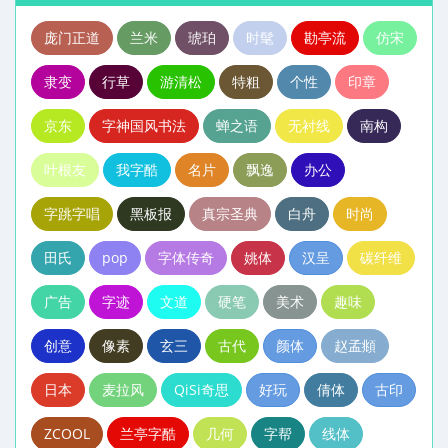
庞门正道
兰米
琥珀
时髦
勘亭流
仿宋
隶变
行草
游清松
特粗
个性
印章
京东
字神国风书法
蝉之语
无衬线
南构
叶根友
我字酷
名片
飘逸
办公
字跳字唱
黑板报
真宗圣典
白舟
时尚
田氏
pop
字体传奇
姚体
汉呈
碳纤维
广告
字迹
文道
硬笔
美术
趣味
创意
像素
玄三
古代
颜体
赵孟頫
日本
麦拉风
QiSi奇思
好玩
倩体
古印
ZCOOL
兰亭字酷
几何
字帮
线体