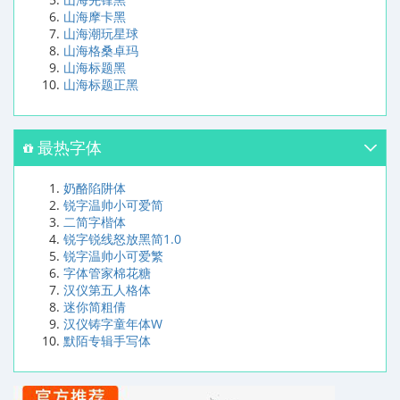
山海摩卡黑
山海潮玩星球
山海格桑卓玛
山海标题黑
山海标题正黑
最热字体
奶酪陷阱体
锐字温帅小可爱简
二简字楷体
锐字锐线怒放黑简1.0
锐字温帅小可爱繁
字体管家棉花糖
汉仪第五人格体
迷你简粗倩
汉仪铸字童年体W
默陌专辑手写体