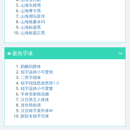
山海先锋黑
山海摩卡黑
山海潮玩星球
山海格桑卓玛
山海标题黑
山海标题正黑
最热字体
奶酪陷阱体
锐字温帅小可爱简
二简字楷体
锐字锐线怒放黑简1.0
锐字温帅小可爱繁
字体管家棉花糖
汉仪第五人格体
迷你简粗倩
汉仪铸字童年体W
默陌专辑手写体