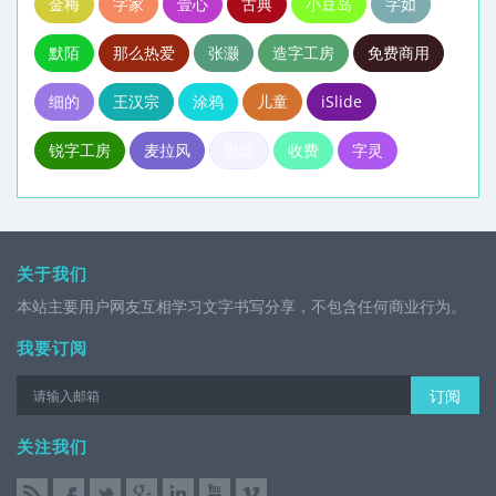
金梅
字家
壹心
古典
小豆岛
字如
默陌
那么热爱
张灏
造字工房
免费商用
细的
王汉宗
涂鸦
儿童
iSlide
锐字工房
麦拉风
思源
收费
字灵
关于我们
本站主要用户网友互相学习文字书写分享，不包含任何商业行为。
我要订阅
订阅
关注我们