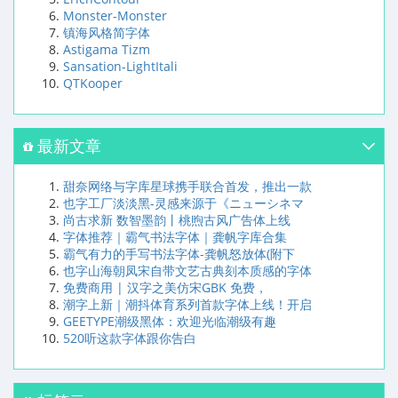
Monster-Monster
镇海风格简字体
Astigama Tizm
Sansation-LightItali
QTKooper
最新文章
甜奈网络与字库星球携手联合首发，推出一款
也字工厂淡淡黑-灵感来源于《ニューシネマ
尚古求新 数智墨韵丨桃煦古风广告体上线
字体推荐｜霸气书法字体｜龚帆字库合集
霸气有力的手写书法字体-龚帆怒放体(附下
也字山海朝凤宋自带文艺古典刻本质感的字体
免费商用 | 汉字之美仿宋GBK 免费，
潮字上新｜潮抖体育系列首款字体上线！开启
GEETYPE潮级黑体：欢迎光临潮级有趣
520听这款字体跟你告白