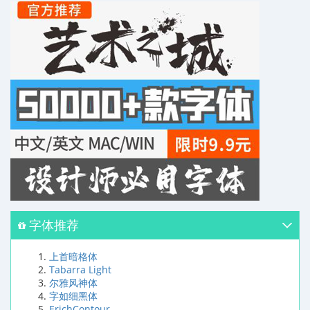
字体推荐
上首暗格体
Tabarra Light
尔雅风神体
字如细黑体
ErichContour