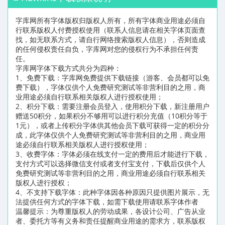
字库网所有字体版权归版权人所有，所有字体商业用途必须自
行联系版权人付费授权使用（联系人信息请在相关字体页面查
找，如无联系方式，请自行网络搜索版权人信息），否则造成
的任何侵权责任自负，字库网对您的侵权行为不承担任何责
任。
字库网字体下载方式共分为四种：
1、免费下载：字库网免费提供下载链接（游客、会员都可以免
费下载），字体仅供个人免费研究测试等非营利目的之用，商
业用途必须自行联系相关版权人进行授权使用；
2、积分下载：需要注册会员登入，使用积分下载，新注册用户
赠送50积分，如果积分不够用可以进行积分充值（10积分等于
1元），或者上传积分字体供其他会员下载可获得一定的积分分
成，此字体仅供个人免费研究测试等非营利目的之用，商业用
途必须自行联系相关版权人进行授权使用；
3、收费字体：字体必须在线支付一定的费用后才能进行下载，
支付方式可以选择微信支付或者支付宝支付，下载后仅供个人
免费研究测试等非营利目的之用，商业用途必须自行联系相关
版权人进行授权；
4、不支持下载字体：此种字体因各种原因只提供图片展示，无
法提供任何方式的字体下载，如需下载使用请联系字体作者
温馨提示：为尊重版权人的劳动成果，各设计公司、广告从业
者、委托方等有义务和责任提醒商业用途的需求方，联系版权