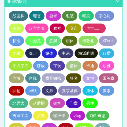
标签云
战国栋
理杏
微米
毛笔
印刷
字心坊
图形
汉字之美
腾祥
义启
也字工厂
标准
中国龙
悠黑
明体
胡敬礼
XFont
文雅
秦川
姚体
中易
海派腔调
行楷
平方字库
彦辰
字玩
倩体
卡通
尔雅
内海
尚巍
横竖撇捺
签名
文悦
田英章
羿创
华钛
文鼎
真宗圣典
康体
像素
北师大
赵孟頫
钢笔
印章
男性
吉页字库
文道
碳纤维
vlog
QiSi奇思