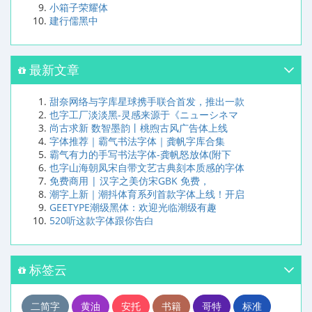
小箱子荣耀体
建行儒黑中
最新文章
甜奈网络与字库星球携手联合首发，推出一款
也字工厂淡淡黑-灵感来源于《ニューシネマ
尚古求新 数智墨韵丨桃煦古风广告体上线
字体推荐｜霸气书法字体｜龚帆字库合集
霸气有力的手写书法字体-龚帆怒放体(附下
也字山海朝凤宋自带文艺古典刻本质感的字体
免费商用 | 汉字之美仿宋GBK 免费，
潮字上新｜潮抖体育系列首款字体上线！开启
GEETYPE潮级黑体：欢迎光临潮级有趣
520听这款字体跟你告白
标签云
二简字
黄油
安托
书籍
哥特
标准