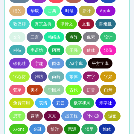
细的
华康
古典
时髦
新叶
Apple
敬汉卿
真宗圣典
甲骨文
文雅
陈继世
文尓
三言
韩绍杰
点阵
像素
设计
科技
字语坊
阿西
王强
倩体
汉仪
碳化硅
字趣
圆体
Aa字库
平方字库
字心坊
雅坊
尚巍
繁体
左字
字如
管家
美术
中国风
古代
拼音
白舟
免费商用
表情
彩云
极字和风
潮字社
思雨
露晴
京东
战国栋
叶小凉
游狼
XFont
金融
博洋
思源
汉呈
姚体