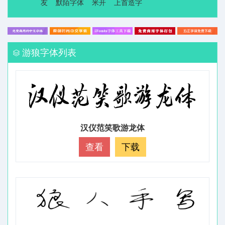
友
默陌字体
米开
上首造字
游狼字体列表
汉仪范笑歌游龙体
查看
下载