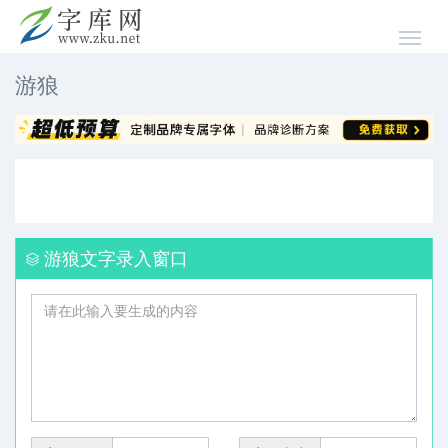
游狼
游狼文字录入窗口