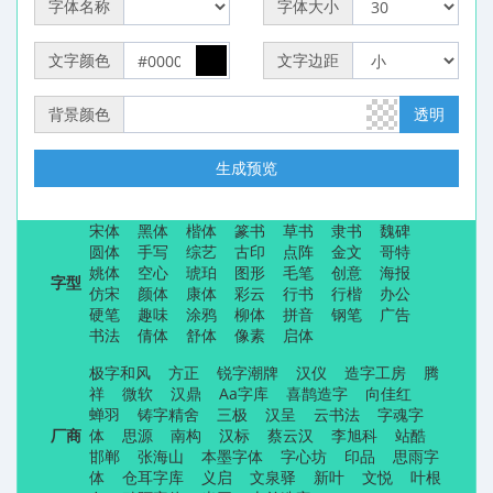
字体名称
字体大小
文字颜色
文字边距
背景颜色
透明
生成预览
宋体
黑体
楷体
篆书
草书
隶书
魏碑
圆体
手写
综艺
古印
点阵
金文
哥特
姚体
空心
琥珀
图形
毛笔
创意
海报
字型
仿宋
颜体
康体
彩云
行书
行楷
办公
硬笔
趣味
涂鸦
柳体
拼音
钢笔
广告
书法
倩体
舒体
像素
启体
极字和风
方正
锐字潮牌
汉仪
造字工房
腾
祥
微软
汉鼎
Aa字库
喜鹊造字
向佳红
蝉羽
铸字精舍
三极
汉呈
云书法
字魂字
厂商
体
思源
南构
汉标
蔡云汉
李旭科
站酷
邯郸
张海山
本墨字体
字心坊
印品
思雨字
体
仓耳字库
义启
文泉驿
新叶
文悦
叶根