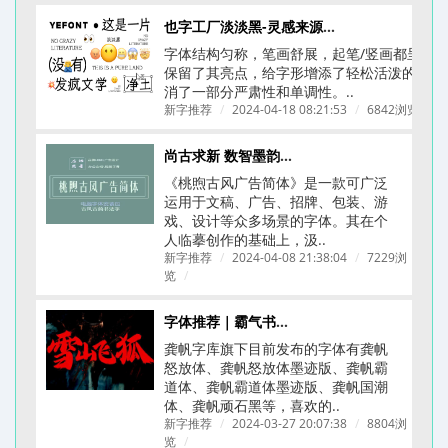
也字工厂淡淡黑-灵感来源于《ニューシネマ》A D电影体
字体结构匀称，笔画舒展，起笔/竖画都呈圆
保留了其亮点，给字形增添了轻松活泼的氛围
消了一部分严肃性和单调性。..
新字推荐
/
2024-04-18 08:21:53
/
6842浏览
/
尚古求新 数智墨韵丨桃煦古风广告体上线
《桃煦古风广告简体​》是一款可广泛
运用于文稿、广告、招牌、包装、游
戏、设计等众多场景的字体。其在个
人临摹创作的基础上，汲..
新字推荐
/
2024-04-08 21:38:04
/
7229浏
览
/
字体推荐｜霸气书法字体｜龚帆字库合集
龚帆字库旗下目前发布的字体有龚帆
怒放体、龚帆怒放体墨迹版、龚帆霸
道体、龚帆霸道体墨迹版、龚帆国潮
体、龚帆顽石黑等，喜欢的..
新字推荐
/
2024-03-27 20:07:38
/
8804浏
览
/