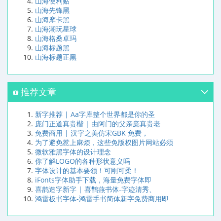
山海便利贴
山海先锋黑
山海摩卡黑
山海潮玩星球
山海格桑卓玛
山海标题黑
山海标题正黑
推荐文章
新字推荐 | Aa字库整个世界都是你的圣
庞门正道真贵楷 | 由阿门的父亲庞真贵老
免费商用 | 汉字之美仿宋GBK 免费，
为了避免惹上麻烦，这些免版权图片网站必须
微软雅黑字体的设计理念
你了解LOGO的各种形状意义吗
字体设计的基本要领！可刚可柔！
iFonts字体助手下载，海量免费字体即
喜鹊造字新字 | 喜鹊燕书体-字迹清秀、
鸿雷板书字体-鸿雷手书简体新字免费商用即