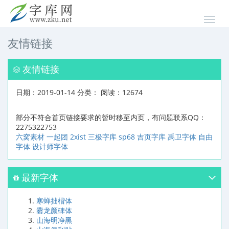
友情链接
友情链接
日期：2019-01-14 分类：
阅读：12674
部分不符合首页链接要求的暂时移至内页，有问题联系QQ：
2275322753
六窝素材
一起团
2xist
三极字库
sp68
吉页字库
禹卫字体
自由
字体
设计师字体
最新字体
寒蝉拙楷体
爨龙颜碑体
山海明净黑