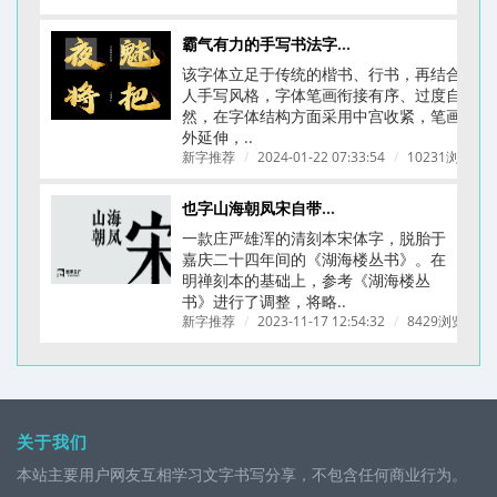
霸气有力的手写书法字体-龚帆怒放体(附下载链接)
该字体立足于传统的楷书、行书，再结合个
人手写风格，字体笔画衔接有序、过度自
然，在字体结构方面采用中宫收紧，笔画向
外延伸，..
新字推荐
/
2024-01-22 07:33:54
/
10231浏览
/
也字山海朝凤宋自带文艺古典刻本质感的字体
一款庄严雄浑的清刻本宋体字，脱胎于
嘉庆二十四年间的《湖海楼丛书》。在
明禅刻本的基础上，参考《湖海楼丛
书》进行了调整，将略..
新字推荐
/
2023-11-17 12:54:32
/
8429浏览
/
关于我们
本站主要用户网友互相学习文字书写分享，不包含任何商业行为。