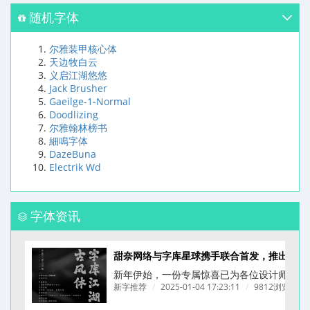
随机字体
尔雅装甲核心体
天边牧白云
义启江湖悠悠
Jack Brusher
Gaeilge-1-Normal
Doodlizing
尔雅翰林榜书
細鳴字体
DazeBuna
Electrik Wd
字体资讯
甜奈网络与字库星球携手联合首发，推出一款为餐饮品牌量身打造的拙字 —— 字库江湖
新年伊始，一份专属惊喜已为各位设计师备好！
新字推荐
/
2025-01-04 17:23:11
/
9812浏览
/