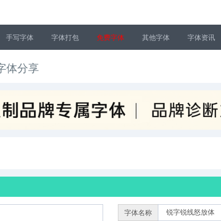
手写字体
字体打包
免费字体
其他字体
字体资讯
字体分享
字体名称