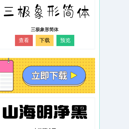
三极象形简体
查看
下载
预览