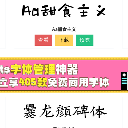
Aa甜食主义
查看
下载
预览