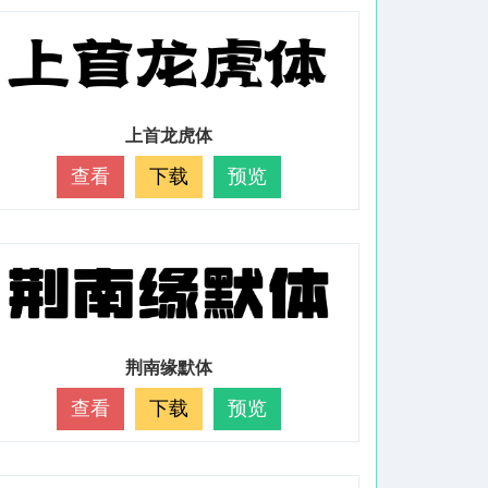
上首龙虎体
查看
下载
预览
荆南缘默体
查看
下载
预览