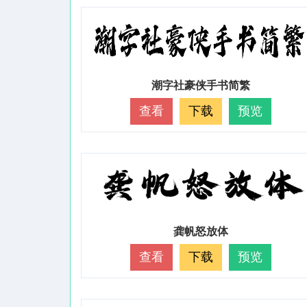
潮字社豪侠手书简繁
查看
下载
预览
龚帆怒放体
查看
下载
预览