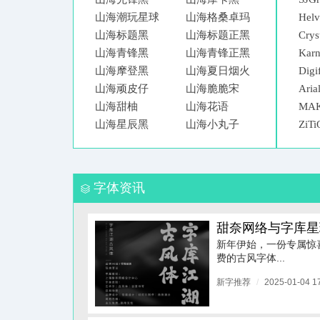
山海潮玩星球
山海格桑卓玛
Regu
Helv
山海标题黑
山海标题正黑
Crys
山海青锋黑
山海青锋正黑
Regu
Karn
山海摩登黑
山海夏日烟火
Blac
Dig
山海顽皮仔
山海脆脆宋
数码
Aria
山海甜柚
山海花语
MT 
MA
山海星辰黑
山海小丸子
Dext
ZiT
字体资讯
新年伊始，一份专属惊
费的古风字体...
新字推荐
/
2025-01-04 1