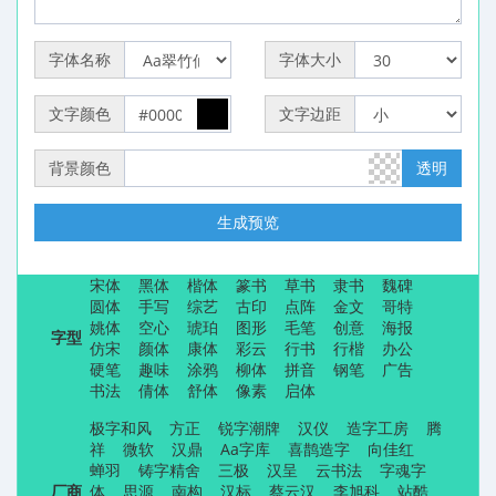
字体名称
字体大小
文字颜色
文字边距
背景颜色
透明
生成预览
宋体
黑体
楷体
篆书
草书
隶书
魏碑
圆体
手写
综艺
古印
点阵
金文
哥特
姚体
空心
琥珀
图形
毛笔
创意
海报
字型
仿宋
颜体
康体
彩云
行书
行楷
办公
硬笔
趣味
涂鸦
柳体
拼音
钢笔
广告
书法
倩体
舒体
像素
启体
极字和风
方正
锐字潮牌
汉仪
造字工房
腾
祥
微软
汉鼎
Aa字库
喜鹊造字
向佳红
蝉羽
铸字精舍
三极
汉呈
云书法
字魂字
厂商
体
思源
南构
汉标
蔡云汉
李旭科
站酷