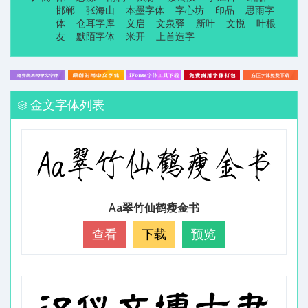
邯郸
张海山
本墨字体
字心坊
印品
思雨字
体
仓耳字库
义启
文泉驿
新叶
文悦
叶根
友
默陌字体
米开
上首造字
金文字体列表
Aa翠竹仙鹤瘦金书
查看
下载
预览