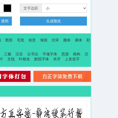
文字边距
透明
生成预览
珀
图形
毛笔
创意
海报
仿宋
颜体
康体
彩
三极
汉呈
云书法
字魂字体
思源
南构
汉
叶
文悦
叶根友
默陌字体
米开
上首造字