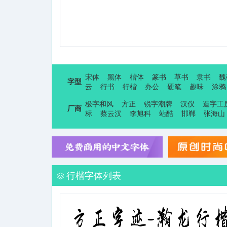
宋体
黑体
楷体
篆书
草书
隶书
魏
字型
云
行书
行楷
办公
硬笔
趣味
涂鸦
极字和风
方正
锐字潮牌
汉仪
造字工
厂商
标
蔡云汉
李旭科
站酷
邯郸
张海山
行楷字体列表