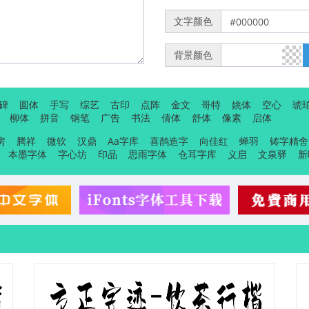
文字颜色
背景颜色
碑
圆体
手写
综艺
古印
点阵
金文
哥特
姚体
空心
琥
柳体
拼音
钢笔
广告
书法
倩体
舒体
像素
启体
房
腾祥
微软
汉鼎
Aa字库
喜鹊造字
向佳红
蝉羽
铸字精舍
本墨字体
字心坊
印品
思雨字体
仓耳字库
义启
文泉驿
新