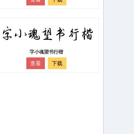
字小魂望书行楷
查看
下载