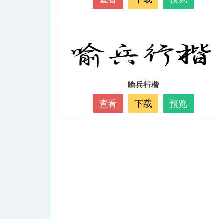
喻兵行楷
查看
下载
预览