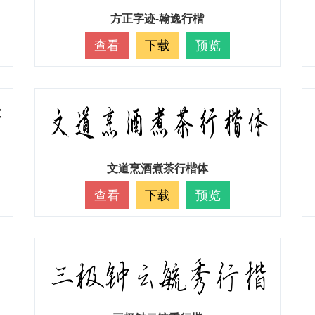
方正字迹-翰逸行楷
查看
下载
预览
文道烹酒煮茶行楷体
查看
下载
预览