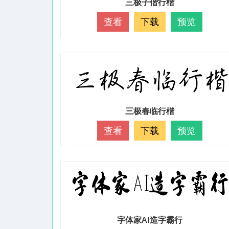
三极子偕行楷
查看
下载
预览
三极春临行楷
查看
下载
预览
字体家AI造字霸行