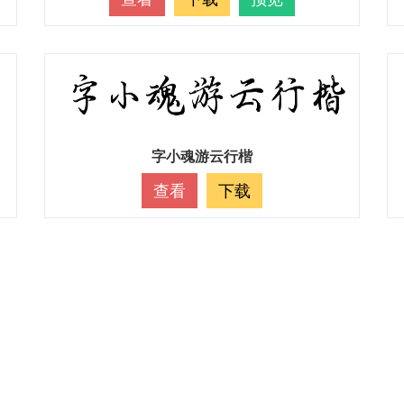
字小魂游云行楷
查看
下载