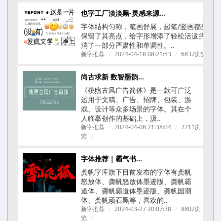
也字工厂淡淡黑-灵感来源于《ニューシネマ》A D电影体
字体结构匀称，笔画舒展，起笔/竖画都呈圆
保留了其亮点，给字形增添了轻松活泼的氛围
消了一部分严肃性和单调性。..
新字推荐
/
2024-04-18 08:21:53
/
6837浏览
/
尚古求新 数智墨韵丨桃煦古风广告体上线
《桃煦古风广告简体​》是一款可广泛
运用于文稿、广告、招牌、包装、游
戏、设计等众多场景的字体。其在个
人临摹创作的基础上，汲..
新字推荐
/
2024-04-08 21:38:04
/
7211浏
览
/
字体推荐｜霸气书法字体｜龚帆字库合集
龚帆字库旗下目前发布的字体有龚帆
怒放体、龚帆怒放体墨迹版、龚帆霸
道体、龚帆霸道体墨迹版、龚帆国潮
体、龚帆顽石黑等，喜欢的..
新字推荐
/
2024-03-27 20:07:38
/
8802浏
览
/