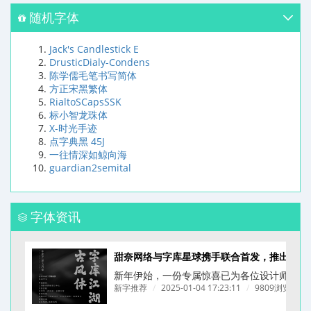
随机字体
Jack's Candlestick E
DrusticDialy-Condens
陈学儒毛笔书写简体
方正宋黑繁体
RialtoSCapsSSK
标小智龙珠体
X-时光手迹
点字典黑 45J
一往情深如鲸向海
guardian2semital
字体资讯
甜奈网络与字库星球携手联合首发，推出一款为餐饮品牌量身打造的拙字 —— 字库江湖
新年伊始，一份专属惊喜已为各位设计师备好！
新字推荐
/
2025-01-04 17:23:11
/
9809浏览
/