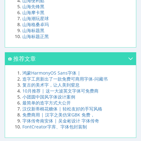
山海便利贴
山海先锋黑
山海摩卡黑
山海潮玩星球
山海格桑卓玛
山海标题黑
山海标题正黑
推荐文章
鸿蒙HarmonyOS Sans字体 |
造字工房新出了一款免费可商用字体-问藏书
复古的美术字，让人美到窒息
10月推荐 | 这一大波英文字体可免费商
小团圆中国风字体设计案例
最简单的造字方式大公开
汉仪新蒂棉花糖体 | 轻松友好的手写风格
免费商用 | 汉字之美仿宋GBK 免费，
字体传奇南安体 | 吴金彬设计 字体传奇
FontCreator字库、字体包封装制