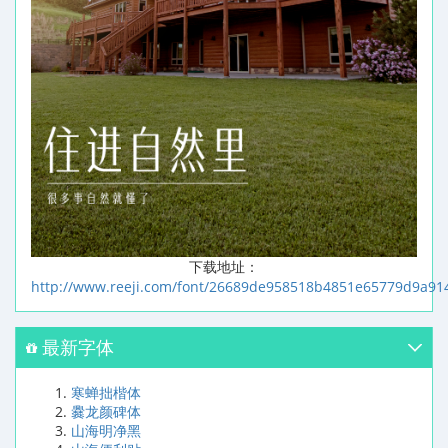
下载地址：
http://www.reeji.com/font/26689de958518b4851e65779d9a91
最新字体
寒蝉拙楷体
爨龙颜碑体
山海明净黑