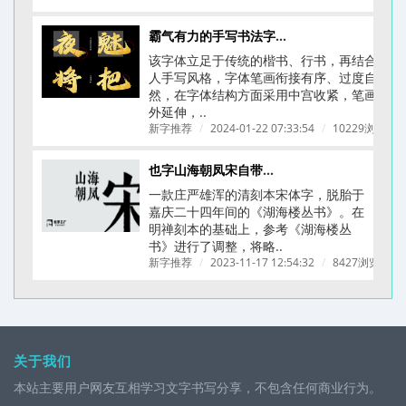
霸气有力的手写书法字体-龚帆怒放体(附下载链接)
该字体立足于传统的楷书、行书，再结合个
人手写风格，字体笔画衔接有序、过度自
然，在字体结构方面采用中宫收紧，笔画向
外延伸，..
新字推荐
/
2024-01-22 07:33:54
/
10229浏览
/
也字山海朝凤宋自带文艺古典刻本质感的字体
一款庄严雄浑的清刻本宋体字，脱胎于
嘉庆二十四年间的《湖海楼丛书》。在
明禅刻本的基础上，参考《湖海楼丛
书》进行了调整，将略..
新字推荐
/
2023-11-17 12:54:32
/
8427浏览
/
关于我们
本站主要用户网友互相学习文字书写分享，不包含任何商业行为。