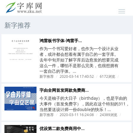
新字推荐
鸿雷板书字体-鸿雷手书简体新字免费商用即将发布
作为一个书写爱好者，也作为一个设计从业
者，或许都会想着有属于自己的一套字库。
去年中旬开始了解字库后边愈发的想要完成
这么一件，哪怕不是那么完美，也很想拥有
一套自己的字体。...
新字推荐
/
2020-03-14 17:40:52
/
6172浏览
/
字由全网首发两款免费商用字，字由芳华体和字由文艺黑
今天是柚子的大日子（birthday），也是字由的
大事件（首发免费字），因此在这个特别的311，
当然要送设计师一份double的快乐！...
新字推荐
/
2020-03-11 16:24:08
/
24389浏览
/
优设第二款免费商用中文字体「优设好身体」来了！