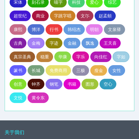
宋体
刻石录
喵字
科技
爱心
综艺
超世纪
商业
字跳字唱
文尓
赵孟頫
康熙
博洋
行书
韩绍杰
明朝
文泉驿
古典
金梅
字迹
金融
飘逸
王天喜
真宗圣典
稳重
华康
字乐
向佳红
字如
篆书
长城
免费商用
三极
瘦金
女性
创意
钟齐
钢笔
书籍
图形
空心
文悦
黄令东
关于我们