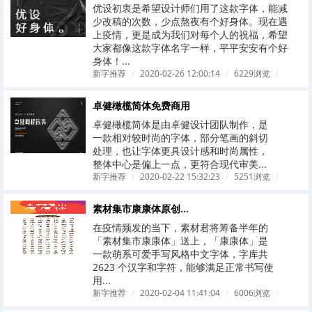
优设初衷是希望设计师们用了这款字体，能减
少改稿的次数，少点熬夜有个好身体。现在遇
上疫情，更是成为我们对每个人的祝福，希望
大家都像这款字体名字一样，平平安安有个好
身体！...
新字推荐
/
2020-02-26 12:00:14
/
6229浏览
/
卓健橄榄简体免费商用
卓健橄榄简体是由卓健设计团队制作，是
一款相对较时尚的字体，部分笔画的斜切
处理，也让字体更具设计感和时尚属性，
整体中心是偏上一点，更符合现代审美...
新字推荐
/
2020-02-22 15:32:23
/
5251浏览
/
素材集市康康体原创字体正式跟大家见面了
在疫情频发的当下，素材君将筹备半年的
「素材集市康康体」送上，「康康体」是
一款萌系可爱手写风格中文字体，字库共
2623 个汉字和字符，能够满足正常书写使
用...
新字推荐
/
2020-02-04 11:41:04
/
6006浏览
/