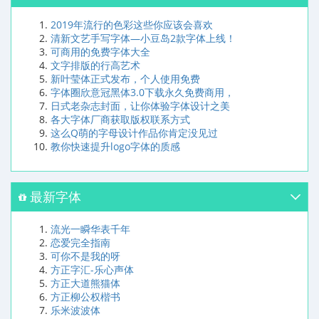
2019年流行的色彩这些你应该会喜欢
清新文艺手写字体—小豆岛2款字体上线！
可商用的免费字体大全
文字排版的行高艺术
新叶莹体正式发布，个人使用免费
字体圈欣意冠黑体3.0下载永久免费商用，
日式老杂志封面，让你体验字体设计之美
各大字体厂商获取版权联系方式
这么Q萌的字母设计作品你肯定没见过
教你快速提升logo字体的质感
最新字体
流光一瞬华表千年
恋爱完全指南
可你不是我的呀
方正字汇-乐心声体
方正大道熊猫体
方正柳公权楷书
乐米波波体