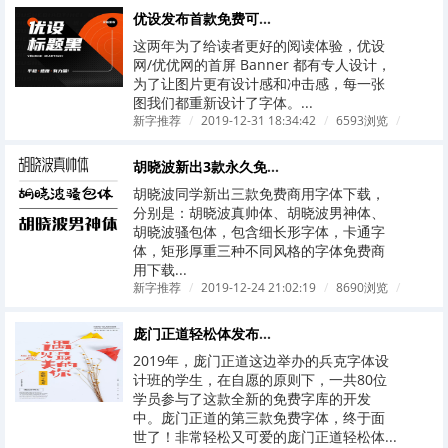
优设发布首款免费可商用中文字体“优设标题黑”
这两年为了给读者更好的阅读体验，优设
网/优优网的首屏 Banner 都有专人设计，
为了让图片更有设计感和冲击感，每一张
图我们都重新设计了字体。...
新字推荐
/
2019-12-31 18:34:42
/
6593浏览
/
胡晓波新出3款永久免费字体，风格各异
胡晓波同学新出三款免费商用字体下载，
分别是：胡晓波真帅体、胡晓波男神体、
胡晓波骚包体，包含细长形字体，卡通字
体，矩形厚重三种不同风格的字体免费商
用下载...
新字推荐
/
2019-12-24 21:02:19
/
8690浏览
/
庞门正道轻松体发布了！又一款免费字库！
2019年，庞门正道这边举办的兵克字体设
计班的学生，在自愿的原则下，一共80位
学员参与了这款全新的免费字库的开发
中。庞门正道的第三款免费字体，终于面
世了！非常轻松又可爱的庞门正道轻松体...