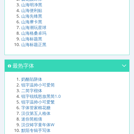
山海明净黑
山海便利贴
山海先锋黑
山海摩卡黑
山海潮玩星球
山海格桑卓玛
山海标题黑
山海标题正黑
最热字体
奶酪陷阱体
锐字温帅小可爱简
二简字楷体
锐字锐线怒放黑简1.0
锐字温帅小可爱繁
字体管家棉花糖
汉仪第五人格体
迷你简粗倩
汉仪铸字童年体W
默陌专辑手写体