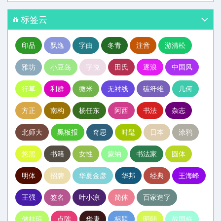
标签云
印品
飘逸
字由
冬青
注音
游清松
雅坊
小豆岛
字悦
田氏
逐浪
中国风
行草
利群
微米
无衬线
碳纤维
几何
方正
南构
杨任东
阿西
书法
杂志
北师大
黑板报
奇思
时髦
日本
涂鸦
悠黑
书籍
女性
蒙纳
书法家
圆体
明体
招牌
华夏金彦
华邦
经典
王海峰
王强
签名
叶小凉
简体
百家造字
储桂琼
点阵
华康
标题
明朝
战国栋