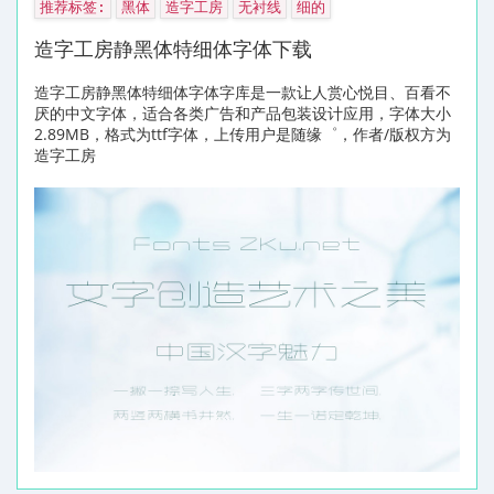
推荐标签:
黑体
造字工房
无衬线
细的
造字工房静黑体特细体字体下载
造字工房静黑体特细体字体字库是一款让人赏心悦目、百看不
厌的中文字体，适合各类广告和产品包装设计应用，字体大小
2.89MB，格式为ttf字体，上传用户是随缘゜，作者/版权方为
造字工房