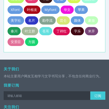
XFont
叶根友
MyFont
华文
苹果
美字社
名片
勘亭流
昆仑
颜体
豪放
秦川
叶立群
苍耳
丁祥红
字乐
米开
安景臣
方圆
关于我们
本站主要用户网友互相学习文字书写分享，不包含任何商业行为。
我要订阅
订阅
关注我们