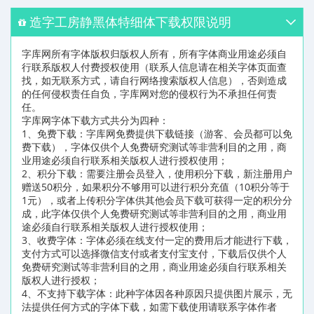
造字工房静黑体特细体下载权限说明
字库网所有字体版权归版权人所有，所有字体商业用途必须自
行联系版权人付费授权使用（联系人信息请在相关字体页面查
找，如无联系方式，请自行网络搜索版权人信息），否则造成
的任何侵权责任自负，字库网对您的侵权行为不承担任何责
任。
字库网字体下载方式共分为四种：
1、免费下载：字库网免费提供下载链接（游客、会员都可以免
费下载），字体仅供个人免费研究测试等非营利目的之用，商
业用途必须自行联系相关版权人进行授权使用；
2、积分下载：需要注册会员登入，使用积分下载，新注册用户
赠送50积分，如果积分不够用可以进行积分充值（10积分等于
1元），或者上传积分字体供其他会员下载可获得一定的积分分
成，此字体仅供个人免费研究测试等非营利目的之用，商业用
途必须自行联系相关版权人进行授权使用；
3、收费字体：字体必须在线支付一定的费用后才能进行下载，
支付方式可以选择微信支付或者支付宝支付，下载后仅供个人
免费研究测试等非营利目的之用，商业用途必须自行联系相关
版权人进行授权；
4、不支持下载字体：此种字体因各种原因只提供图片展示，无
法提供任何方式的字体下载，如需下载使用请联系字体作者