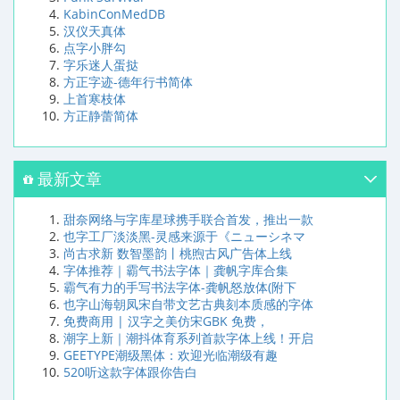
KabinConMedDB
汉仪天真体
点字小胖勾
字乐迷人蛋挞
方正字迹-德年行书简体
上首寒枝体
方正静蕾简体
最新文章
甜奈网络与字库星球携手联合首发，推出一款
也字工厂淡淡黑-灵感来源于《ニューシネマ
尚古求新 数智墨韵丨桃煦古风广告体上线
字体推荐｜霸气书法字体｜龚帆字库合集
霸气有力的手写书法字体-龚帆怒放体(附下
也字山海朝凤宋自带文艺古典刻本质感的字体
免费商用 | 汉字之美仿宋GBK 免费，
潮字上新｜潮抖体育系列首款字体上线！开启
GEETYPE潮级黑体：欢迎光临潮级有趣
520听这款字体跟你告白