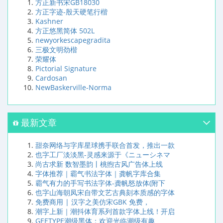
方正新书宋GB18030
方正字迹-殷天硬笔行楷
Kashner
方正悠黑简体 502L
newyorkescapegradita
三极文明劲楷
荣耀体
Pictorial Signature
Cardosan
NewBaskerville-Norma
最新文章
甜奈网络与字库星球携手联合首发，推出一款
也字工厂淡淡黑-灵感来源于《ニューシネマ
尚古求新 数智墨韵丨桃煦古风广告体上线
字体推荐｜霸气书法字体｜龚帆字库合集
霸气有力的手写书法字体-龚帆怒放体(附下
也字山海朝凤宋自带文艺古典刻本质感的字体
免费商用 | 汉字之美仿宋GBK 免费，
潮字上新｜潮抖体育系列首款字体上线！开启
GEETYPE潮级黑体：欢迎光临潮级有趣