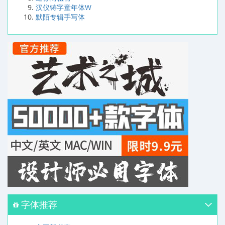
汉仪铸字童年体W
默陌专辑手写体
字体推荐