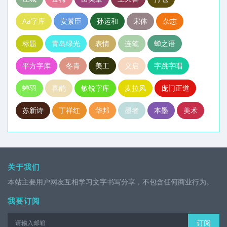
Aa字库
安景臣
孙运和
宋体
杂志
标题
青岛绿光
表情
连笔
蝉之语
平方字库
冬青
美工
义启
字跳字唱
蝉羽
喜鹊
敏锐字库
麦拉风
庞门正道
苏新诗
丁祥红
华邦
墨者
本墨
美术
关于我们
本站主要用户网友互相学习文字书写分享，不包含任何商业行为。
我要订阅
订阅