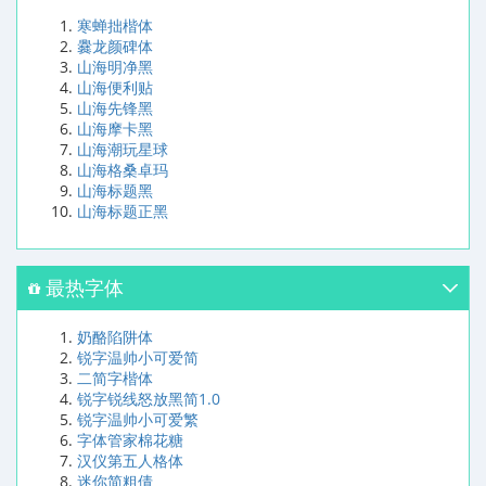
寒蝉拙楷体
爨龙颜碑体
山海明净黑
山海便利贴
山海先锋黑
山海摩卡黑
山海潮玩星球
山海格桑卓玛
山海标题黑
山海标题正黑
最热字体
奶酪陷阱体
锐字温帅小可爱简
二简字楷体
锐字锐线怒放黑简1.0
锐字温帅小可爱繁
字体管家棉花糖
汉仪第五人格体
迷你简粗倩