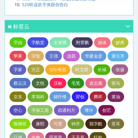
520听这款字体跟你告白
标签云
字由
字酷堂
文泉驿
荆霄鹏
姚体
妙典
苹果
字悦
王强
连筋
华夏金彦
黄引齐
字家
方正
QiSi奇思
叶立群
长城
张灏
蔡云汉
文悦
汉标
毛笔
袁志康
斑马
京东
李旭科
碳纤维
羿创
腾祥
黄油
空心
字游工房
四通利方
博洋
创艺
陈继世
康熙
可爱
钟齐
我字酷
苍耳
江城
金梅
田英章
王天喜
打包