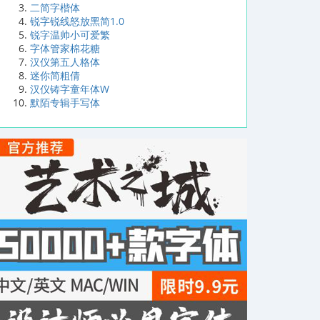
二简字楷体
锐字锐线怒放黑简1.0
锐字温帅小可爱繁
字体管家棉花糖
汉仪第五人格体
迷你简粗倩
汉仪铸字童年体W
默陌专辑手写体