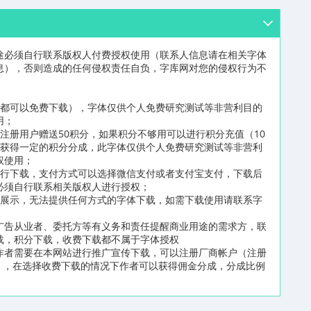
途必须自行联系版权人付费授权使用（联系人信息请在相关字体
息），否则造成的任何侵权责任自负，字库网对您的侵权行为不
员都可以免费下载），字体仅供个人免费研究测试等非营利目的
用；
注册用户赠送50积分，如果积分不够用可以进行积分充值（10
可获得一定的积分分成，此字体仅供个人免费研究测试等非营利
权使用；
进行下载，支付方式可以选择微信支付或者支付宝支付，下载后
必须自行联系相关版权人进行授权；
片展示，无法提供任何方式的字体下载，如需下载使用请联系字
广告从业者、委托方等有义务和责任提醒商业用途的需求方，联
载，积分下载，收费下载都不属于字体授权
作者需要在本网站进行推广宣传下载，可以注册厂商帐户（注册
n/reg2.html），在选择收费下载的情况下作者可以获得佣金分成，分成比例