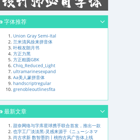
字体推荐
Union Gray Semi-Ital
兰米清风徐来拼音体
叶根友朗月书
方正力黑
方正粗圆GBK
Chiq_Reduced_Light
ultramarinesexpand
Aa美人篆拼音体
handscriptregular
grenobleoutlinesfita
最新文章
甜奈网络与字库星球携手联合首发，推出一款
也字工厂淡淡黑-灵感来源于《ニューシネマ
尚古求新 数智墨韵丨桃煦古风广告体上线