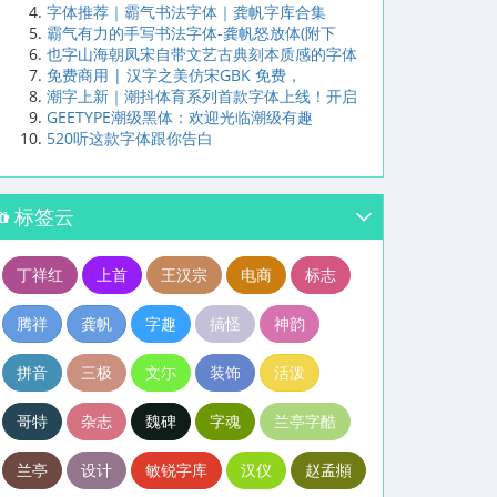
字体推荐｜霸气书法字体｜龚帆字库合集
霸气有力的手写书法字体-龚帆怒放体(附下
也字山海朝凤宋自带文艺古典刻本质感的字体
免费商用 | 汉字之美仿宋GBK 免费，
潮字上新｜潮抖体育系列首款字体上线！开启
GEETYPE潮级黑体：欢迎光临潮级有趣
520听这款字体跟你告白
标签云
丁祥红
上首
王汉宗
电商
标志
腾祥
龚帆
字趣
搞怪
神韵
拼音
三极
文尓
装饰
活泼
哥特
杂志
魏碑
字魂
兰亭字酷
兰亭
设计
敏锐字库
汉仪
赵孟頫