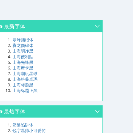
最新字体
寒蝉拙楷体
爨龙颜碑体
山海明净黑
山海便利贴
山海先锋黑
山海摩卡黑
山海潮玩星球
山海格桑卓玛
山海标题黑
山海标题正黑
最热字体
奶酪陷阱体
锐字温帅小可爱简