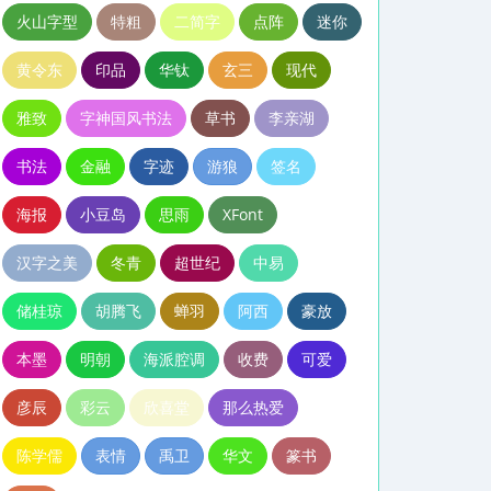
火山字型
特粗
二简字
点阵
迷你
黄令东
印品
华钛
玄三
现代
雅致
字神国风书法
草书
李亲湖
书法
金融
字迹
游狼
签名
海报
小豆岛
思雨
XFont
汉字之美
冬青
超世纪
中易
储桂琼
胡腾飞
蝉羽
阿西
豪放
本墨
明朝
海派腔调
收费
可爱
彦辰
彩云
欣喜堂
那么热爱
陈学儒
表情
禹卫
华文
篆书