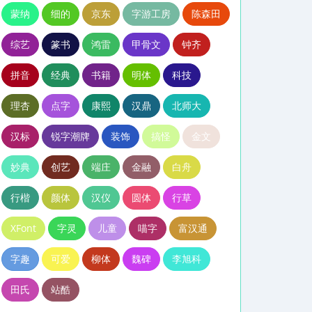
蒙纳
细的
京东
字游工房
陈森田
综艺
篆书
鸿雷
甲骨文
钟齐
拼音
经典
书籍
明体
科技
理杏
点字
康熙
汉鼎
北师大
汉标
锐字潮牌
装饰
搞怪
金文
妙典
创艺
端庄
金融
白舟
行楷
颜体
汉仪
圆体
行草
XFont
字灵
儿童
喵字
富汉通
字趣
可爱
柳体
魏碑
李旭科
田氏
站酷