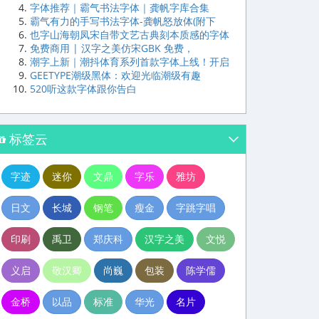
字体推荐｜霸气书法字体｜龚帆字库合集
霸气有力的手写书法字体-龚帆怒放体(附下
也字山海朝凤宋自带文艺古典刻本质感的字体
免费商用 | 汉字之美仿宋GBK 免费，
潮字上新｜潮抖体育系列首款字体上线！开启
GEETYPE潮级黑体：欢迎光临潮级有趣
520听这款字体跟你告白
标签云
字迹
迷你
文鼎
字乐
雅坊
日文
长城
钢笔
瘦金
字跳字唱
印刷
禹卫
郑庆科
汉字之美
文悦
义启
敬汉卿
尚巍
包装
陈学儒
金桥
以品
标准
华光
名片