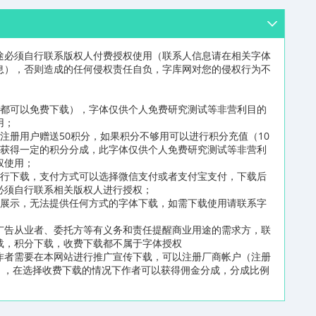
途必须自行联系版权人付费授权使用（联系人信息请在相关字体
息），否则造成的任何侵权责任自负，字库网对您的侵权行为不
员都可以免费下载），字体仅供个人免费研究测试等非营利目的
用；
注册用户赠送50积分，如果积分不够用可以进行积分充值（10
可获得一定的积分分成，此字体仅供个人免费研究测试等非营利
权使用；
进行下载，支付方式可以选择微信支付或者支付宝支付，下载后
必须自行联系相关版权人进行授权；
片展示，无法提供任何方式的字体下载，如需下载使用请联系字
广告从业者、委托方等有义务和责任提醒商业用途的需求方，联
载，积分下载，收费下载都不属于字体授权
作者需要在本网站进行推广宣传下载，可以注册厂商帐户（注册
n/reg2.html），在选择收费下载的情况下作者可以获得佣金分成，分成比例