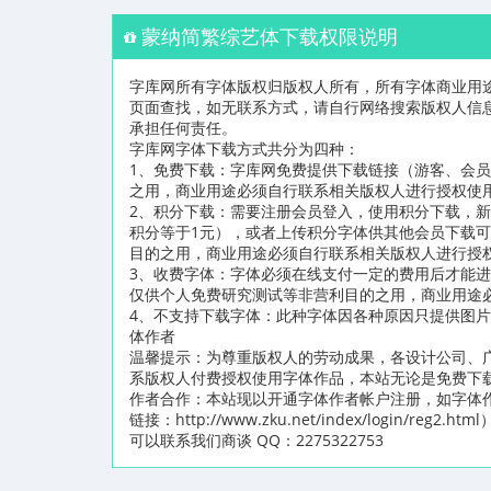
蒙纳简繁综艺体下载权限说明
字库网所有字体版权归版权人所有，所有字体商业用
页面查找，如无联系方式，请自行网络搜索版权人信
承担任何责任。
字库网字体下载方式共分为四种：
1、免费下载：字库网免费提供下载链接（游客、会
之用，商业用途必须自行联系相关版权人进行授权使
2、积分下载：需要注册会员登入，使用积分下载，新
积分等于1元），或者上传积分字体供其他会员下载
目的之用，商业用途必须自行联系相关版权人进行授
3、收费字体：字体必须在线支付一定的费用后才能
仅供个人免费研究测试等非营利目的之用，商业用途
4、不支持下载字体：此种字体因各种原因只提供图
体作者
温馨提示：为尊重版权人的劳动成果，各设计公司、
系版权人付费授权使用字体作品，本站无论是免费下
作者合作：本站现以开通字体作者帐户注册，如字体
链接：http://www.zku.net/index/logi
可以联系我们商谈 QQ：2275322753