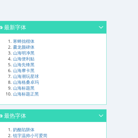
最新字体
寒蝉拙楷体
爨龙颜碑体
山海明净黑
山海便利贴
山海先锋黑
山海摩卡黑
山海潮玩星球
山海格桑卓玛
山海标题黑
山海标题正黑
最热字体
奶酪陷阱体
锐字温帅小可爱简