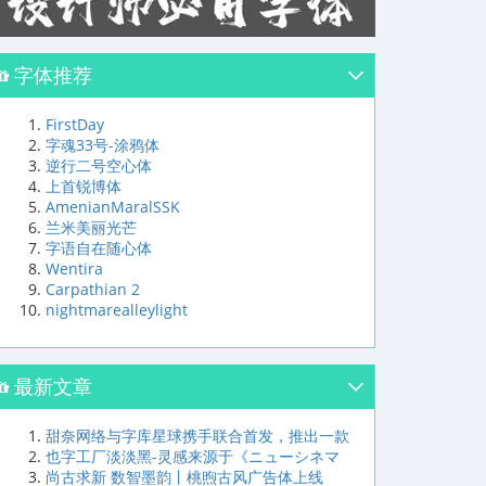
字体推荐
FirstDay
字魂33号-涂鸦体
逆行二号空心体
上首锐博体
AmenianMaralSSK
兰米美丽光芒
字语自在随心体
Wentira
Carpathian 2
nightmarealleylight
最新文章
甜奈网络与字库星球携手联合首发，推出一款
也字工厂淡淡黑-灵感来源于《ニューシネマ
尚古求新 数智墨韵丨桃煦古风广告体上线