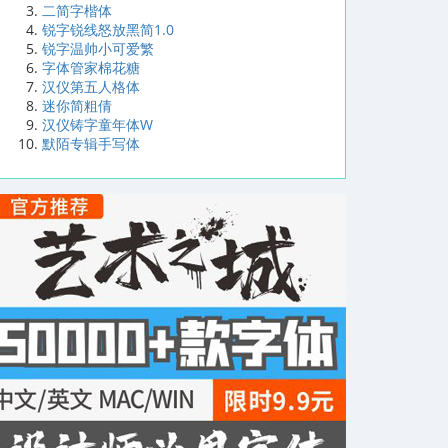
二简字楷体
锐字锐线怒放黑简1.0
锐字温帅小可爱繁
字体管家棉花糖
汉仪第五人格体
迷你简粗倩
汉仪铸字童年体W
默陌专辑手写体