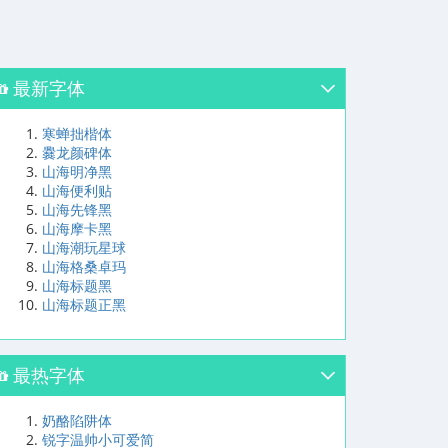
最新字体
寒蝉拙楷体
爨龙颜碑体
山海明净黑
山海便利贴
山海先锋黑
山海摩卡黑
山海潮玩星球
山海格桑卓玛
山海标题黑
山海标题正黑
最热字体
奶酪陷阱体
锐字温帅小可爱简