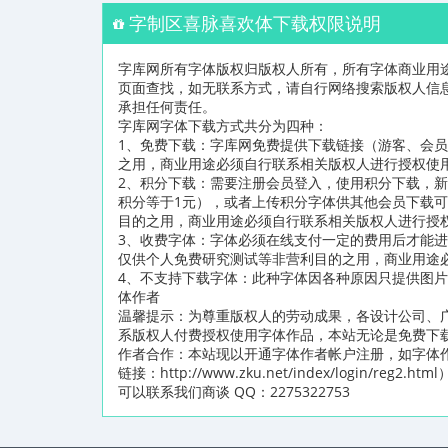
字制区喜脉喜欢体下载权限说明
字库网所有字体版权归版权人所有，所有字体商业用
页面查找，如无联系方式，请自行网络搜索版权人信
承担任何责任。
字库网字体下载方式共分为四种：
1、免费下载：字库网免费提供下载链接（游客、会
之用，商业用途必须自行联系相关版权人进行授权使
2、积分下载：需要注册会员登入，使用积分下载，新
积分等于1元），或者上传积分字体供其他会员下载
目的之用，商业用途必须自行联系相关版权人进行授
3、收费字体：字体必须在线支付一定的费用后才能
仅供个人免费研究测试等非营利目的之用，商业用途
4、不支持下载字体：此种字体因各种原因只提供图
体作者
温馨提示：为尊重版权人的劳动成果，各设计公司、
系版权人付费授权使用字体作品，本站无论是免费下
作者合作：本站现以开通字体作者帐户注册，如字体
链接：http://www.zku.net/index/logi
可以联系我们商谈 QQ：2275322753