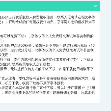
途必须自行联系版权人付费授权使用（联系人信息请在相关字体
息），否则造成的任何侵权责任自负，字库网对您的侵权行为不
员都可以免费下载），字体仅供个人免费研究测试等非营利目的
用；
注册用户赠送50积分，如果积分不够用可以进行积分充值（10
可获得一定的积分分成，此字体仅供个人免费研究测试等非营利
权使用；
进行下载，支付方式可以选择微信支付或者支付宝支付，下载后
必须自行联系相关版权人进行授权；
片展示，无法提供任何方式的字体下载，如需下载使用请联系字
广告从业者、委托方等有义务和责任提醒商业用途的需求方，联
载，积分下载，收费下载都不属于字体授权
作者需要在本网站进行推广宣传下载，可以注册厂商帐户（注册
n/reg2.html），在选择收费下载的情况下作者可以获得佣金分成，分成比例