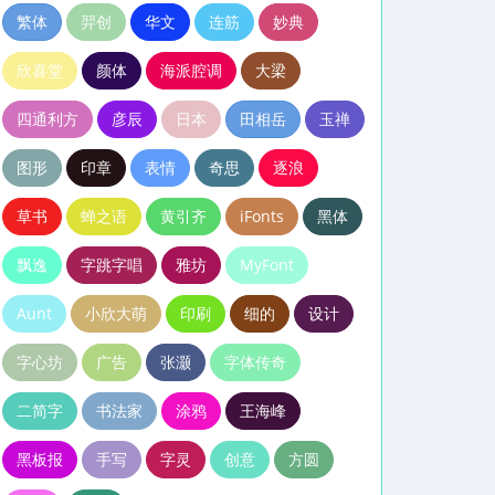
繁体
羿创
华文
连筋
妙典
欣喜堂
颜体
海派腔调
大梁
四通利方
彦辰
日本
田相岳
玉禅
图形
印章
表情
奇思
逐浪
草书
蝉之语
黄引齐
iFonts
黑体
飘逸
字跳字唱
雅坊
MyFont
Aunt
小欣大萌
印刷
细的
设计
字心坊
广告
张灏
字体传奇
二简字
书法家
涂鸦
王海峰
黑板报
手写
字灵
创意
方圆