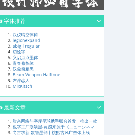
字体推荐
汉仪晴空体简
legionexpand
abigil regular
切絵字
义启点点墨体
青春修炼体
汉鼎简粗黑
Beam Weapon Halftone
左岸恋人
MixKitsch
最新文章
甜奈网络与字库星球携手联合首发，推出一款
也字工厂淡淡黑-灵感来源于《ニューシネマ
尚古求新 数智墨韵丨桃煦古风广告体上线