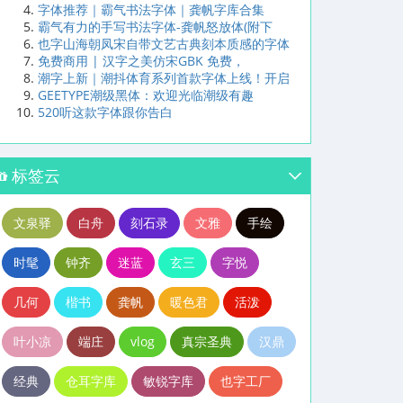
字体推荐｜霸气书法字体｜龚帆字库合集
霸气有力的手写书法字体-龚帆怒放体(附下
也字山海朝凤宋自带文艺古典刻本质感的字体
免费商用 | 汉字之美仿宋GBK 免费，
潮字上新｜潮抖体育系列首款字体上线！开启
GEETYPE潮级黑体：欢迎光临潮级有趣
520听这款字体跟你告白
标签云
文泉驿
白舟
刻石录
文雅
手绘
时髦
钟齐
迷蓝
玄三
字悦
几何
楷书
龚帆
暖色君
活泼
叶小凉
端庄
vlog
真宗圣典
汉鼎
经典
仓耳字库
敏锐字库
也字工厂