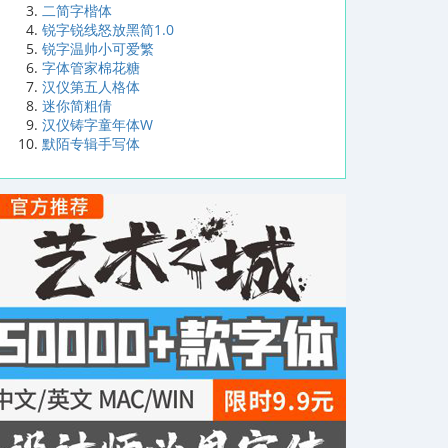
二简字楷体
锐字锐线怒放黑简1.0
锐字温帅小可爱繁
字体管家棉花糖
汉仪第五人格体
迷你简粗倩
汉仪铸字童年体W
默陌专辑手写体