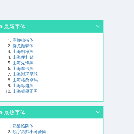
最新字体
寒蝉拙楷体
爨龙颜碑体
山海明净黑
山海便利贴
山海先锋黑
山海摩卡黑
山海潮玩星球
山海格桑卓玛
山海标题黑
山海标题正黑
最热字体
奶酪陷阱体
锐字温帅小可爱简