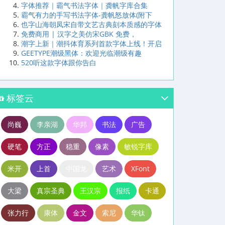
字体推荐｜霸气书法字体｜龚帆字库合集
霸气有力的手写书法字体-龚帆怒放体(附下
也字山海朝凤宋自带文艺古典刻本质感的字体
免费商用 | 汉字之美仿宋GBK 免费，
潮字上新｜潮抖体育系列首款字体上线！开启
GEETYPE潮级黑体：欢迎光临潮级有趣
520听这款字体跟你告白
标签云
尚巍
李亲湖
华邦
书法
广告
硬笔
方正
稳重
像素
敏锐字库
米开
上首
中国龙
艺术
XFont
大梁
真宗圣典
王汉宗
报纸
卡通
张力行
康体
金文
索尼
华钛