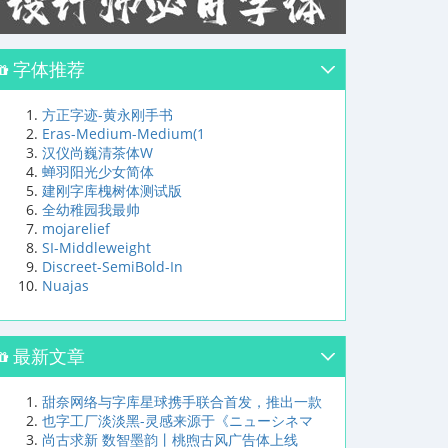
字体推荐
方正字迹-黄永刚手书
Eras-Medium-Medium(1
汉仪尚巍清茶体W
蝉羽阳光少女简体
建刚字库槐树体测试版
全幼稚园我最帅
mojarelief
SI-Middleweight
Discreet-SemiBold-In
Nuajas
最新文章
甜奈网络与字库星球携手联合首发，推出一款
也字工厂淡淡黑-灵感来源于《ニューシネマ
尚古求新 数智墨韵丨桃煦古风广告体上线