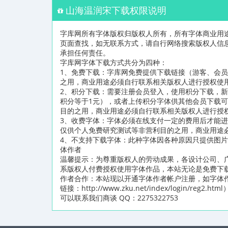
山海温润宋下载权限说明
字库网所有字体版权归版权人所有，所有字体商业用
页面查找，如无联系方式，请自行网络搜索版权人信
承担任何责任。
字库网字体下载方式共分为四种：
1、免费下载：字库网免费提供下载链接（游客、会
之用，商业用途必须自行联系相关版权人进行授权使
2、积分下载：需要注册会员登入，使用积分下载，新
积分等于1元），或者上传积分字体供其他会员下载
目的之用，商业用途必须自行联系相关版权人进行授
3、收费字体：字体必须在线支付一定的费用后才能
仅供个人免费研究测试等非营利目的之用，商业用途
4、不支持下载字体：此种字体因各种原因只提供图
体作者
温馨提示：为尊重版权人的劳动成果，各设计公司、
系版权人付费授权使用字体作品，本站无论是免费下
作者合作：本站现以开通字体作者帐户注册，如字体
链接：http://www.zku.net/index/logi
可以联系我们商谈 QQ：2275322753