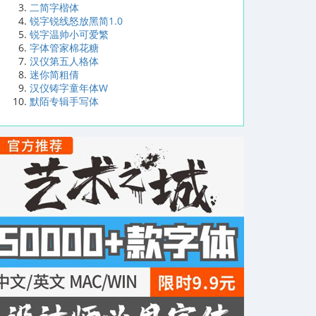
二简字楷体
锐字锐线怒放黑简1.0
锐字温帅小可爱繁
字体管家棉花糖
汉仪第五人格体
迷你简粗倩
汉仪铸字童年体W
默陌专辑手写体