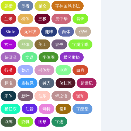
颜楷
墨者
昆仑
字神国风书法
兰米
柳体
三极
庞中华
装饰
iSlide
无衬线
趣味
颜体
仿宋
玄三
舒体
美工
隶书
字跳字唱
超研泽
文鼎
字体圈
横竖撇捺
行书
魏碑
书体坊
电商
白舟
标准
麦拉风
钟齐
储桂琼
超世纪
宋体
新叶
伯乐
蝉之语
琥珀
杨任东
注音
哥特
秦川
字酷堂
点阵
龚帆
图形
字迹