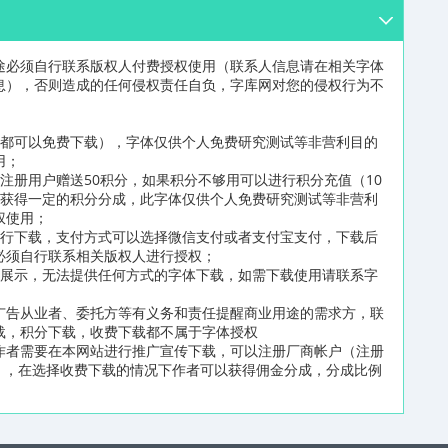
途必须自行联系版权人付费授权使用（联系人信息请在相关字体
息），否则造成的任何侵权责任自负，字库网对您的侵权行为不
员都可以免费下载），字体仅供个人免费研究测试等非营利目的
用；
注册用户赠送50积分，如果积分不够用可以进行积分充值（10
可获得一定的积分分成，此字体仅供个人免费研究测试等非营利
权使用；
进行下载，支付方式可以选择微信支付或者支付宝支付，下载后
必须自行联系相关版权人进行授权；
片展示，无法提供任何方式的字体下载，如需下载使用请联系字
广告从业者、委托方等有义务和责任提醒商业用途的需求方，联
载，积分下载，收费下载都不属于字体授权
作者需要在本网站进行推广宣传下载，可以注册厂商帐户（注册
n/reg2.html），在选择收费下载的情况下作者可以获得佣金分成，分成比例