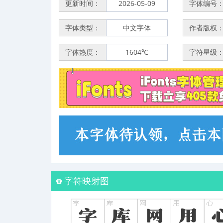
更新时间：
2026-05-09
字体编号
字体类型：
中文字体
作者版权
字体热度：
1604℃
字符星级
字符映射图