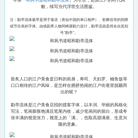
字体「
和风书道昭和勘亭流体
」为引言，还原江户的时代风
貌，续写当代浮世生活图鉴。
注：勘亭流体最早是用于落语（类似中国的单口相声）、歌舞伎等的招牌
或节目表的字体。由戏剧界人物冈崎屋勘六设计，勘亭流就是得名自其别
号“勘亭”。
脍炙人口的江户美食是日料的前身，寿司、天妇罗、鳗鱼饭等
口口相传的江户风味，是怎样在拥挤热闹的江户街巷里脱颖而
出的呢？
勘亭流体是江户美食店招的揽客字体，以丰润、华丽的风格化
写法，笔画膨胀饱满且笔尾内收，减少笔画间的留白，形成夸
张丰满的视觉张力，视觉上的「满」，也取高朋满座、生意兴
隆的意象。