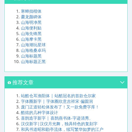
寒蝉拙楷体
爨龙颜碑体
山海明净黑
山海便利贴
山海先锋黑
山海摩卡黑
山海潮玩星球
山海格桑卓玛
山海标题黑
山海标题正黑
推荐文章
站酷仓耳渔阳体 | 站酷冠名的首款仓尔家
字体圈新字 | 字体圈欣意吉祥宋 偏圆润
庞门正道轻松体发布了！又一款免费字库！
酷炫的几种字体设计
喜鹊造字新字 | 喜鹊燕书体-字迹清秀、
汉仪新字|汉仪月光舞，独具特色的复刻字
和风书道昭和勘亭流体，续写繁华如梦的江户