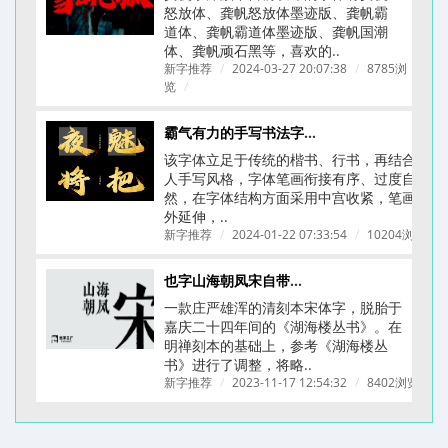
怒放体、龚帆怒放体墨迹版、龚帆霸
道体、龚帆霸道体墨迹版、龚帆国潮
体、龚帆顽石黑等，喜欢的..
新字推荐
/
2024-03-27 20:07:38
/
8785浏
览
/
霸气有力的手写书法字体-龚帆怒放体(附下载链接)
该字体立足于传统的楷书、行书，再结合个
人手写风格，字体笔画衔接有序、过度自
然，在字体结构方面采用中宫收紧，笔画向
外延伸，..
新字推荐
/
2024-01-22 07:33:54
/
10204浏览
/
也字山海朝凤宋自带文艺古典刻本质感的字体
一款庄严雄浑的清刻本宋体字，脱胎于
嘉庆二十四年间的《湖海楼丛书》。在
明禅刻本的基础上，参考《湖海楼丛
书》进行了调整，将略..
新字推荐
/
2023-11-17 12:54:32
/
8402浏览
/