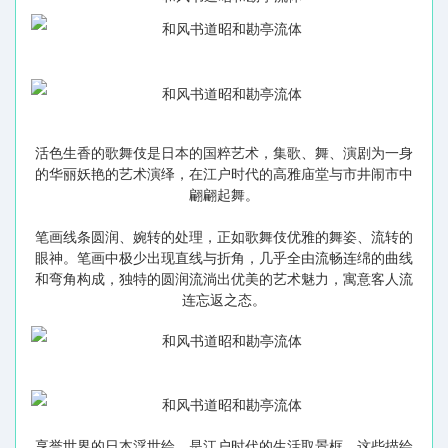
活色生香的歌舞伎是日本的国粹艺术，集歌、舞、演剧为一身
的华丽妖艳的艺术演绎，在江户时代的高雅庙堂与市井闹市中
翩翩起舞。
笔画线条圆润、婉转的处理，正如歌舞伎优雅的舞姿、流转的
眼神。笔画中极少出现直线与折角，几乎全由流畅连绵的曲线
和弯角构成，独特的圆润流淌出优美的艺术魅力，寓意客人流
连忘返之态。
享誉世界的日本浮世绘，是江户时代的生活取景框。这些描绘