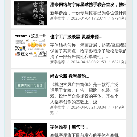
甜奈网络与字库星球携手联合首发，推出一款为餐饮品牌量身打造的拙字 —— 字库江湖
新年伊始，一份专属惊喜已为各位设计师备好！
新字推荐
/
2025-01-04 17:23:11
/
9794浏览
/
也字工厂淡淡黑-灵感来源于《ニューシネマ》A D电影体
字体结构匀称，笔画舒展，起笔/竖画都呈圆
保留了其亮点，给字形增添了轻松活泼的氛围
消了一部分严肃性和单调性。..
新字推荐
/
2024-04-18 08:21:53
/
6821浏览
/
尚古求新 数智墨韵丨桃煦古风广告体上线
《桃煦古风广告简体​》是一款可广泛
运用于文稿、广告、招牌、包装、游
戏、设计等众多场景的字体。其在个
人临摹创作的基础上，汲..
新字推荐
/
2024-04-08 21:38:04
/
7149浏
览
/
字体推荐｜霸气书法字体｜龚帆字库合集
龚帆字库旗下目前发布的字体有龚帆