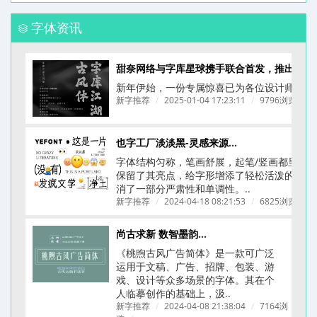
字体资讯
甜奈网络与字库星球携手联合首发，推出一款为餐饮品牌量身打造的拙字 —— 字库江湖
新年伊始，一份专属惊喜已为各位设计师备好！
新字推荐
/
2025-01-04 17:23:11
/
9796浏览
/
也字工厂淡淡黑-灵感来源于《ニューシネマ》A D电影体
字体结构匀称，笔画舒展，起笔/竖画都呈圆
保留了其亮点，给字形增添了轻松活泼的氛围
消了一部分严肃性和单调性。..
新字推荐
/
2024-04-18 08:21:53
/
6825浏览
/
尚古求新 数智墨韵丨桃煦古风广告体上线
《桃煦古风广告简体​》是一款可广泛
运用于文稿、广告、招牌、包装、游
戏、设计等众多场景的字体。其在个
人临摹创作的基础上，汲..
新字推荐
/
2024-04-08 21:38:04
/
7164浏