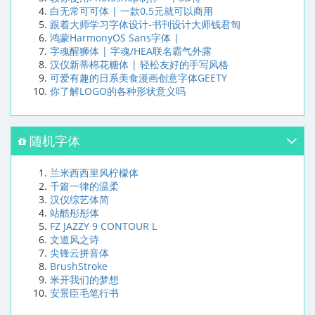
白无常可可体 | 一款0.5元就可以商用
跟着大师学习字体设计-书刊设计大师钱君匋
鸿蒙HarmonyOS Sans字体 |
字魂醒狮体 | 字魂/HEA联名霸气外露
汉仪新蒂棉花糖体 | 轻松友好的手写风格
可爱有趣的日系美食漫画创意字体GEETY
你了解LOGO的各种形状意义吗
随机字体
兰米西西里风柠檬体
千篇一律的温柔
汉仪综艺体简
站酷彤彤体
FZ JAZZY 9 CONTOUR L
文道风之诗
尖锋云拼音体
BrushStroke
米开我们的梦想
安景臣毛笔行书