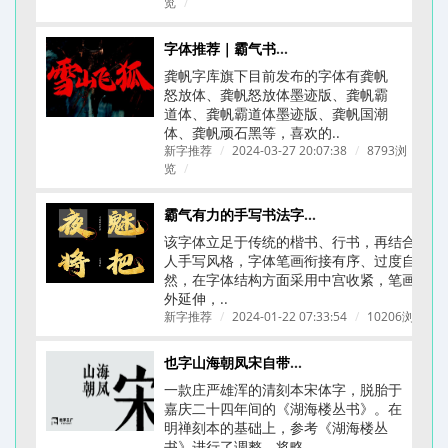
览
/
字体推荐｜霸气书法字体｜龚帆字库合集
龚帆字库旗下目前发布的字体有龚帆
怒放体、龚帆怒放体墨迹版、龚帆霸
道体、龚帆霸道体墨迹版、龚帆国潮
体、龚帆顽石黑等，喜欢的..
新字推荐
/
2024-03-27 20:07:38
/
8793浏
览
/
霸气有力的手写书法字体-龚帆怒放体(附下载链接)
该字体立足于传统的楷书、行书，再结合个
人手写风格，字体笔画衔接有序、过度自
然，在字体结构方面采用中宫收紧，笔画向
外延伸，..
新字推荐
/
2024-01-22 07:33:54
/
10206浏览
/
也字山海朝凤宋自带文艺古典刻本质感的字体
一款庄严雄浑的清刻本宋体字，脱胎于
嘉庆二十四年间的《湖海楼丛书》。在
明禅刻本的基础上，参考《湖海楼丛
书》进行了调整，将略..