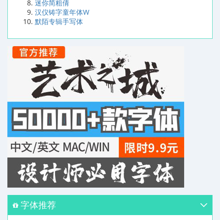
迷你简粗倩
汉仪铸字童年体W
默陌专辑手写体
字体推荐