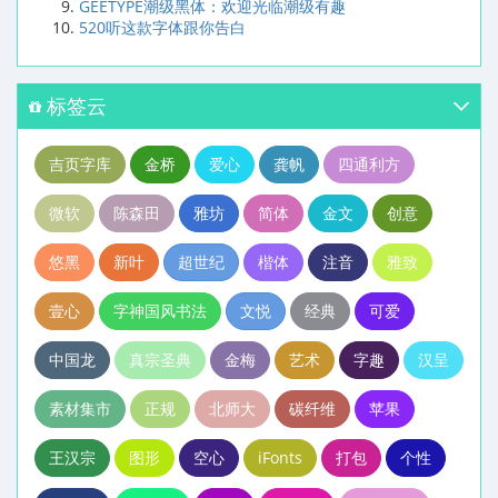
GEETYPE潮级黑体：欢迎光临潮级有趣
520听这款字体跟你告白
标签云
吉页字库
金桥
爱心
龚帆
四通利方
微软
陈森田
雅坊
简体
金文
创意
悠黑
新叶
超世纪
楷体
注音
雅致
壹心
字神国风书法
文悦
经典
可爱
中国龙
真宗圣典
金梅
艺术
字趣
汉呈
素材集市
正规
北师大
碳纤维
苹果
王汉宗
图形
空心
iFonts
打包
个性