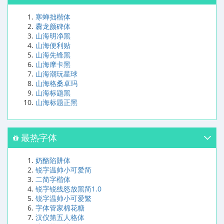
寒蝉拙楷体
爨龙颜碑体
山海明净黑
山海便利贴
山海先锋黑
山海摩卡黑
山海潮玩星球
山海格桑卓玛
山海标题黑
山海标题正黑
最热字体
奶酪陷阱体
锐字温帅小可爱简
二简字楷体
锐字锐线怒放黑简1.0
锐字温帅小可爱繁
字体管家棉花糖
汉仪第五人格体