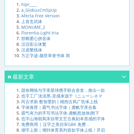
hipr____
a_GlobusCmSpUp
Afecta Free Version
上首玄武体
MONUME_2
Florentia-Light-tria
邯郸爱心拼音体
汉仪彩云体繁
汉鼎繁线体
方正字迹-颜世举隶书体 简
最新文章
甜奈网络与字库星球携手联合首发，推出一款
也字工厂淡淡黑-灵感来源于《ニューシネマ
尚古求新 数智墨韵丨桃煦古风广告体上线
字体推荐｜霸气书法字体｜龚帆字库合集
霸气有力的手写书法字体-龚帆怒放体(附下
也字山海朝凤宋自带文艺古典刻本质感的字体
免费商用 | 汉字之美仿宋GBK 免费，
潮字上新｜潮抖体育系列首款字体上线！开启