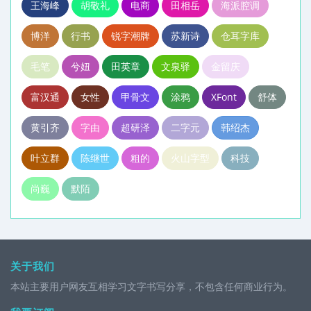
王海峰
胡敬礼
电商
田相岳
海派腔调
博洋
行书
锐字潮牌
苏新诗
仓耳字库
毛笔
兮妞
田英章
文泉驿
金留庆
富汉通
女性
甲骨文
涂鸦
XFont
舒体
黄引齐
字由
超研泽
二字元
韩绍杰
叶立群
陈继世
粗的
火山字型
科技
尚巍
默陌
关于我们
本站主要用户网友互相学习文字书写分享，不包含任何商业行为。