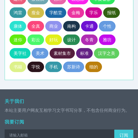
鸿雷
瘦金
字酷堂
金梅
字乐
报纸
康体
全真
商业
南构
卡通
个性
迷你
彩云
好玩
设计
冬青
雅坊
美字社
美术
素材集市
标准
汉字之美
书籍
字悦
手机
苏新诗
细的
关于我们
本站主要用户网友互相学习文字书写分享，不包含任何商业行为。
我要订阅
订阅