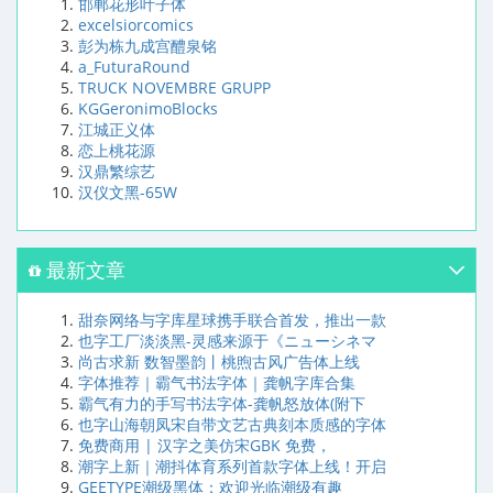
邯郸花形叶子体
excelsiorcomics
彭为栋九成宫醴泉铭
a_FuturaRound
TRUCK NOVEMBRE GRUPP
KGGeronimoBlocks
江城正义体
恋上桃花源
汉鼎繁综艺
汉仪文黑-65W
最新文章
甜奈网络与字库星球携手联合首发，推出一款
也字工厂淡淡黑-灵感来源于《ニューシネマ
尚古求新 数智墨韵丨桃煦古风广告体上线
字体推荐｜霸气书法字体｜龚帆字库合集
霸气有力的手写书法字体-龚帆怒放体(附下
也字山海朝凤宋自带文艺古典刻本质感的字体
免费商用 | 汉字之美仿宋GBK 免费，
潮字上新｜潮抖体育系列首款字体上线！开启
GEETYPE潮级黑体：欢迎光临潮级有趣