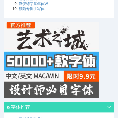
汉仪铸字童年体W
默陌专辑手写体
字体推荐