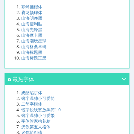
寒蝉拙楷体
爨龙颜碑体
山海明净黑
山海便利贴
山海先锋黑
山海摩卡黑
山海潮玩星球
山海格桑卓玛
山海标题黑
山海标题正黑
最热字体
奶酪陷阱体
锐字温帅小可爱简
二简字楷体
锐字锐线怒放黑简1.0
锐字温帅小可爱繁
字体管家棉花糖
汉仪第五人格体
迷你简粗倩