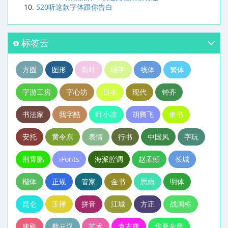
520听这款字体跟你告白
标签云
方圆
图形
新叶
喵字
线体
繁体
字游工房
字心坊
日本
现代
钟齐
书法家
我字酷
叶小凉
胡腾飞
隶书
安托
黄令东
表情
行书
中国风
字玩
荆霄鹏
iFonts
海派腔调
赵孟頫
长城
楷体
正规
管家
金书
思雨
明体
昆仑
玉禅
拼音
江城
方正
战国栋
建刚
蔡云汉
艺术
袁志康
华夏金彦