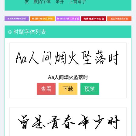
友
默陌字体
米开
上首造字
时髦字体列表
Aa人间烟火坠落时
查看
下载
预览