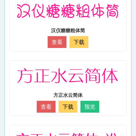
汉仪糖糖粗体简
查看
下载
方正水云简体
查看
下载
预览