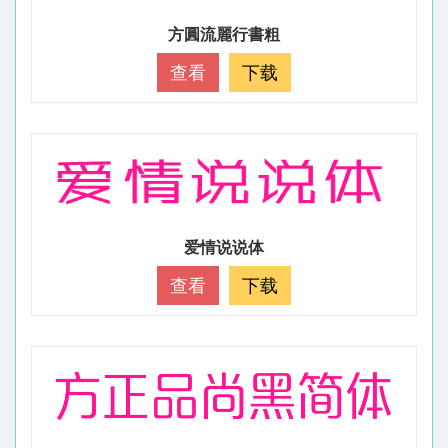
方圓流麗行書粗
查看
下载
爱情说说体
查看
下载