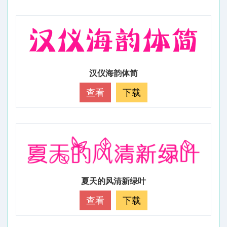
汉仪海韵体简
查看
下载
夏天的风清新绿叶
查看
下载