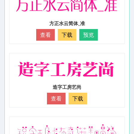
方正水云简体_准
查看
下载
预览
造字工房艺尚
查看
下载