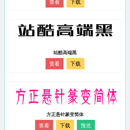
查看
下载
站酷高端黑
查看
下载
方正悬针篆变简体
查看
下载
预览