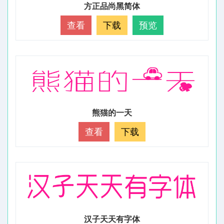
方正品尚黑简体
查看
下载
预览
熊猫的一天
查看
下载
汉子天天有字体