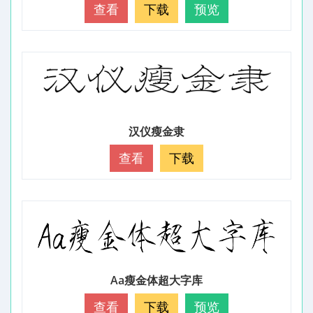
查看
下载
预览
汉仪瘦金隶
查看
下载
Aa瘦金体超大字库
查看
下载
预览