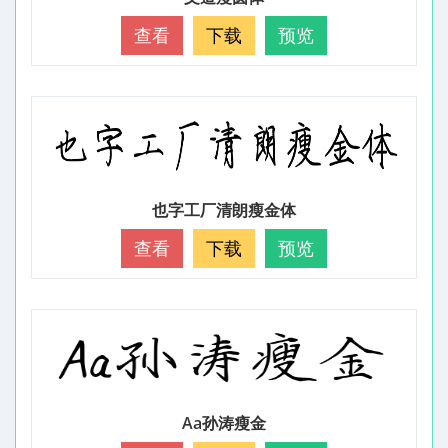
查看
下载
预览
也字工厂清朗瘦金体
查看
下载
预览
Aa孙涛瘦金