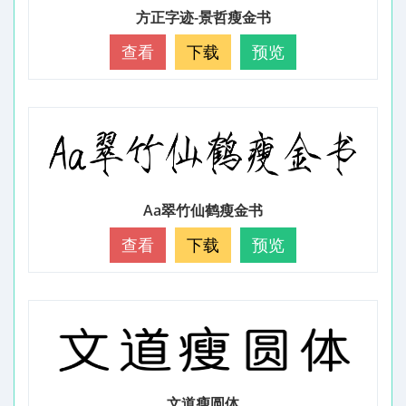
方正字迹-景哲瘦金书
查看
下载
预览
Aa翠竹仙鹤瘦金书
查看
下载
预览
文道瘦圆体