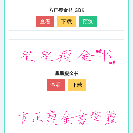
方正瘦金书_GBK
查看
下载
预览
星星瘦金书
查看
下载