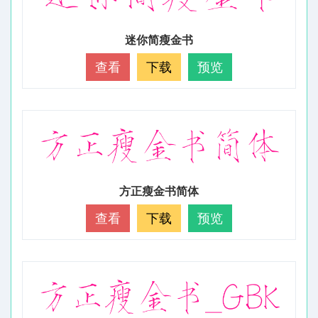
迷你简瘦金书
查看
下载
预览
方正瘦金书简体
查看
下载
预览