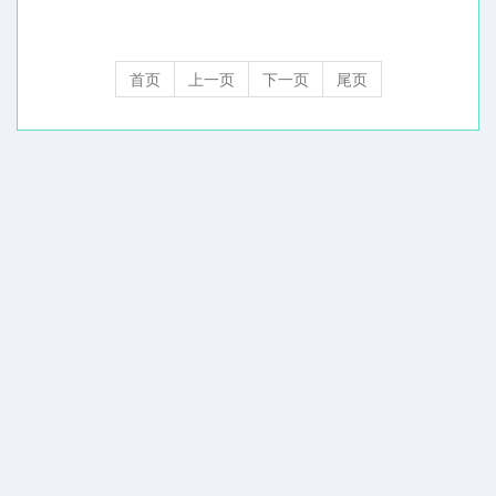
首页
上一页
下一页
尾页